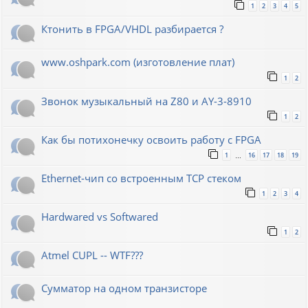
1
2
3
4
5
Ктонить в FPGA/VHDL разбирается ?
www.oshpark.com (изготовление плат)
1
2
Звонок музыкальный на Z80 и AY-3-8910
1
2
Как бы потихонечку освоить работу с FPGA
1
16
17
18
19
…
Ethernet-чип со встроенным TCP стеком
1
2
3
4
Hardwared vs Softwared
1
2
Atmel CUPL -- WTF???
Сумматор на одном транзисторе