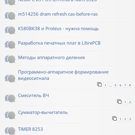
m514256 dram refresh cas-before-ras
К580ВК38 и Proteus - нужна помощь
Разработка печатных плат в LibrePCB
Методы аппаратного деления
Программно-аппаратное формирование
видеосигнала
1
5
6
7
8
…
Смеситель ВЧ
1
2
Сумматор-вычитатель
1
2
3
TIMER 8253