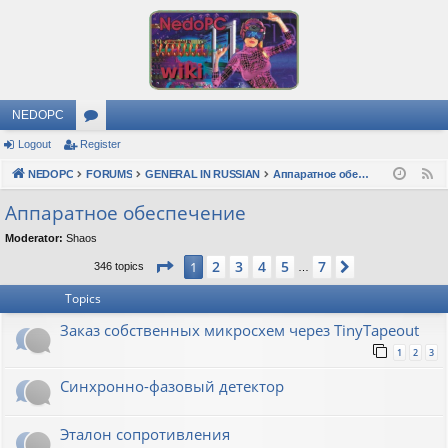
NEDOPC
Logout
Register
or
NEDOPC
u
FORUMS
GENERAL IN RUSSIAN
Аппаратное обеспечение
F
e
m
Аппаратное обеспечение
e
s
Moderator:
Shaos
d
Page
1
of
7
2
3
4
5
7
1
Next
346 topics
…
Topics
Заказ собственных микросхем через TinyTapeout
1
2
3
Синхронно-фазовый детектор
Эталон сопротивления