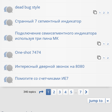
dead bug style
1
2
3
Странный 7 сегментный индикатор
Подключение семисегментного индикатора
используя три пина МК
1
2
One-shot 7474
1
2
Интересный дверной звонок на 8080
Помогите со счетчиками ИЕ7
Page
1
of
7
2
3
4
5
7
1
Next
346 topics
…
Jump to