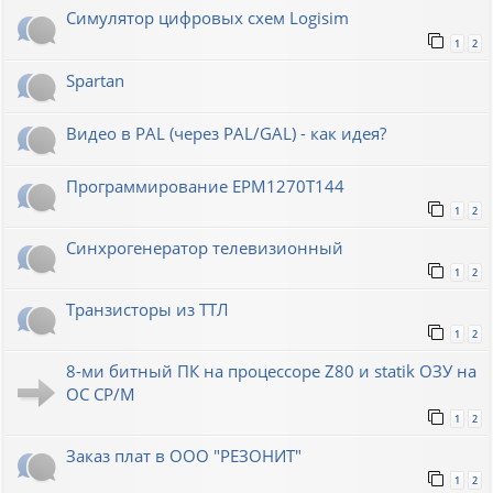
Симулятор цифровых схем Logisim
1
2
Spartan
Видео в PAL (через PAL/GAL) - как идея?
Программирование EPM1270T144
1
2
Синхрогенератор телевизионный
1
2
Транзисторы из ТТЛ
1
2
8-ми битный ПК на процессоре Z80 и statik ОЗУ на
ОС СР/М
1
2
Заказ плат в ООО "РЕЗОНИТ"
1
2