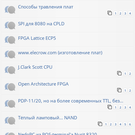
Способы травления плат
1
2
3
4
SPI для 8080 на CPLD
FPGA Lattice ECP5
www.elecrow.com (изготовление плат)
J.Clark Scott CPU
1
2
Open Architecture FPGA
1
2
PDP-11/20, но на более современных TTL, без...
1
2
3
4
Тёплый ламповый... NAND
1
2
3
4
5
6
NedoPC из POS-terminal'а Nurit 8320