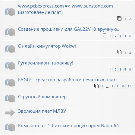
www.pcbexpress.com => www.sunstone.com
(изготовление плат)
1
2
Создание прошивки для GAL22V10 вручную...
1
2
3
4
5
Онлайн симулятор Wokwi
1
2
Гуглосиликон на халяву!
1
2
3
4
5
EAGLE - средство разработки печатных плат
1
8
9
10
11
…
Струнный компьютер
Эволюция плат МЛЗУ
Компьютер с 1-битным процессором Naoto64