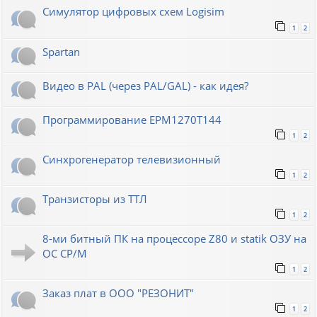
Симулятор цифровых схем Logisim
1
2
Spartan
Видео в PAL (через PAL/GAL) - как идея?
Программирование EPM1270T144
1
2
Синхрогенератор телевизионный
1
2
Транзисторы из ТТЛ
1
2
8-ми битный ПК на процессоре Z80 и statik ОЗУ на
ОС СР/М
1
2
Заказ плат в ООО "РЕЗОНИТ"
1
2