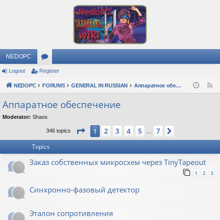
NEDOPC
Logout
Register
or
NEDOPC
u
FORUMS
GENERAL IN RUSSIAN
Аппаратное обеспечение
F
e
m
Аппаратное обеспечение
e
s
Moderator:
Shaos
d
Page
1
of
7
2
3
4
5
7
1
Next
346 topics
…
Topics
Заказ собственных микросхем через TinyTapeout
1
2
3
Синхронно-фазовый детектор
Эталон сопротивления