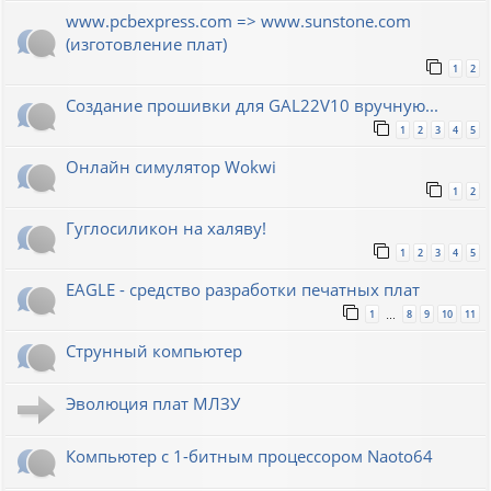
www.pcbexpress.com => www.sunstone.com
(изготовление плат)
1
2
Создание прошивки для GAL22V10 вручную...
1
2
3
4
5
Онлайн симулятор Wokwi
1
2
Гуглосиликон на халяву!
1
2
3
4
5
EAGLE - средство разработки печатных плат
1
8
9
10
11
…
Струнный компьютер
Эволюция плат МЛЗУ
Компьютер с 1-битным процессором Naoto64