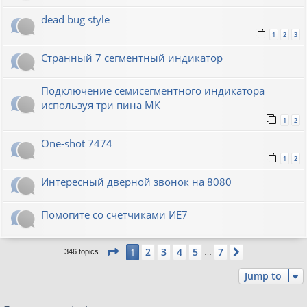
dead bug style
1
2
3
Странный 7 сегментный индикатор
Подключение семисегментного индикатора
используя три пина МК
1
2
One-shot 7474
1
2
Интересный дверной звонок на 8080
Помогите со счетчиками ИЕ7
Page
1
of
7
2
3
4
5
7
1
Next
346 topics
…
Jump to