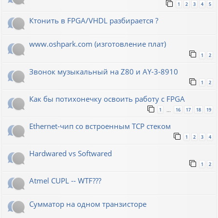
1
2
3
4
5
Ктонить в FPGA/VHDL разбирается ?
www.oshpark.com (изготовление плат)
1
2
Звонок музыкальный на Z80 и AY-3-8910
1
2
Как бы потихонечку освоить работу с FPGA
1
16
17
18
19
…
Ethernet-чип со встроенным TCP стеком
1
2
3
4
Hardwared vs Softwared
1
2
Atmel CUPL -- WTF???
Сумматор на одном транзисторе