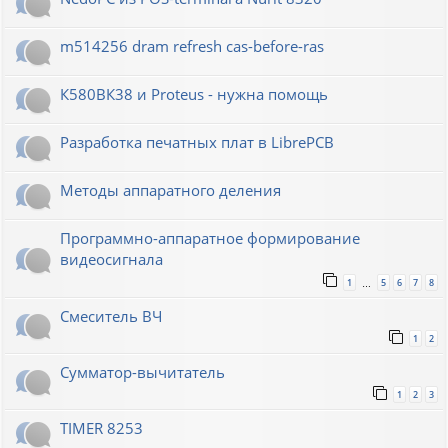
m514256 dram refresh cas-before-ras
К580ВК38 и Proteus - нужна помощь
Разработка печатных плат в LibrePCB
Методы аппаратного деления
Программно-аппаратное формирование
видеосигнала
1
5
6
7
8
…
Смеситель ВЧ
1
2
Сумматор-вычитатель
1
2
3
TIMER 8253