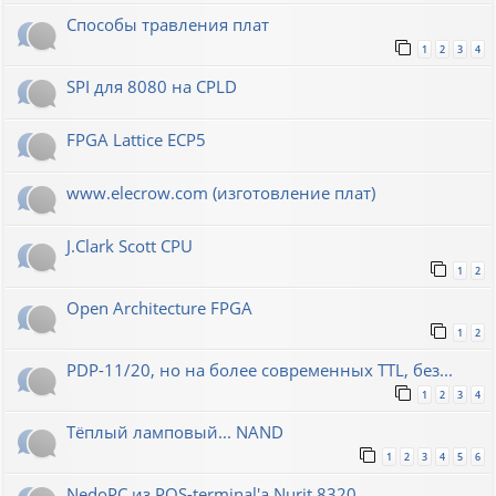
Способы травления плат
1
2
3
4
SPI для 8080 на CPLD
FPGA Lattice ECP5
www.elecrow.com (изготовление плат)
J.Clark Scott CPU
1
2
Open Architecture FPGA
1
2
PDP-11/20, но на более современных TTL, без...
1
2
3
4
Тёплый ламповый... NAND
1
2
3
4
5
6
NedoPC из POS-terminal'а Nurit 8320