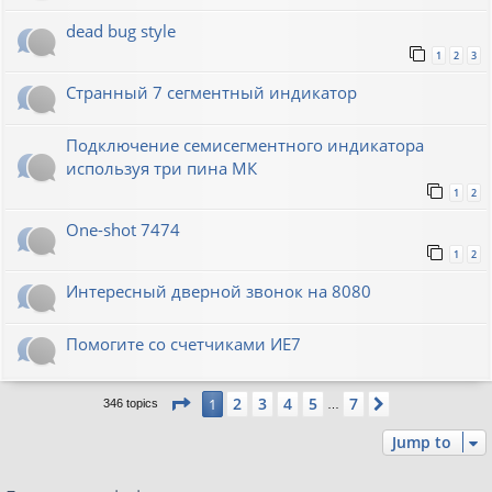
dead bug style
1
2
3
Странный 7 сегментный индикатор
Подключение семисегментного индикатора
используя три пина МК
1
2
One-shot 7474
1
2
Интересный дверной звонок на 8080
Помогите со счетчиками ИЕ7
Page
1
of
7
2
3
4
5
7
1
Next
346 topics
…
Jump to