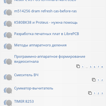
m514256 dram refresh cas-before-ras
К580ВК38 и Proteus - нужна помощь
Разработка печатных плат в LibrePCB
Методы аппаратного деления
Программно-аппаратное формирование
видеосигнала
1
5
6
7
8
…
Смеситель ВЧ
1
2
Сумматор-вычитатель
1
2
3
TIMER 8253