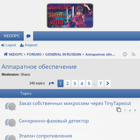
NEDOPC
Logout
Register
or
NEDOPC
u
FORUMS
GENERAL IN RUSSIAN
Аппаратное обеспечение
F
e
m
Аппаратное обеспечение
e
s
Moderator:
Shaos
d
Page
1
of
7
2
3
4
5
7
1
Next
346 topics
…
Topics
Заказ собственных микросхем через TinyTapeout
1
2
3
Синхронно-фазовый детектор
Эталон сопротивления