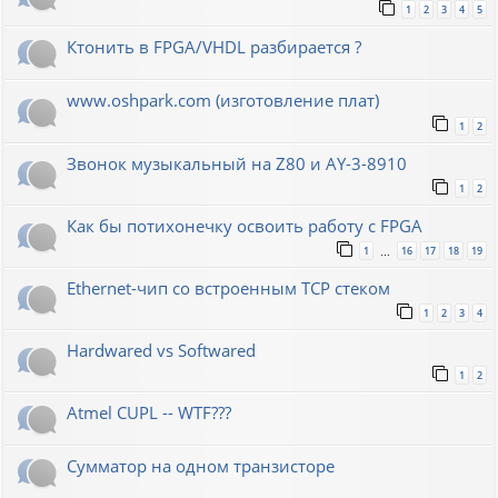
1
2
3
4
5
Ктонить в FPGA/VHDL разбирается ?
www.oshpark.com (изготовление плат)
1
2
Звонок музыкальный на Z80 и AY-3-8910
1
2
Как бы потихонечку освоить работу с FPGA
1
16
17
18
19
…
Ethernet-чип со встроенным TCP стеком
1
2
3
4
Hardwared vs Softwared
1
2
Atmel CUPL -- WTF???
Сумматор на одном транзисторе