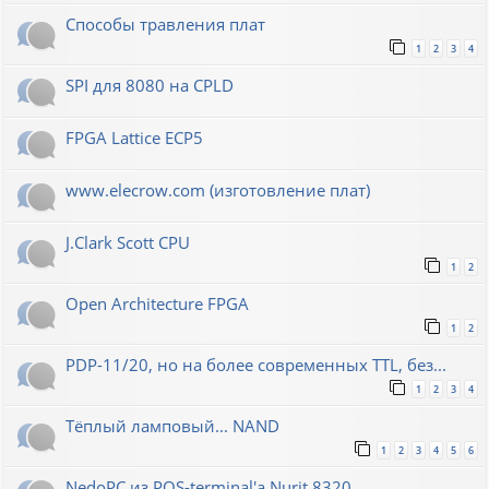
Способы травления плат
1
2
3
4
SPI для 8080 на CPLD
FPGA Lattice ECP5
www.elecrow.com (изготовление плат)
J.Clark Scott CPU
1
2
Open Architecture FPGA
1
2
PDP-11/20, но на более современных TTL, без...
1
2
3
4
Тёплый ламповый... NAND
1
2
3
4
5
6
NedoPC из POS-terminal'а Nurit 8320