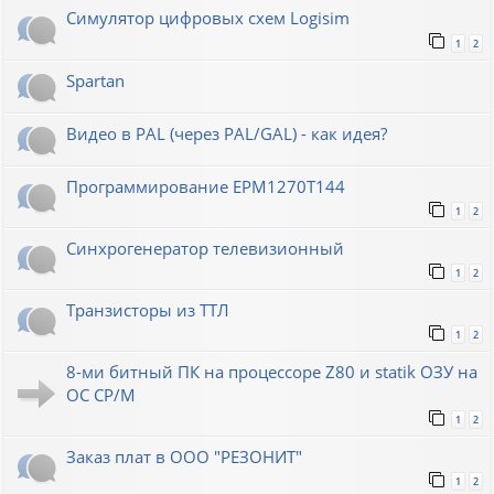
Симулятор цифровых схем Logisim
1
2
Spartan
Видео в PAL (через PAL/GAL) - как идея?
Программирование EPM1270T144
1
2
Синхрогенератор телевизионный
1
2
Транзисторы из ТТЛ
1
2
8-ми битный ПК на процессоре Z80 и statik ОЗУ на
ОС СР/М
1
2
Заказ плат в ООО "РЕЗОНИТ"
1
2