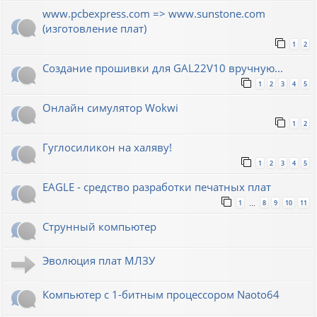
www.pcbexpress.com => www.sunstone.com
(изготовление плат)
1
2
Создание прошивки для GAL22V10 вручную...
1
2
3
4
5
Онлайн симулятор Wokwi
1
2
Гуглосиликон на халяву!
1
2
3
4
5
EAGLE - средство разработки печатных плат
1
8
9
10
11
…
Струнный компьютер
Эволюция плат МЛЗУ
Компьютер с 1-битным процессором Naoto64