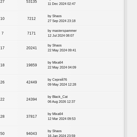
27
53135
11 Dec 2024 02:47
by
Shaos
10
7212
27 Sep 2024 23:18
by
masterspammer
7
7171
12 Jul 2024 08:07
by
Shaos
17
20241
22 May 2024 09:41
by
Mixa64
18
19859
22 May 2024 04:09
by
Сергей76
26
42449
09 May 2024 12:28
by
Black_Cat
22
24394
06 Aug 2026 12:37
by
Mixa64
28
37817
12 Mar 2024 09:53
by
Shaos
50
94043
16 Jan 2024 23:59