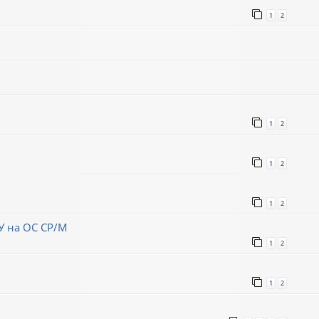
1
2
1
2
1
2
1
2
ЗУ на ОС СР/М
1
2
1
2