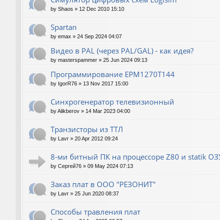
by
Shaos
»
12 Dec 2010 15:10
Spartan
by
emax
»
24 Sep 2024 04:07
Видео в PAL (через PAL/GAL) - как идея?
by
masterspammer
»
25 Jun 2024 09:13
Программирование EPM1270T144
by
IgorR76
»
13 Nov 2017 15:00
Синхрогенератор телевизионный
by
Alikberov
»
14 Mar 2023 04:00
Транзисторы из ТТЛ
by
Lavr
»
20 Apr 2012 09:24
8-ми битный ПК на процессоре Z80 и statik О
by
Сергей76
»
09 May 2024 07:13
Заказ плат в ООО "РЕЗОНИТ"
by
Lavr
»
25 Jun 2020 08:37
Способы травления плат