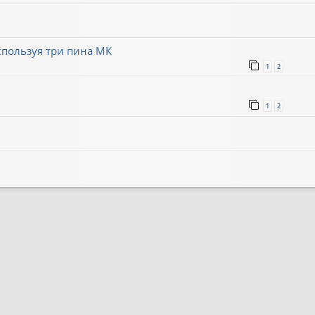
пользуя три пина МК
1
2
1
2