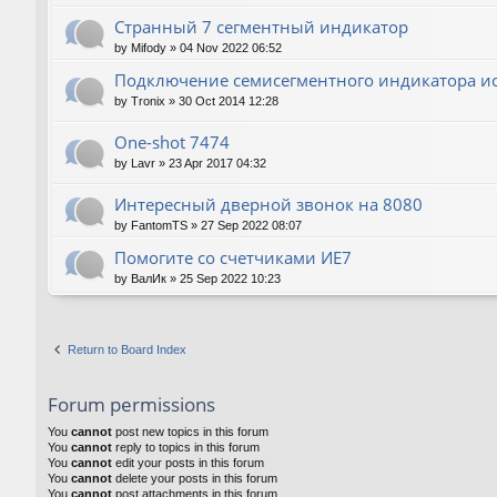
Странный 7 сегментный индикатор
by
Mifody
»
04 Nov 2022 06:52
Подключение семисегментного индикатора ис
by
Tronix
»
30 Oct 2014 12:28
One-shot 7474
by
Lavr
»
23 Apr 2017 04:32
Интересный дверной звонок на 8080
by
FantomTS
»
27 Sep 2022 08:07
Помогите со счетчиками ИЕ7
by
ВалИк
»
25 Sep 2022 10:23
Return to Board Index
Forum permissions
You
cannot
post new topics in this forum
You
cannot
reply to topics in this forum
You
cannot
edit your posts in this forum
You
cannot
delete your posts in this forum
You
cannot
post attachments in this forum