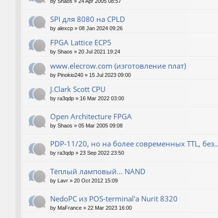
by
Shaos
»
24 Apr 2005 08:57
SPI для 8080 на CPLD
by
alexcp
»
08 Jan 2024 09:26
FPGA Lattice ECP5
by
Shaos
»
20 Jul 2021 19:24
www.elecrow.com (изготовление плат)
by
Pinokio240
»
15 Jul 2023 09:00
J.Clark Scott CPU
by
ra3qdp
»
16 Mar 2022 03:00
Open Architecture FPGA
by
Shaos
»
05 Mar 2005 09:08
PDP-11/20, но на более современных TTL, без..
by
ra3qdp
»
23 Sep 2022 23:50
Тёплый ламповый... NAND
by
Lavr
»
20 Oct 2012 15:09
NedoPC из POS-terminal'а Nurit 8320
by
MaFrance
»
22 Mar 2023 16:00