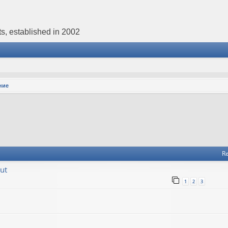
s, established in 2002
ние
Re
ut
1
2
3