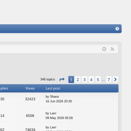
FA
Q
F
e
e
d
Page
1
of
7
2
3
4
5
7
1
Next
346 topics
…
plies
Views
Last post
by
Shaos
30
32423
16 Jun 2026 20:30
by
Lavr
14
6508
09 May 2026 05:56
by
Lavr
62
74634