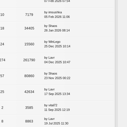
07 Feb 2026 07:54
by
imsushka
10
7179
05 Feb 2026 11:06
by
Shaos
18
34405
26 Jan 2026 08:14
by
WinLego
24
15560
25 Dec 2025 10:14
by
Lavr
274
261790
04 Dec 2025 10:47
by
Shaos
57
80860
23 Nov 2025 00:22
by
Lavr
25
42634
17 Sep 2025 13:34
by
vital72
2
3585
11 Sep 2025 12:19
by
Lavr
8
8863
19 Jul 2025 11:30