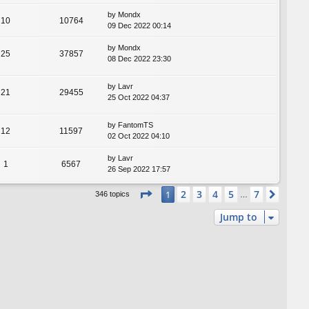
by
Mondx
10
10764
09 Dec 2022 00:14
by
Mondx
25
37857
08 Dec 2022 23:30
by
Lavr
21
29455
25 Oct 2022 04:37
by
FantomTS
12
11597
02 Oct 2022 04:10
by
Lavr
1
6567
26 Sep 2022 17:57
Page
1
of
7
2
3
4
5
7
1
Next
346 topics
…
Jump to