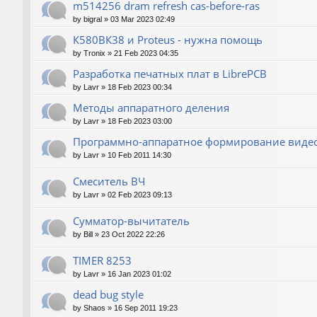
m514256 dram refresh cas-before-ras
by
bigral
»
03 Mar 2023 02:49
К580ВК38 и Proteus - нужна помощь
by
Tronix
»
21 Feb 2023 04:35
Разработка печатных плат в LibrePCB
by
Lavr
»
18 Feb 2023 00:34
Методы аппаратного деления
by
Lavr
»
18 Feb 2023 03:00
Программно-аппаратное формирование виде
by
Lavr
»
10 Feb 2011 14:30
Смеситель ВЧ
by
Lavr
»
02 Feb 2023 09:13
Сумматор-вычитатель
by
Bill
»
23 Oct 2022 22:26
TIMER 8253
by
Lavr
»
16 Jan 2023 01:02
dead bug style
by
Shaos
»
16 Sep 2011 19:23