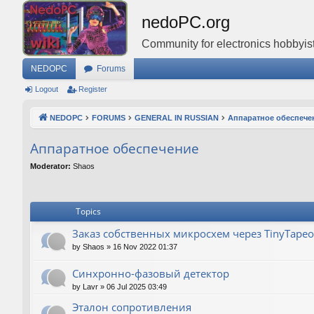
nedoPC.org
Community for electronics hobbyist
NEDOPC
Forums
Logout
Register
NEDOPC
FORUMS
GENERAL IN RUSSIAN
Аппаратное обеспече
Аппаратное обеспечение
Moderator:
Shaos
Topics
Заказ собственных микросхем через TinyTapeo
by
Shaos
»
16 Nov 2022 01:37
Синхронно-фазовый детектор
by
Lavr
»
06 Jul 2025 03:49
Эталон сопротивления