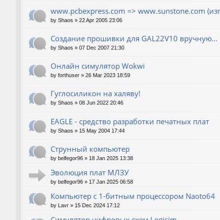
www.pcbexpress.com => www.sunstone.com (из
by
Shaos
»
22 Apr 2005 23:06
Создание прошивки для GAL22V10 вручную...
by
Shaos
»
07 Dec 2007 21:30
Онлайн симулятор Wokwi
by
forthuser
»
26 Mar 2023 18:59
Гуглосиликон на халяву!
by
Shaos
»
08 Jun 2022 20:46
EAGLE - средство разработки печатных плат
by
Shaos
»
15 May 2004 17:44
Струнный компьютер
by
belfegor96
»
18 Jan 2025 13:38
Эволюция плат МЛЗУ
by
belfegor96
»
17 Jan 2025 06:58
Компьютер с 1-битным процессором Naoto64
by
Lavr
»
15 Dec 2024 17:12
Симулятор цифровых схем Logisim