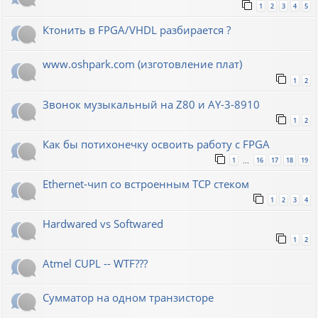
1
2
3
4
5
Ктонить в FPGA/VHDL разбирается ?
www.oshpark.com (изготовление плат)
1
2
Звонок музыкальный на Z80 и AY-3-8910
1
2
Как бы потихонечку освоить работу с FPGA
1
16
17
18
19
…
Ethernet-чип со встроенным TCP стеком
1
2
3
4
Hardwared vs Softwared
1
2
Atmel CUPL -- WTF???
Сумматор на одном транзисторе