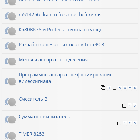
m514256 dram refresh cas-before-ras
К580ВК38 и Proteus - нужна помощь
Разработка печатных плат в LibrePCB
Методы аппаратного деления
Программно-аппаратное формирование
видеосигнала
1
5
6
7
8
…
Смеситель ВЧ
1
2
Сумматор-вычитатель
1
2
3
TIMER 8253