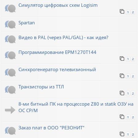
Симулятор цифровых схем Logisim
1
2
Spartan
Видео в PAL (через PAL/GAL) - как идея?
Программирование EPM1270T144
1
2
Синхрогенератор телевизионный
1
2
Транзисторы из ТТЛ
1
2
8-ми битный ПК на процессоре Z80 и statik ОЗУ на
ОС СР/М
1
2
Заказ плат в ООО "РЕЗОНИТ"
1
2