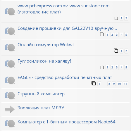
www.pcbexpress.com => www.sunstone.com
(изготовление плат)
1
2
Создание прошивки для GAL22V10 вручную...
1
2
3
4
5
Онлайн симулятор Wokwi
1
2
Гуглосиликон на халяву!
1
2
3
4
5
EAGLE - средство разработки печатных плат
1
8
9
10
11
…
Струнный компьютер
Эволюция плат МЛЗУ
Компьютер с 1-битным процессором Naoto64