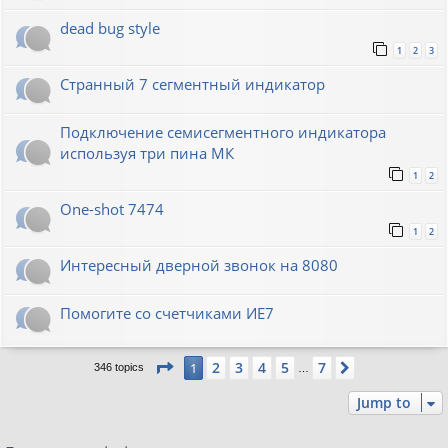
dead bug style
1
2
3
Странный 7 сегментный индикатор
Подключение семисегментного индикатора
используя три пина МК
1
2
One-shot 7474
1
2
Интересный дверной звонок на 8080
Помогите со счетчиками ИЕ7
Page
1
of
7
2
3
4
5
7
1
Next
346 topics
…
Jump to