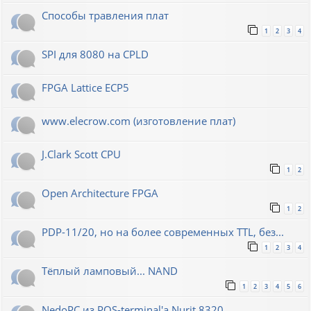
Способы травления плат
1
2
3
4
SPI для 8080 на CPLD
FPGA Lattice ECP5
www.elecrow.com (изготовление плат)
J.Clark Scott CPU
1
2
Open Architecture FPGA
1
2
PDP-11/20, но на более современных TTL, без...
1
2
3
4
Тёплый ламповый... NAND
1
2
3
4
5
6
NedoPC из POS-terminal'а Nurit 8320