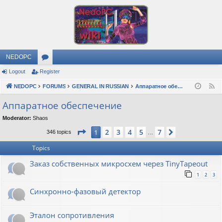
NEDOPC
Logout
Register
or
NEDOPC
u
FORUMS
GENERAL IN RUSSIAN
Аппаратное обеспечение
F
e
m
Аппаратное обеспечение
e
s
Moderator:
Shaos
d
Page
1
of
7
2
3
4
5
7
1
Next
346 topics
…
Topics
Заказ собственных микросхем через TinyTapeout
1
2
3
Синхронно-фазовый детектор
Эталон сопротивления