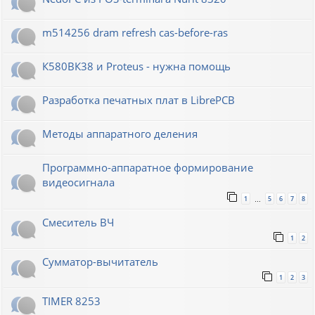
m514256 dram refresh cas-before-ras
К580ВК38 и Proteus - нужна помощь
Разработка печатных плат в LibrePCB
Методы аппаратного деления
Программно-аппаратное формирование
видеосигнала
1
5
6
7
8
…
Смеситель ВЧ
1
2
Сумматор-вычитатель
1
2
3
TIMER 8253