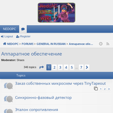
NEDOPC
Logout
Register
or
NEDOPC
u
FORUMS
GENERAL IN RUSSIAN
Аппаратное обеспечение
F
e
m
Аппаратное обеспечение
e
s
Moderator:
Shaos
d
Page
1
of
7
2
3
4
5
7
1
Next
346 topics
…
Topics
Заказ собственных микросхем через TinyTapeout
1
2
3
Синхронно-фазовый детектор
Эталон сопротивления