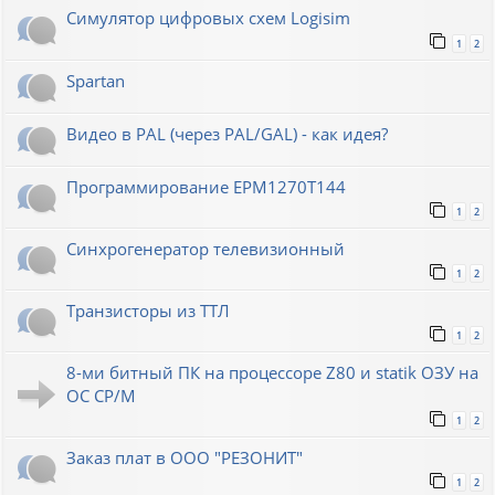
Симулятор цифровых схем Logisim
1
2
Spartan
Видео в PAL (через PAL/GAL) - как идея?
Программирование EPM1270T144
1
2
Синхрогенератор телевизионный
1
2
Транзисторы из ТТЛ
1
2
8-ми битный ПК на процессоре Z80 и statik ОЗУ на
ОС СР/М
1
2
Заказ плат в ООО "РЕЗОНИТ"
1
2