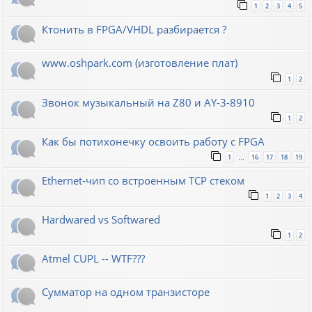
1
2
3
4
5
Ктонить в FPGA/VHDL разбирается ?
www.oshpark.com (изготовление плат)
1
2
Звонок музыкальный на Z80 и AY-3-8910
1
2
Как бы потихонечку освоить работу с FPGA
1
16
17
18
19
…
Ethernet-чип со встроенным TCP стеком
1
2
3
4
Hardwared vs Softwared
1
2
Atmel CUPL -- WTF???
Сумматор на одном транзисторе