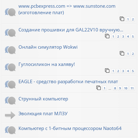
www.pcbexpress.com => www.sunstone.com
(изготовление плат)
1
2
Создание прошивки для GAL22V10 вручную...
1
2
3
4
5
Онлайн симулятор Wokwi
1
2
Гуглосиликон на халяву!
1
2
3
4
5
EAGLE - средство разработки печатных плат
1
8
9
10
11
…
Струнный компьютер
Эволюция плат МЛЗУ
Компьютер с 1-битным процессором Naoto64