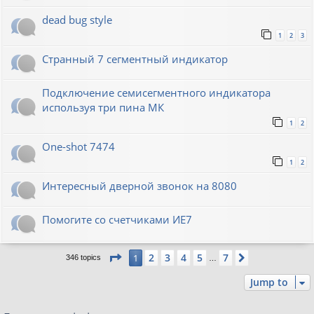
dead bug style
1
2
3
Странный 7 сегментный индикатор
Подключение семисегментного индикатора
используя три пина МК
1
2
One-shot 7474
1
2
Интересный дверной звонок на 8080
Помогите со счетчиками ИЕ7
Page
1
of
7
2
3
4
5
7
1
Next
346 topics
…
Jump to