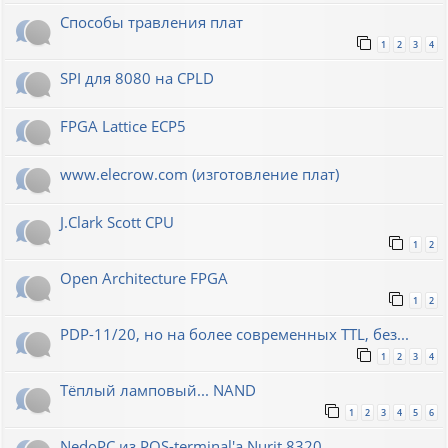
Способы травления плат
1
2
3
4
SPI для 8080 на CPLD
FPGA Lattice ECP5
www.elecrow.com (изготовление плат)
J.Clark Scott CPU
1
2
Open Architecture FPGA
1
2
PDP-11/20, но на более современных TTL, без...
1
2
3
4
Тёплый ламповый... NAND
1
2
3
4
5
6
NedoPC из POS-terminal'а Nurit 8320