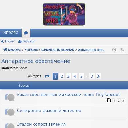
NEDOPC
Logout
Register
or
NEDOPC
u
FORUMS
GENERAL IN RUSSIAN
Аппаратное обеспечение
F
e
m
Аппаратное обеспечение
e
s
Moderator:
Shaos
d
Page
1
of
7
2
3
4
5
7
1
Next
346 topics
…
Topics
Заказ собственных микросхем через TinyTapeout
1
2
3
Синхронно-фазовый детектор
Эталон сопротивления