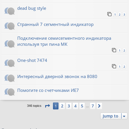
dead bug style
1
2
3
Странный 7 сегментный индикатор
Подключение семисегментного индикатора
используя три пина МК
1
2
One-shot 7474
1
2
Интересный дверной звонок на 8080
Помогите со счетчиками ИЕ7
Page
1
of
7
2
3
4
5
7
1
Next
346 topics
…
Jump to