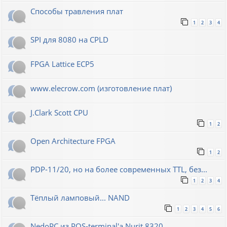
Способы травления плат
1
2
3
4
SPI для 8080 на CPLD
FPGA Lattice ECP5
www.elecrow.com (изготовление плат)
J.Clark Scott CPU
1
2
Open Architecture FPGA
1
2
PDP-11/20, но на более современных TTL, без...
1
2
3
4
Тёплый ламповый... NAND
1
2
3
4
5
6
NedoPC из POS-terminal'а Nurit 8320