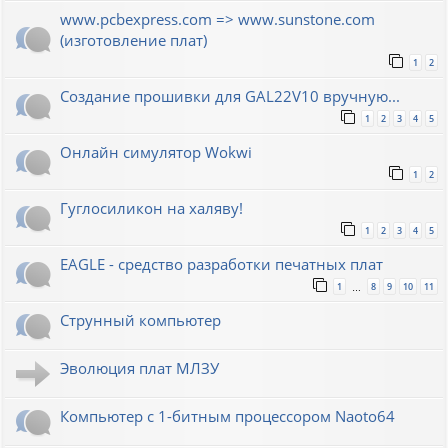
www.pcbexpress.com => www.sunstone.com
(изготовление плат)
1
2
Создание прошивки для GAL22V10 вручную...
1
2
3
4
5
Онлайн симулятор Wokwi
1
2
Гуглосиликон на халяву!
1
2
3
4
5
EAGLE - средство разработки печатных плат
1
8
9
10
11
…
Струнный компьютер
Эволюция плат МЛЗУ
Компьютер с 1-битным процессором Naoto64