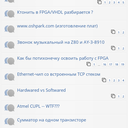
1
2
3
4
5
Ктонить в FPGA/VHDL разбирается ?
www.oshpark.com (изготовление плат)
1
2
Звонок музыкальный на Z80 и AY-3-8910
1
2
Как бы потихонечку освоить работу с FPGA
1
16
17
18
19
…
Ethernet-чип со встроенным TCP стеком
1
2
3
4
Hardwared vs Softwared
1
2
Atmel CUPL -- WTF???
Сумматор на одном транзисторе