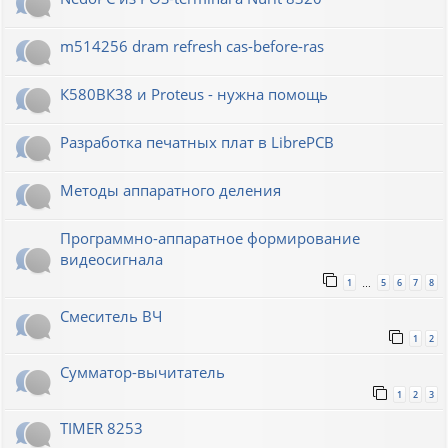
m514256 dram refresh cas-before-ras
К580ВК38 и Proteus - нужна помощь
Разработка печатных плат в LibrePCB
Методы аппаратного деления
Программно-аппаратное формирование
видеосигнала
1
5
6
7
8
…
Смеситель ВЧ
1
2
Сумматор-вычитатель
1
2
3
TIMER 8253