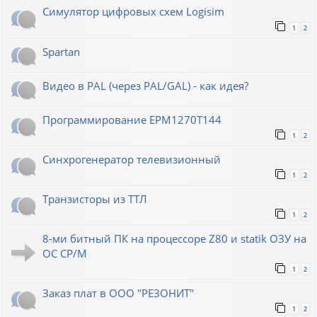
Симулятор цифровых схем Logisim
1
2
Spartan
Видео в PAL (через PAL/GAL) - как идея?
Программирование EPM1270T144
1
2
Синхрогенератор телевизионный
1
2
Транзисторы из ТТЛ
1
2
8-ми битный ПК на процессоре Z80 и statik ОЗУ на
ОС СР/М
1
2
Заказ плат в ООО "РЕЗОНИТ"
1
2