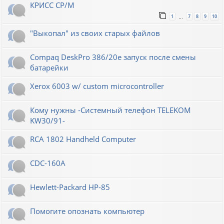
КРИСС CP/M
1
7
8
9
10
…
"Выкопал" из своих старых файлов
Compaq DeskPro 386/20e запуск после смены
батарейки
Xerox 6003 w/ custom microcontroller
Кому нужны -Системный телефон TELEKOM
KW30/91-
RCA 1802 Handheld Computer
CDC-160A
Hewlett-Packard НР-85
Помогите опознать компьютер