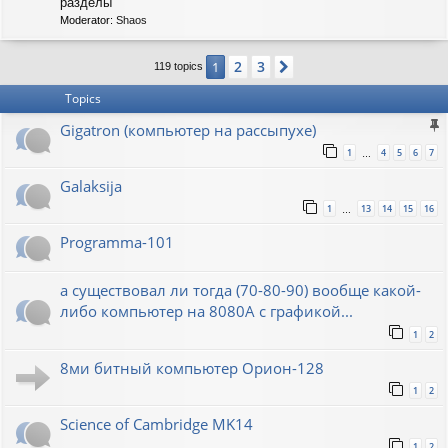
C
разделы
-
Moderator:
Shaos
S
O
V
2
3
1
Next
119 topics
I
E
Topics
T
Gigatron (компьютер на рассыпухе)
1
4
5
6
7
…
Galaksija
1
13
14
15
16
…
Programma-101
а существовал ли тогда (70-80-90) вообще какой-
либо компьютер на 8080А с графикой...
1
2
8ми битный компьютер Орион-128
1
2
Science of Cambridge MK14
1
2