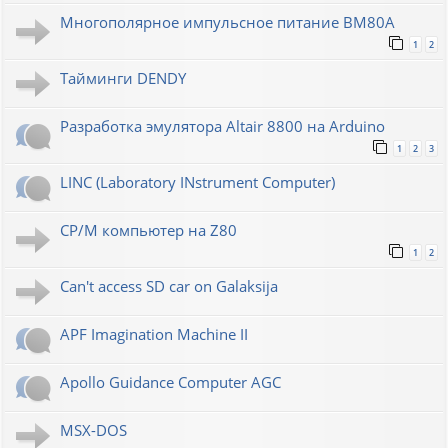
Многополярное импульсное питание ВМ80А
1
2
Тайминги DENDY
Разработка эмулятора Altair 8800 на Arduino
1
2
3
LINC (Laboratory INstrument Computer)
CP/M компьютер на Z80
1
2
Can't access SD car on Galaksija
APF Imagination Machine II
Apollo Guidance Computer AGC
MSX-DOS