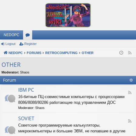
NEDOPC
Logout
Register
or
NEDOPC
u
FORUMS
RETROCOMPUTING
OTHER
F
e
m
OTHER
e
s
Moderator:
Shaos
d
Forum
IBM PC
F
16-битные ПЦ-совместимые компьютеры с процессорами
e
8086/8088/80286 работающие под управлением ДОС
e
d
Moderator:
Shaos
-
I
SOVIET
F
B
Советские программируемые калькуляторы,
e
M
микрокомпьютеры и большие ЭВМ, не попавшие в другие
e
P
d