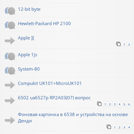
12-bit byte
Hewlett-Packard HP 2100
Apple ][
1
2
Apple 1js
System-80
Compukit UK101=MicroUK101
6502 ua6527p RP2A03(07) вопрос
1
2
3
4
5
6
Фоновая картинка в 6538 и устройства на основе
Денди
1
2
3
4