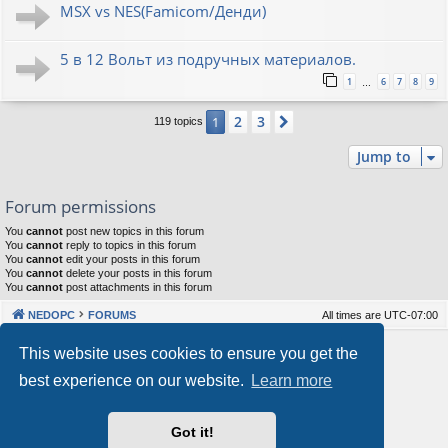
MSX vs NES(Famicom/Денди)
5 в 12 Вольт из подручных материалов.
1
6
7
8
9
…
2
3
1
Next
119 topics
Jump to
Forum permissions
You
cannot
post new topics in this forum
You
cannot
reply to topics in this forum
You
cannot
edit your posts in this forum
You
cannot
delete your posts in this forum
You
cannot
post attachments in this forum
NEDOPC
FORUMS
All times are
UTC-07:00
Powered by
phpBB
® Forum Software © phpBB Limited
This website uses cookies to ensure you get the
Style by
Arty
&
halilesen
best experience on our website.
Learn more
Our VPS Hosting By RimuHosting
Got it!
This server is located in London data center