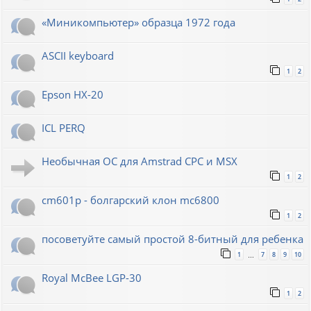
«Миникомпьютер» образца 1972 года
ASCII keyboard
1
2
Epson HX-20
ICL PERQ
Необычная ОС для Amstrad CPC и MSX
1
2
cm601p - болгарский клон mc6800
1
2
посоветуйте самый простой 8-битный для ребенка
1
7
8
9
10
…
Royal McBee LGP-30
1
2