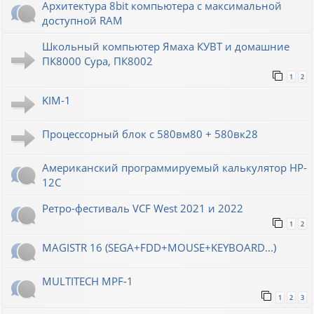
Архитектура 8bit компьютера с максимальной
доступной RAM
Школьный компьютер Ямаха КУВТ и домашние
ПК8000 Сура, ПК8002
1
2
KIM-1
Процессорный блок с 580вм80 + 580вк28
Американский программируемый калькулятор HP-
12C
Ретро-фестиваль VCF West 2021 и 2022
1
2
MAGISTR 16 (SEGA+FDD+MOUSE+KEYBOARD...)
MULTITECH MPF-1
1
2
3