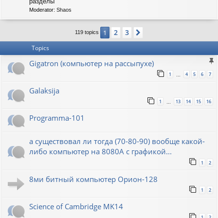
C
разделы
-
Moderator:
Shaos
S
O
V
2
3
1
Next
119 topics
I
E
Topics
T
Gigatron (компьютер на рассыпухе)
1
4
5
6
7
…
Galaksija
1
13
14
15
16
…
Programma-101
а существовал ли тогда (70-80-90) вообще какой-
либо компьютер на 8080А с графикой...
1
2
8ми битный компьютер Орион-128
1
2
Science of Cambridge MK14
1
2