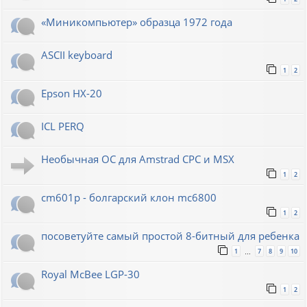
«Миникомпьютер» образца 1972 года
ASCII keyboard
1
2
Epson HX-20
ICL PERQ
Необычная ОС для Amstrad CPC и MSX
1
2
cm601p - болгарский клон mc6800
1
2
посоветуйте самый простой 8-битный для ребенка
1
7
8
9
10
…
Royal McBee LGP-30
1
2