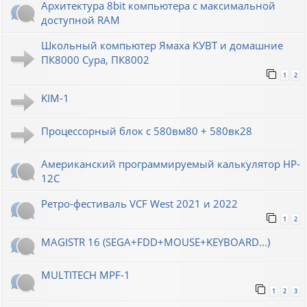
Архитектура 8bit компьютера с максимальной
доступной RAM
Школьный компьютер Ямаха КУВТ и домашние
ПК8000 Сура, ПК8002
1
2
KIM-1
Процессорный блок с 580вм80 + 580вк28
Американский программируемый калькулятор HP-
12C
Ретро-фестиваль VCF West 2021 и 2022
1
2
MAGISTR 16 (SEGA+FDD+MOUSE+KEYBOARD...)
MULTITECH MPF-1
1
2
3