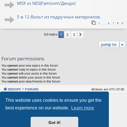
MSX vs NES(Famicom/Денди)
5 в 12 Вольт из подручных материалов.
1
6
7
8
9
…
2
3
1
Next
119 topics
Jump to
Forum permissions
You
cannot
post new topics in this forum
You
cannot
reply to topics in this forum
You
cannot
edit your posts in this forum
You
cannot
delete your posts in this forum
You
cannot
post attachments in this forum
NEDOPC
FORUMS
All times are
UTC-07:00
Powered by
phpBB
® Forum Software © phpBB Limited
This website uses cookies to ensure you get the
Style by
Arty
&
halilesen
best experience on our website.
Learn more
Our VPS Hosting By RimuHosting
Got it!
This server is located in London data center