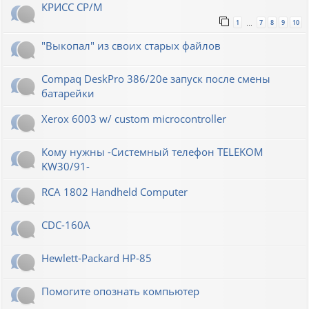
КРИСС CP/M
1
7
8
9
10
…
"Выкопал" из своих старых файлов
Compaq DeskPro 386/20e запуск после смены
батарейки
Xerox 6003 w/ custom microcontroller
Кому нужны -Системный телефон TELEKOM
KW30/91-
RCA 1802 Handheld Computer
CDC-160A
Hewlett-Packard НР-85
Помогите опознать компьютер