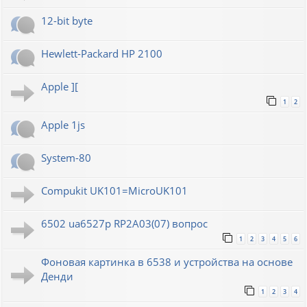
12-bit byte
Hewlett-Packard HP 2100
Apple ][
1
2
Apple 1js
System-80
Compukit UK101=MicroUK101
6502 ua6527p RP2A03(07) вопрос
1
2
3
4
5
6
Фоновая картинка в 6538 и устройства на основе
Денди
1
2
3
4