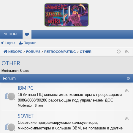
NEDOPC
Logout
Register
or
NEDOPC
u
FORUMS
RETROCOMPUTING
OTHER
F
e
m
OTHER
e
s
Moderator:
Shaos
d
Forum
IBM PC
F
16-битные ПЦ-совместимые компьютеры с процессорами
e
8086/8088/80286 работающие под управлением ДОС
e
d
Moderator:
Shaos
-
I
SOVIET
F
B
Советские программируемые калькуляторы,
e
M
микрокомпьютеры и большие ЭВМ, не попавшие в другие
e
P
d