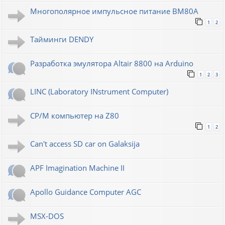
Многополярное импульсное питание ВМ80А
1
2
Тайминги DENDY
Разработка эмулятора Altair 8800 на Arduino
1
2
3
LINC (Laboratory INstrument Computer)
CP/M компьютер на Z80
1
2
Can't access SD car on Galaksija
APF Imagination Machine II
Apollo Guidance Computer AGC
MSX-DOS