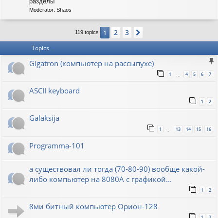
C
разделы
-
Moderator:
Shaos
S
O
V
2
3
1
Next
119 topics
I
E
Topics
T
Gigatron (компьютер на рассыпухе)
1
4
5
6
7
…
ASCII keyboard
1
2
Galaksija
1
13
14
15
16
…
Programma-101
а существовал ли тогда (70-80-90) вообще какой-
либо компьютер на 8080А с графикой...
1
2
8ми битный компьютер Орион-128
1
2