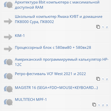
Архитектура 8bit компьютера с максимальной
доступной RAM
Школьный компьютер Ямаха КУВТ и домашние
ПК8000 Сура, ПК8002
1
2
KIM-1
Процессорный блок с 580вм80 + 580вк28
Американский программируемый калькулятор HP-
12C
Ретро-фестиваль VCF West 2021 и 2022
1
2
MAGISTR 16 (SEGA+FDD+MOUSE+KEYBOARD...)
MULTITECH MPF-1
1
2
3