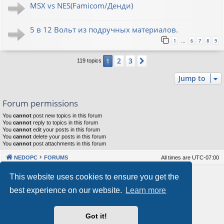
MSX vs NES(Famicom/Денди)
5 в 12 Вольт из подручных материалов.
1
6
7
8
9
…
2
3
1
Next
119 topics
Jump to
Forum permissions
You
cannot
post new topics in this forum
You
cannot
reply to topics in this forum
You
cannot
edit your posts in this forum
You
cannot
delete your posts in this forum
You
cannot
post attachments in this forum
NEDOPC
FORUMS
All times are
UTC-07:00
Powered by
phpBB
® Forum Software © phpBB Limited
This website uses cookies to ensure you get the
Style by
Arty
&
halilesen
best experience on our website.
Learn more
Our VPS Hosting By RimuHosting
Got it!
This server is located in London data center