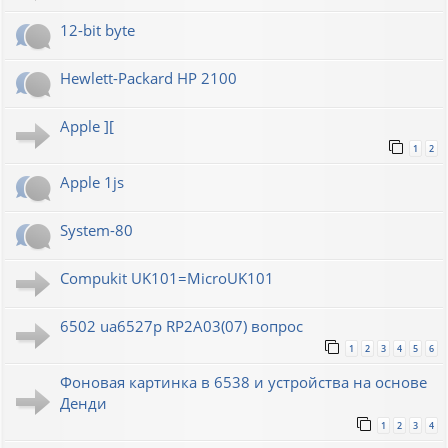
12-bit byte
Hewlett-Packard HP 2100
Apple ][
1
2
Apple 1js
System-80
Compukit UK101=MicroUK101
6502 ua6527p RP2A03(07) вопрос
1
2
3
4
5
6
Фоновая картинка в 6538 и устройства на основе
Денди
1
2
3
4