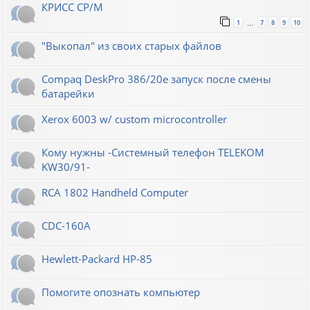
КРИСС CP/M
1
7
8
9
10
…
"Выкопал" из своих старых файлов
Compaq DeskPro 386/20e запуск после смены
батарейки
Xerox 6003 w/ custom microcontroller
Кому нужны -Системный телефон TELEKOM
KW30/91-
RCA 1802 Handheld Computer
CDC-160A
Hewlett-Packard НР-85
Помогите опознать компьютер