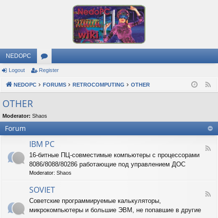
NEDOPC
Logout
Register
or
NEDOPC
u
FORUMS
RETROCOMPUTING
OTHER
F
e
m
OTHER
e
s
Moderator:
Shaos
d
Forum
IBM PC
F
16-битные ПЦ-совместимые компьютеры с процессорами
e
8086/8088/80286 работающие под управлением ДОС
e
d
Moderator:
Shaos
-
I
SOVIET
F
B
Советские программируемые калькуляторы,
e
M
микрокомпьютеры и большие ЭВМ, не попавшие в другие
e
P
d