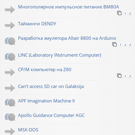
Многополярное импульсное питание ВМ80А
1
2
Тайминги DENDY
Разработка эмулятора Altair 8800 на Arduino
1
2
3
LINC (Laboratory INstrument Computer)
CP/M компьютер на Z80
1
2
Can't access SD car on Galaksija
APF Imagination Machine II
Apollo Guidance Computer AGC
MSX-DOS