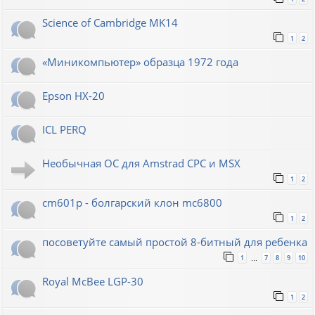
Science of Cambridge MK14
1
2
«Миникомпьютер» образца 1972 года
Epson HX-20
ICL PERQ
Необычная ОС для Amstrad CPC и MSX
1
2
cm601p - болгарский клон mc6800
1
2
посоветуйте самый простой 8-битный для ребенка
1
7
8
9
10
…
Royal McBee LGP-30
1
2