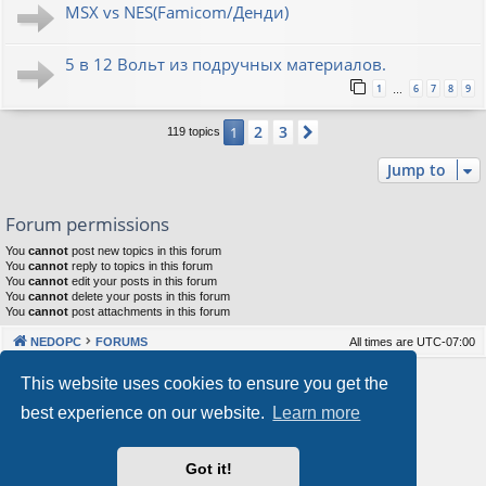
MSX vs NES(Famicom/Денди)
5 в 12 Вольт из подручных материалов.
1
6
7
8
9
…
2
3
1
Next
119 topics
Jump to
Forum permissions
You
cannot
post new topics in this forum
You
cannot
reply to topics in this forum
You
cannot
edit your posts in this forum
You
cannot
delete your posts in this forum
You
cannot
post attachments in this forum
NEDOPC
FORUMS
All times are
UTC-07:00
Powered by
phpBB
® Forum Software © phpBB Limited
This website uses cookies to ensure you get the
Style by
Arty
&
halilesen
best experience on our website.
Learn more
Our VPS Hosting By RimuHosting
Got it!
This server is located in London data center