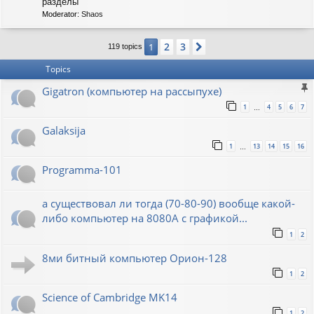
C
разделы
-
Moderator:
Shaos
S
O
V
2
3
1
Next
119 topics
I
E
Topics
T
Gigatron (компьютер на рассыпухе)
1
4
5
6
7
…
Galaksija
1
13
14
15
16
…
Programma-101
а существовал ли тогда (70-80-90) вообще какой-
либо компьютер на 8080А с графикой...
1
2
8ми битный компьютер Орион-128
1
2
Science of Cambridge MK14
1
2