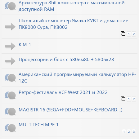
Архитектура 8bit компьютера с максимальной
доступной RAM
Школьный компьютер Ямаха КУВТ и домашние
ПК8000 Сура, ПК8002
1
2
KIM-1
Процессорный блок с 580вм80 + 580вк28
Американский программируемый калькулятор HP-
12C
Ретро-фестиваль VCF West 2021 и 2022
1
2
MAGISTR 16 (SEGA+FDD+MOUSE+KEYBOARD...)
MULTITECH MPF-1
1
2
3