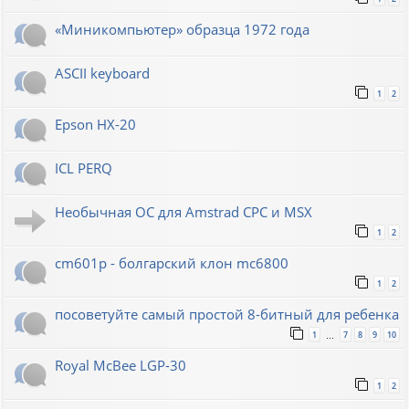
«Миникомпьютер» образца 1972 года
ASCII keyboard
1
2
Epson HX-20
ICL PERQ
Необычная ОС для Amstrad CPC и MSX
1
2
cm601p - болгарский клон mc6800
1
2
посоветуйте самый простой 8-битный для ребенка
1
7
8
9
10
…
Royal McBee LGP-30
1
2