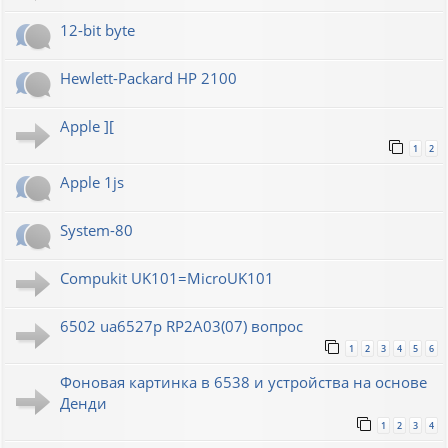
12-bit byte
Hewlett-Packard HP 2100
Apple ][
1
2
Apple 1js
System-80
Compukit UK101=MicroUK101
6502 ua6527p RP2A03(07) вопрос
1
2
3
4
5
6
Фоновая картинка в 6538 и устройства на основе
Денди
1
2
3
4