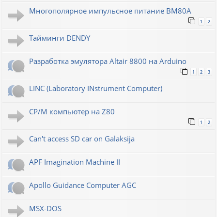
Многополярное импульсное питание ВМ80А
1
2
Тайминги DENDY
Разработка эмулятора Altair 8800 на Arduino
1
2
3
LINC (Laboratory INstrument Computer)
CP/M компьютер на Z80
1
2
Can't access SD car on Galaksija
APF Imagination Machine II
Apollo Guidance Computer AGC
MSX-DOS