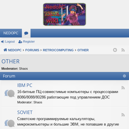
NEDOPC
Logout
Register
or
NEDOPC
u
FORUMS
RETROCOMPUTING
OTHER
F
e
m
OTHER
e
s
Moderator:
Shaos
d
Forum
IBM PC
F
16-битные ПЦ-совместимые компьютеры с процессорами
e
8086/8088/80286 работающие под управлением ДОС
e
d
Moderator:
Shaos
-
I
SOVIET
F
B
Советские программируемые калькуляторы,
e
M
микрокомпьютеры и большие ЭВМ, не попавшие в другие
e
P
d