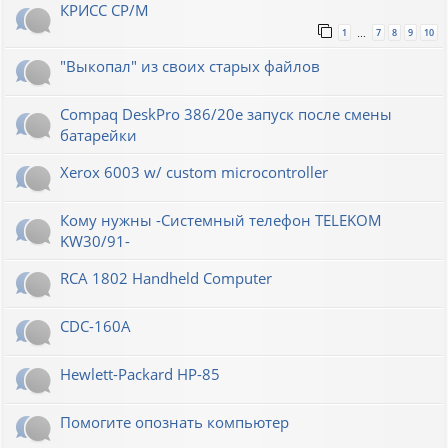
КРИСС CP/M
1
7
8
9
10
…
"Выкопал" из своих старых файлов
Compaq DeskPro 386/20e запуск после смены
батарейки
Xerox 6003 w/ custom microcontroller
Кому нужны -Системный телефон TELEKOM
KW30/91-
RCA 1802 Handheld Computer
CDC-160A
Hewlett-Packard НР-85
Помогите опознать компьютер