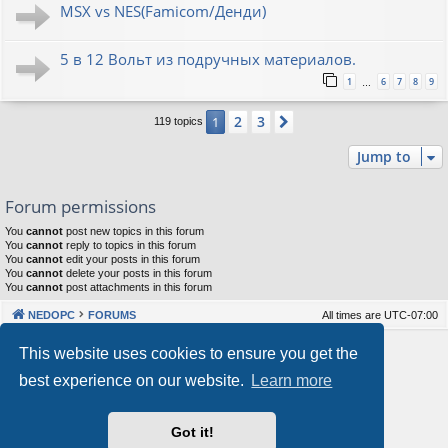
MSX vs NES(Famicom/Денди)
5 в 12 Вольт из подручных материалов.
1
6
7
8
9
…
2
3
1
Next
119 topics
Jump to
Forum permissions
You
cannot
post new topics in this forum
You
cannot
reply to topics in this forum
You
cannot
edit your posts in this forum
You
cannot
delete your posts in this forum
You
cannot
post attachments in this forum
NEDOPC
FORUMS
All times are
UTC-07:00
Powered by
phpBB
® Forum Software © phpBB Limited
This website uses cookies to ensure you get the
Style by
Arty
&
halilesen
best experience on our website.
Learn more
Our VPS Hosting By RimuHosting
Got it!
This server is located in London data center