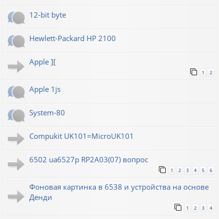
12-bit byte
Hewlett-Packard HP 2100
Apple ][
1
2
Apple 1js
System-80
Compukit UK101=MicroUK101
6502 ua6527p RP2A03(07) вопрос
1
2
3
4
5
6
Фоновая картинка в 6538 и устройства на основе
Денди
1
2
3
4