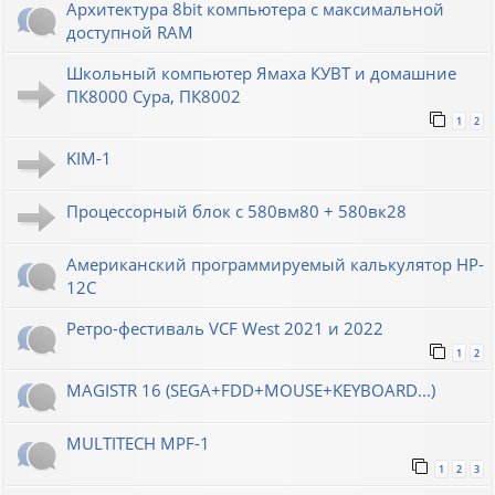
Архитектура 8bit компьютера с максимальной
доступной RAM
Школьный компьютер Ямаха КУВТ и домашние
ПК8000 Сура, ПК8002
1
2
KIM-1
Процессорный блок с 580вм80 + 580вк28
Американский программируемый калькулятор HP-
12C
Ретро-фестиваль VCF West 2021 и 2022
1
2
MAGISTR 16 (SEGA+FDD+MOUSE+KEYBOARD...)
MULTITECH MPF-1
1
2
3