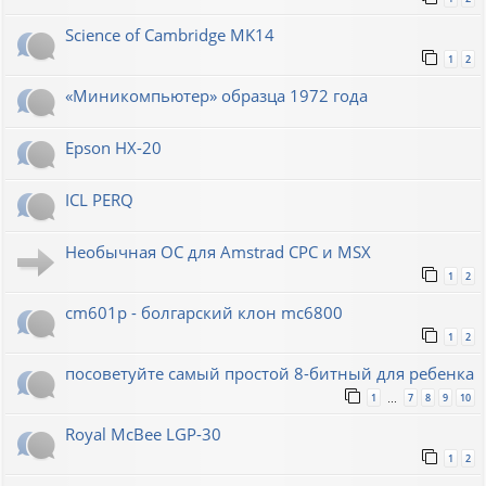
Science of Cambridge MK14
1
2
«Миникомпьютер» образца 1972 года
Epson HX-20
ICL PERQ
Необычная ОС для Amstrad CPC и MSX
1
2
cm601p - болгарский клон mc6800
1
2
посоветуйте самый простой 8-битный для ребенка
1
7
8
9
10
…
Royal McBee LGP-30
1
2