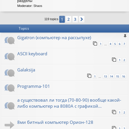
C
разделы
-
Moderator:
Shaos
S
O
V
2
3
1
Next
119 topics
I
E
Topics
T
Gigatron (компьютер на рассыпухе)
1
4
5
6
7
…
ASCII keyboard
1
2
Galaksija
1
13
14
15
16
…
Programma-101
а существовал ли тогда (70-80-90) вообще какой-
либо компьютер на 8080А с графикой...
1
2
8ми битный компьютер Орион-128
1
2