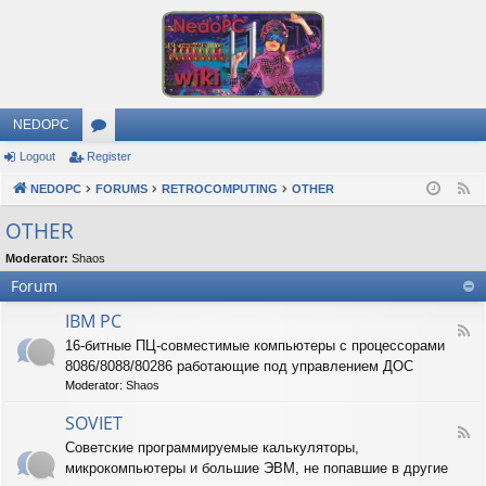
NEDOPC
Logout
Register
or
NEDOPC
u
FORUMS
RETROCOMPUTING
OTHER
F
e
m
OTHER
e
s
Moderator:
Shaos
d
Forum
IBM PC
F
16-битные ПЦ-совместимые компьютеры с процессорами
e
8086/8088/80286 работающие под управлением ДОС
e
d
Moderator:
Shaos
-
I
SOVIET
F
B
Советские программируемые калькуляторы,
e
M
микрокомпьютеры и большие ЭВМ, не попавшие в другие
e
P
d