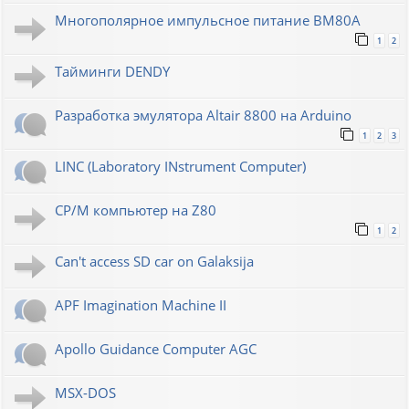
Многополярное импульсное питание ВМ80А
1
2
Тайминги DENDY
Разработка эмулятора Altair 8800 на Arduino
1
2
3
LINC (Laboratory INstrument Computer)
CP/M компьютер на Z80
1
2
Can't access SD car on Galaksija
APF Imagination Machine II
Apollo Guidance Computer AGC
MSX-DOS