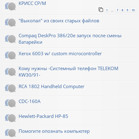
КРИСС CP/M
1
7
8
9
10
…
"Выкопал" из своих старых файлов
Compaq DeskPro 386/20e запуск после смены
батарейки
Xerox 6003 w/ custom microcontroller
Кому нужны -Системный телефон TELEKOM
KW30/91-
RCA 1802 Handheld Computer
CDC-160A
Hewlett-Packard НР-85
Помогите опознать компьютер