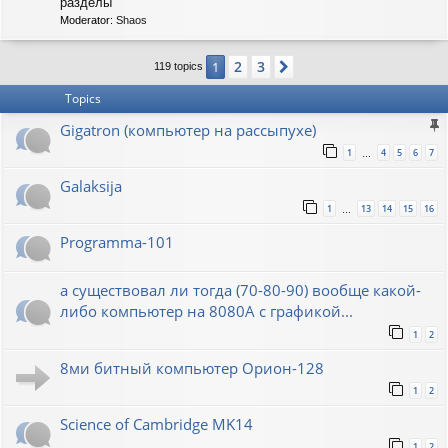
C
разделы
-
Moderator:
Shaos
S
O
V
2
3
1
Next
119 topics
I
E
Topics
T
Gigatron (компьютер на рассыпухе)
1
4
5
6
7
…
Galaksija
1
13
14
15
16
…
Programma-101
а существовал ли тогда (70-80-90) вообще какой-
либо компьютер на 8080А с графикой...
1
2
8ми битный компьютер Орион-128
1
2
Science of Cambridge MK14
1
2