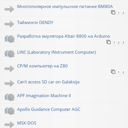
Многополярное импульсное питание ВМ80А
1
2
Тайминги DENDY
Разработка эмулятора Altair 8800 на Arduino
1
2
3
LINC (Laboratory INstrument Computer)
CP/M компьютер на Z80
1
2
Can't access SD car on Galaksija
APF Imagination Machine II
Apollo Guidance Computer AGC
MSX-DOS