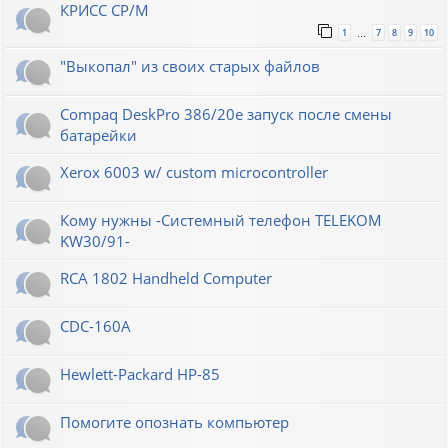
КРИСС CP/M
1
7
8
9
10
…
"Выкопал" из своих старых файлов
Compaq DeskPro 386/20e запуск после смены
батарейки
Xerox 6003 w/ custom microcontroller
Кому нужны -Системный телефон TELEKOM
KW30/91-
RCA 1802 Handheld Computer
CDC-160A
Hewlett-Packard НР-85
Помогите опознать компьютер