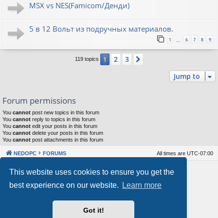
MSX vs NES(Famicom/Денди)
5 в 12 Вольт из подручных материалов.
1
6
7
8
9
…
2
3
1
Next
119 topics
Jump to
Forum permissions
You
cannot
post new topics in this forum
You
cannot
reply to topics in this forum
You
cannot
edit your posts in this forum
You
cannot
delete your posts in this forum
You
cannot
post attachments in this forum
NEDOPC
FORUMS
All times are
UTC-07:00
Powered by
phpBB
® Forum Software © phpBB Limited
This website uses cookies to ensure you get the
Style by
Arty
&
halilesen
best experience on our website.
Learn more
Our VPS Hosting By RimuHosting
Got it!
This server is located in London data center