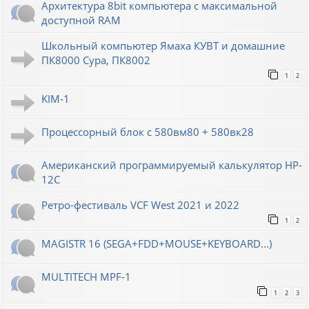
Архитектура 8bit компьютера с максимальной
доступной RAM
Школьный компьютер Ямаха КУВТ и домашние
ПК8000 Сура, ПК8002
1
2
KIM-1
Процессорный блок с 580вм80 + 580вк28
Американский программируемый калькулятор HP-
12C
Ретро-фестиваль VCF West 2021 и 2022
1
2
MAGISTR 16 (SEGA+FDD+MOUSE+KEYBOARD...)
MULTITECH MPF-1
1
2
3