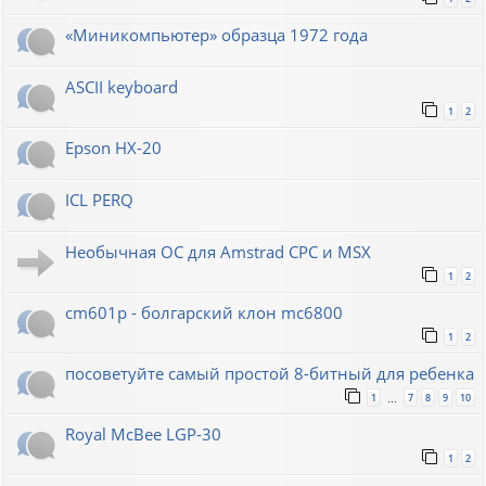
«Миникомпьютер» образца 1972 года
ASCII keyboard
1
2
Epson HX-20
ICL PERQ
Необычная ОС для Amstrad CPC и MSX
1
2
cm601p - болгарский клон mc6800
1
2
посоветуйте самый простой 8-битный для ребенка
1
7
8
9
10
…
Royal McBee LGP-30
1
2