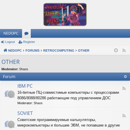
NEDOPC
Logout
Register
or
NEDOPC
u
FORUMS
RETROCOMPUTING
OTHER
F
e
m
OTHER
e
s
Moderator:
Shaos
d
Forum
IBM PC
F
16-битные ПЦ-совместимые компьютеры с процессорами
e
8086/8088/80286 работающие под управлением ДОС
e
d
Moderator:
Shaos
-
I
SOVIET
F
B
Советские программируемые калькуляторы,
e
M
микрокомпьютеры и большие ЭВМ, не попавшие в другие
e
P
d