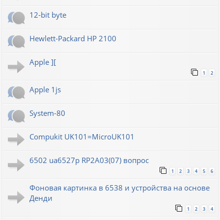
12-bit byte
Hewlett-Packard HP 2100
Apple ][
1
2
Apple 1js
System-80
Compukit UK101=MicroUK101
6502 ua6527p RP2A03(07) вопрос
1
2
3
4
5
6
Фоновая картинка в 6538 и устройства на основе
Денди
1
2
3
4