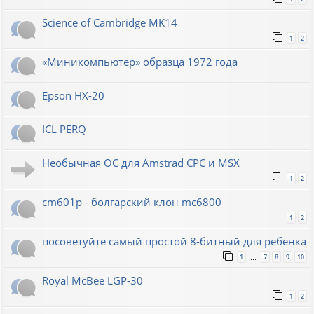
Science of Cambridge MK14
1
2
«Миникомпьютер» образца 1972 года
Epson HX-20
ICL PERQ
Необычная ОС для Amstrad CPC и MSX
1
2
cm601p - болгарский клон mc6800
1
2
посоветуйте самый простой 8-битный для ребенка
1
7
8
9
10
…
Royal McBee LGP-30
1
2