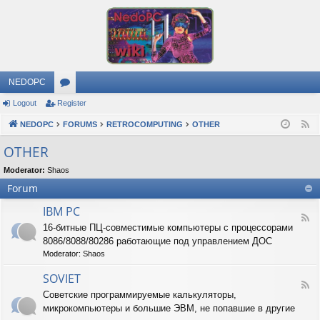
NEDOPC
Logout
Register
or
NEDOPC
u
FORUMS
RETROCOMPUTING
OTHER
F
e
m
OTHER
e
s
Moderator:
Shaos
d
Forum
IBM PC
F
16-битные ПЦ-совместимые компьютеры с процессорами
e
8086/8088/80286 работающие под управлением ДОС
e
d
Moderator:
Shaos
-
I
SOVIET
F
B
Советские программируемые калькуляторы,
e
M
микрокомпьютеры и большие ЭВМ, не попавшие в другие
e
P
d