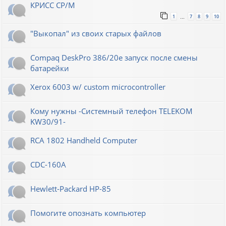
КРИСС CP/M
1
7
8
9
10
…
"Выкопал" из своих старых файлов
Compaq DeskPro 386/20e запуск после смены
батарейки
Xerox 6003 w/ custom microcontroller
Кому нужны -Системный телефон TELEKOM
KW30/91-
RCA 1802 Handheld Computer
CDC-160A
Hewlett-Packard НР-85
Помогите опознать компьютер