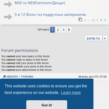
MSX vs NES(Famicom/Денди)
5 в 12 Вольт из подручных материалов.
1
6
7
8
9
…
2
3
1
Next
119 topics
Jump to
Forum permissions
You
cannot
post new topics in this forum
You
cannot
reply to topics in this forum
You
cannot
edit your posts in this forum
You
cannot
delete your posts in this forum
You
cannot
post attachments in this forum
NEDOPC
FORUMS
All times are
UTC-07:00
Powered by
phpBB
® Forum Software © phpBB Limited
This website uses cookies to ensure you get the
Style by
Arty
&
halilesen
best experience on our website.
Learn more
Our VPS Hosting By RimuHosting
Got it!
This server is located in London data center