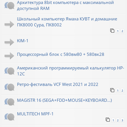
Архитектура 8bit компьютера с максимальной
доступной RAM
Школьный компьютер Ямаха КУВТ и домашние
ПК8000 Сура, ПК8002
1
2
KIM-1
Процессорный блок с 580вм80 + 580вк28
Американский программируемый калькулятор HP-
12C
Ретро-фестиваль VCF West 2021 и 2022
1
2
MAGISTR 16 (SEGA+FDD+MOUSE+KEYBOARD...)
MULTITECH MPF-1
1
2
3