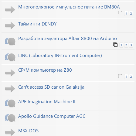
Многополярное импульсное питание ВМ80А
1
2
Тайминги DENDY
Разработка эмулятора Altair 8800 на Arduino
1
2
3
LINC (Laboratory INstrument Computer)
CP/M компьютер на Z80
1
2
Can't access SD car on Galaksija
APF Imagination Machine II
Apollo Guidance Computer AGC
MSX-DOS