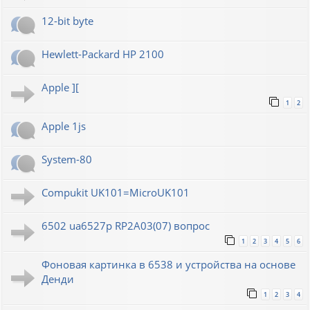
12-bit byte
Hewlett-Packard HP 2100
Apple ][
1
2
Apple 1js
System-80
Compukit UK101=MicroUK101
6502 ua6527p RP2A03(07) вопрос
1
2
3
4
5
6
Фоновая картинка в 6538 и устройства на основе
Денди
1
2
3
4