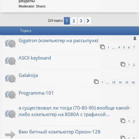
C
разделы
-
Moderator:
Shaos
S
O
V
2
3
1
Next
119 topics
I
E
Topics
T
Gigatron (компьютер на рассыпухе)
1
4
5
6
7
…
ASCII keyboard
1
2
Galaksija
1
13
14
15
16
…
Programma-101
а существовал ли тогда (70-80-90) вообще какой-
либо компьютер на 8080А с графикой...
1
2
8ми битный компьютер Орион-128
1
2