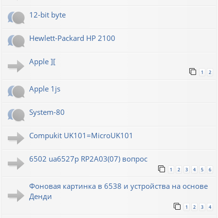
12-bit byte
Hewlett-Packard HP 2100
Apple ][
1
2
Apple 1js
System-80
Compukit UK101=MicroUK101
6502 ua6527p RP2A03(07) вопрос
1
2
3
4
5
6
Фоновая картинка в 6538 и устройства на основе
Денди
1
2
3
4