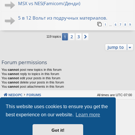
MSX vs NES(Famicom/Денди)
5 в 12 Вольт из подручных материалов.
1
6
7
8
9
…
2
3
1
Next
119 topics
Jump to
Forum permissions
You
cannot
post new topics in this forum
You
cannot
reply to topics in this forum
You
cannot
edit your posts in this forum
You
cannot
delete your posts in this forum
You
cannot
post attachments in this forum
NEDOPC
FORUMS
All times are
UTC-07:00
Powered by
phpBB
® Forum Software © phpBB Limited
This website uses cookies to ensure you get the
Style by
Arty
&
halilesen
best experience on our website.
Learn more
Our VPS Hosting By RimuHosting
Got it!
This server is located in London data center