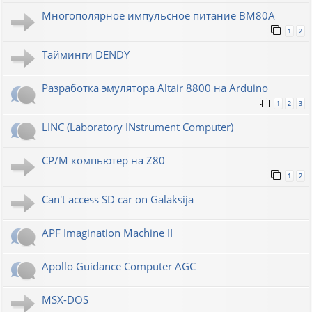
Многополярное импульсное питание ВМ80А
1
2
Тайминги DENDY
Разработка эмулятора Altair 8800 на Arduino
1
2
3
LINC (Laboratory INstrument Computer)
CP/M компьютер на Z80
1
2
Can't access SD car on Galaksija
APF Imagination Machine II
Apollo Guidance Computer AGC
MSX-DOS