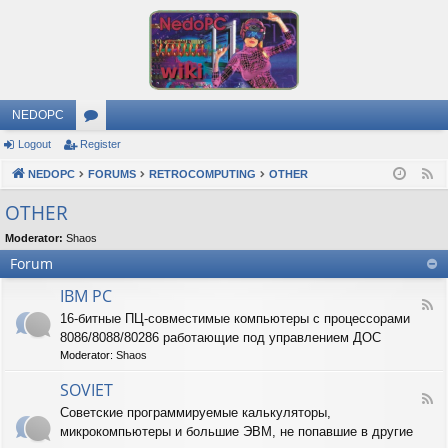
NEDOPC
Logout
Register
or
NEDOPC
u
FORUMS
RETROCOMPUTING
OTHER
F
e
m
OTHER
e
s
Moderator:
Shaos
d
Forum
IBM PC
F
16-битные ПЦ-совместимые компьютеры с процессорами
e
8086/8088/80286 работающие под управлением ДОС
e
d
Moderator:
Shaos
-
I
SOVIET
F
B
Советские программируемые калькуляторы,
e
M
микрокомпьютеры и большие ЭВМ, не попавшие в другие
e
P
d