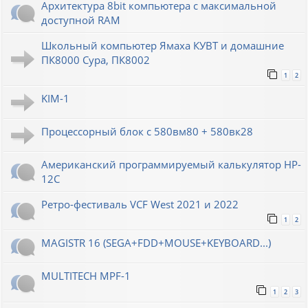
Архитектура 8bit компьютера с максимальной
доступной RAM
Школьный компьютер Ямаха КУВТ и домашние
ПК8000 Сура, ПК8002
1
2
KIM-1
Процессорный блок с 580вм80 + 580вк28
Американский программируемый калькулятор HP-
12C
Ретро-фестиваль VCF West 2021 и 2022
1
2
MAGISTR 16 (SEGA+FDD+MOUSE+KEYBOARD...)
MULTITECH MPF-1
1
2
3