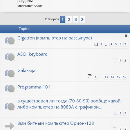
C
разделы
-
Moderator:
Shaos
S
O
V
2
3
1
Next
119 topics
I
E
Topics
T
Gigatron (компьютер на рассыпухе)
1
4
5
6
7
…
ASCII keyboard
1
2
Galaksija
1
13
14
15
16
…
Programma-101
а существовал ли тогда (70-80-90) вообще какой-
либо компьютер на 8080А с графикой...
1
2
8ми битный компьютер Орион-128
1
2