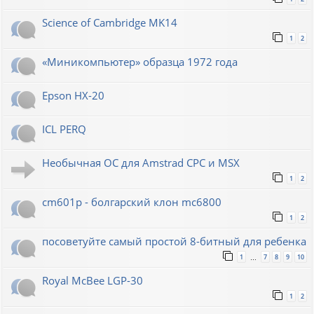
Science of Cambridge MK14
1
2
«Миникомпьютер» образца 1972 года
Epson HX-20
ICL PERQ
Необычная ОС для Amstrad CPC и MSX
1
2
cm601p - болгарский клон mc6800
1
2
посоветуйте самый простой 8-битный для ребенка
1
7
8
9
10
…
Royal McBee LGP-30
1
2