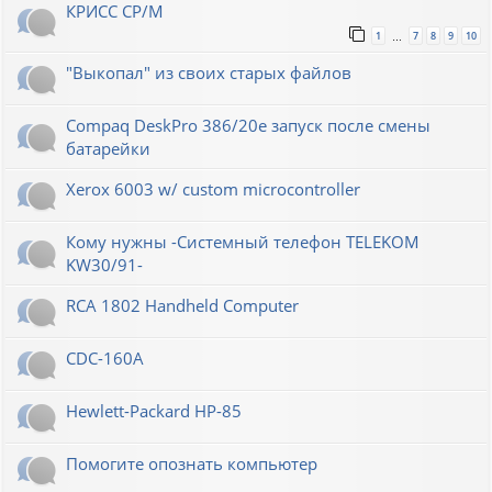
КРИСС CP/M
1
7
8
9
10
…
"Выкопал" из своих старых файлов
Compaq DeskPro 386/20e запуск после смены
батарейки
Xerox 6003 w/ custom microcontroller
Кому нужны -Системный телефон TELEKOM
KW30/91-
RCA 1802 Handheld Computer
CDC-160A
Hewlett-Packard НР-85
Помогите опознать компьютер