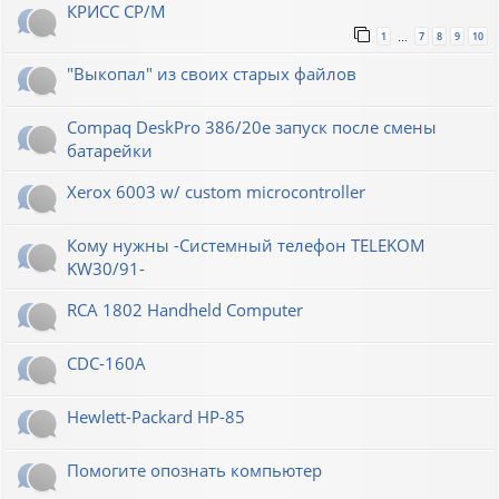
КРИСС CP/M
1
7
8
9
10
…
"Выкопал" из своих старых файлов
Compaq DeskPro 386/20e запуск после смены
батарейки
Xerox 6003 w/ custom microcontroller
Кому нужны -Системный телефон TELEKOM
KW30/91-
RCA 1802 Handheld Computer
CDC-160A
Hewlett-Packard НР-85
Помогите опознать компьютер