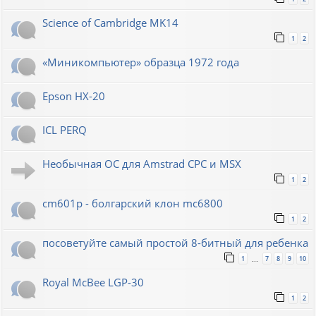
Science of Cambridge MK14
1
2
«Миникомпьютер» образца 1972 года
Epson HX-20
ICL PERQ
Необычная ОС для Amstrad CPC и MSX
1
2
cm601p - болгарский клон mc6800
1
2
посоветуйте самый простой 8-битный для ребенка
1
7
8
9
10
…
Royal McBee LGP-30
1
2