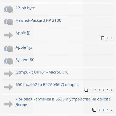
12-bit byte
Hewlett-Packard HP 2100
Apple ][
1
2
Apple 1js
System-80
Compukit UK101=MicroUK101
6502 ua6527p RP2A03(07) вопрос
1
2
3
4
5
6
Фоновая картинка в 6538 и устройства на основе
Денди
1
2
3
4