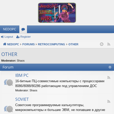
NEDOPC
Logout
Register
or
NEDOPC
u
FORUMS
RETROCOMPUTING
OTHER
F
e
m
OTHER
e
s
Moderator:
Shaos
d
Forum
IBM PC
F
16-битные ПЦ-совместимые компьютеры с процессорами
e
8086/8088/80286 работающие под управлением ДОС
e
d
Moderator:
Shaos
-
I
SOVIET
F
B
Советские программируемые калькуляторы,
e
M
микрокомпьютеры и большие ЭВМ, не попавшие в другие
e
P
d