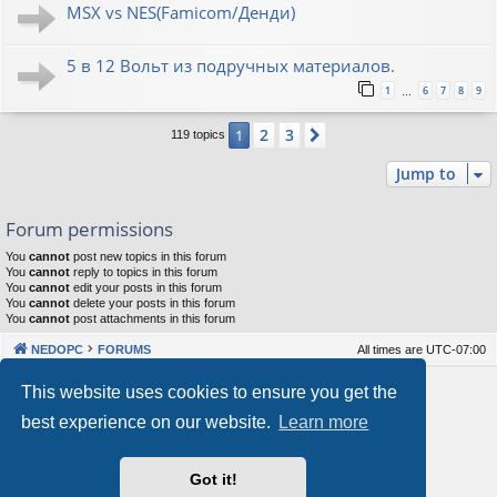
MSX vs NES(Famicom/Денди)
5 в 12 Вольт из подручных материалов.
1
6
7
8
9
…
2
3
1
Next
119 topics
Jump to
Forum permissions
You
cannot
post new topics in this forum
You
cannot
reply to topics in this forum
You
cannot
edit your posts in this forum
You
cannot
delete your posts in this forum
You
cannot
post attachments in this forum
NEDOPC
FORUMS
All times are
UTC-07:00
Powered by
phpBB
® Forum Software © phpBB Limited
This website uses cookies to ensure you get the
Style by
Arty
&
halilesen
best experience on our website.
Learn more
Our VPS Hosting By RimuHosting
Got it!
This server is located in London data center