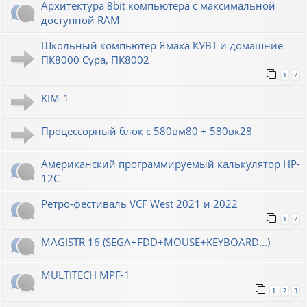
Архитектура 8bit компьютера с максимальной
доступной RAM
Школьный компьютер Ямаха КУВТ и домашние
ПК8000 Сура, ПК8002
1
2
KIM-1
Процессорный блок с 580вм80 + 580вк28
Американский программируемый калькулятор HP-
12C
Ретро-фестиваль VCF West 2021 и 2022
1
2
MAGISTR 16 (SEGA+FDD+MOUSE+KEYBOARD...)
MULTITECH MPF-1
1
2
3