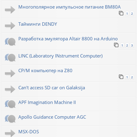
Многополярное импульсное питание ВМ80А
1
2
Тайминги DENDY
Разработка эмулятора Altair 8800 на Arduino
1
2
3
LINC (Laboratory INstrument Computer)
CP/M компьютер на Z80
1
2
Can't access SD car on Galaksija
APF Imagination Machine II
Apollo Guidance Computer AGC
MSX-DOS