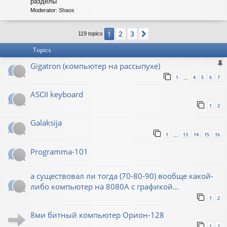
C
разделы
-
Moderator:
Shaos
S
O
V
2
3
1
Next
119 topics
I
E
Topics
T
Gigatron (компьютер на рассыпухе)
1
4
5
6
7
…
ASCII keyboard
1
2
Galaksija
1
13
14
15
16
…
Programma-101
а существовал ли тогда (70-80-90) вообще какой-
либо компьютер на 8080А с графикой...
1
2
8ми битный компьютер Орион-128
1
2