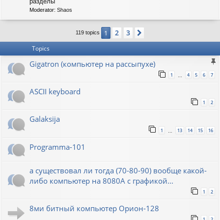
C
разделы
-
Moderator:
Shaos
S
O
V
2
3
1
Next
119 topics
I
E
Topics
T
Gigatron (компьютер на рассыпухе)
1
4
5
6
7
…
ASCII keyboard
1
2
Galaksija
1
13
14
15
16
…
Programma-101
а существовал ли тогда (70-80-90) вообще какой-
либо компьютер на 8080А с графикой...
1
2
8ми битный компьютер Орион-128
1
2