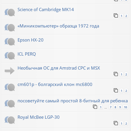
Science of Cambridge MK14
1
2
«Миникомпьютер» образца 1972 года
Epson HX-20
ICL PERQ
Необычная ОС для Amstrad CPC и MSX
1
2
cm601p - болгарский клон mc6800
1
2
посоветуйте самый простой 8-битный для ребенка
1
7
8
9
10
…
Royal McBee LGP-30
1
2