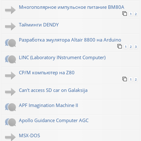
Многополярное импульсное питание ВМ80А
1
2
Тайминги DENDY
Разработка эмулятора Altair 8800 на Arduino
1
2
3
LINC (Laboratory INstrument Computer)
CP/M компьютер на Z80
1
2
Can't access SD car on Galaksija
APF Imagination Machine II
Apollo Guidance Computer AGC
MSX-DOS