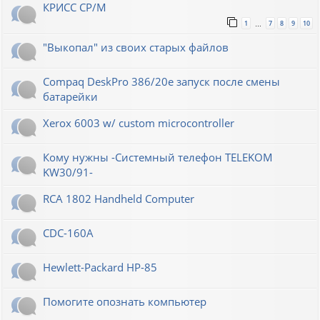
КРИСС CP/M
1
7
8
9
10
…
"Выкопал" из своих старых файлов
Compaq DeskPro 386/20e запуск после смены
батарейки
Xerox 6003 w/ custom microcontroller
Кому нужны -Системный телефон TELEKOM
KW30/91-
RCA 1802 Handheld Computer
CDC-160A
Hewlett-Packard НР-85
Помогите опознать компьютер