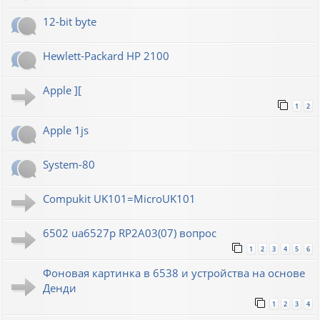
12-bit byte
Hewlett-Packard HP 2100
Apple ][
1
2
Apple 1js
System-80
Compukit UK101=MicroUK101
6502 ua6527p RP2A03(07) вопрос
1
2
3
4
5
6
Фоновая картинка в 6538 и устройства на основе
Денди
1
2
3
4