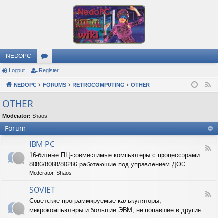
NEDOPC
Logout
Register
or
NEDOPC
u
FORUMS
RETROCOMPUTING
OTHER
F
e
m
OTHER
e
s
Moderator:
Shaos
d
Forum
IBM PC
F
16-битные ПЦ-совместимые компьютеры с процессорами
e
8086/8088/80286 работающие под управлением ДОС
e
d
Moderator:
Shaos
-
I
SOVIET
F
B
Советские программируемые калькуляторы,
e
M
микрокомпьютеры и большие ЭВМ, не попавшие в другие
e
P
d