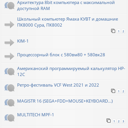
Архитектура 8bit компьютера с максимальной
доступной RAM
Школьный компьютер Ямаха КУВТ и домашние
ПК8000 Сура, ПК8002
1
2
KIM-1
Процессорный блок с 580вм80 + 580вк28
Американский программируемый калькулятор HP-
12C
Ретро-фестиваль VCF West 2021 и 2022
1
2
MAGISTR 16 (SEGA+FDD+MOUSE+KEYBOARD...)
MULTITECH MPF-1
1
2
3