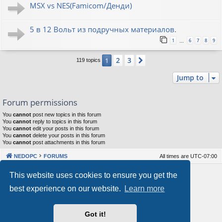
MSX vs NES(Famicom/Денди)
5 в 12 Вольт из подручных материалов.
1
6
7
8
9
…
2
3
1
Next
119 topics
Jump to
Forum permissions
You
cannot
post new topics in this forum
You
cannot
reply to topics in this forum
You
cannot
edit your posts in this forum
You
cannot
delete your posts in this forum
You
cannot
post attachments in this forum
NEDOPC
FORUMS
All times are
UTC-07:00
Powered by
phpBB
® Forum Software © phpBB Limited
This website uses cookies to ensure you get the
Style by
Arty
&
halilesen
best experience on our website.
Learn more
Our VPS Hosting By RimuHosting
Got it!
This server is located in London data center