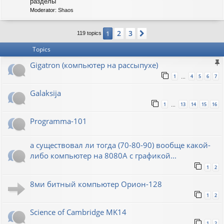
C
разделы
-
Moderator:
Shaos
S
O
V
2
3
1
Next
119 topics
I
E
Topics
T
Gigatron (компьютер на рассыпухе)
1
4
5
6
7
…
Galaksija
1
13
14
15
16
…
Programma-101
а существовал ли тогда (70-80-90) вообще какой-
либо компьютер на 8080А с графикой...
1
2
8ми битный компьютер Орион-128
1
2
Science of Cambridge MK14
1
2