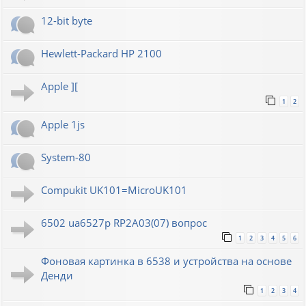
12-bit byte
Hewlett-Packard HP 2100
Apple ][
1
2
Apple 1js
System-80
Compukit UK101=MicroUK101
6502 ua6527p RP2A03(07) вопрос
1
2
3
4
5
6
Фоновая картинка в 6538 и устройства на основе
Денди
1
2
3
4