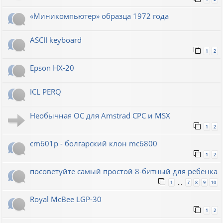
«Миникомпьютер» образца 1972 года
ASCII keyboard
1
2
Epson HX-20
ICL PERQ
Необычная ОС для Amstrad CPC и MSX
1
2
cm601p - болгарский клон mc6800
1
2
посоветуйте самый простой 8-битный для ребенка
1
7
8
9
10
…
Royal McBee LGP-30
1
2