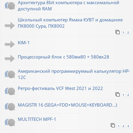
Архитектура 8bit компьютера с максимальной
доступной RAM
Школьный компьютер Ямаха КУВТ и домашние
ПК8000 Сура, ПК8002
1
2
KIM-1
Процессорный блок с 580вм80 + 580вк28
Американский программируемый калькулятор HP-
12C
Ретро-фестиваль VCF West 2021 и 2022
1
2
MAGISTR 16 (SEGA+FDD+MOUSE+KEYBOARD...)
MULTITECH MPF-1
1
2
3