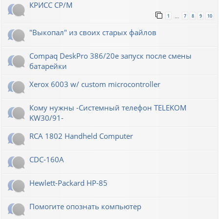
КРИСС CP/M
1
7
8
9
10
…
"Выкопал" из своих старых файлов
Compaq DeskPro 386/20e запуск после смены
батарейки
Xerox 6003 w/ custom microcontroller
Кому нужны -Системный телефон TELEKOM
KW30/91-
RCA 1802 Handheld Computer
CDC-160A
Hewlett-Packard НР-85
Помогите опознать компьютер