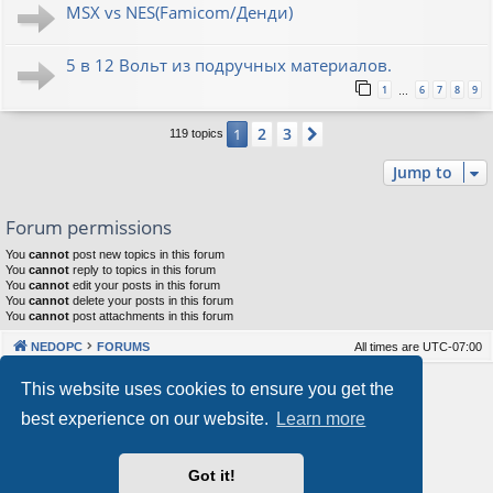
MSX vs NES(Famicom/Денди)
5 в 12 Вольт из подручных материалов.
1
6
7
8
9
…
2
3
1
Next
119 topics
Jump to
Forum permissions
You
cannot
post new topics in this forum
You
cannot
reply to topics in this forum
You
cannot
edit your posts in this forum
You
cannot
delete your posts in this forum
You
cannot
post attachments in this forum
NEDOPC
FORUMS
All times are
UTC-07:00
Powered by
phpBB
® Forum Software © phpBB Limited
This website uses cookies to ensure you get the
Style by
Arty
&
halilesen
best experience on our website.
Learn more
Our VPS Hosting By RimuHosting
Got it!
This server is located in London data center