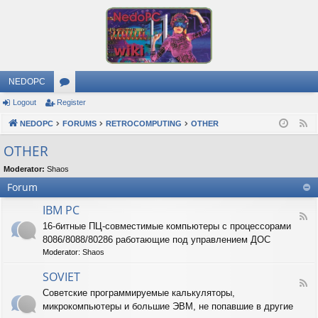
NEDOPC
Logout
Register
or
NEDOPC
u
FORUMS
RETROCOMPUTING
OTHER
F
e
m
OTHER
e
s
Moderator:
Shaos
d
Forum
IBM PC
F
16-битные ПЦ-совместимые компьютеры с процессорами
e
8086/8088/80286 работающие под управлением ДОС
e
d
Moderator:
Shaos
-
I
SOVIET
F
B
Советские программируемые калькуляторы,
e
M
микрокомпьютеры и большие ЭВМ, не попавшие в другие
e
P
d