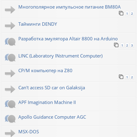
Многополярное импульсное питание ВМ80А
1
2
Тайминги DENDY
Разработка эмулятора Altair 8800 на Arduino
1
2
3
LINC (Laboratory INstrument Computer)
CP/M компьютер на Z80
1
2
Can't access SD car on Galaksija
APF Imagination Machine II
Apollo Guidance Computer AGC
MSX-DOS