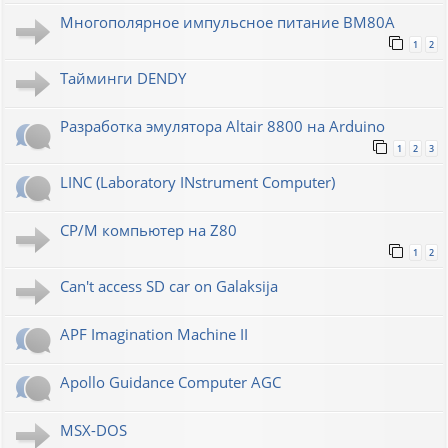
Многополярное импульсное питание ВМ80А
1
2
Тайминги DENDY
Разработка эмулятора Altair 8800 на Arduino
1
2
3
LINC (Laboratory INstrument Computer)
CP/M компьютер на Z80
1
2
Can't access SD car on Galaksija
APF Imagination Machine II
Apollo Guidance Computer AGC
MSX-DOS