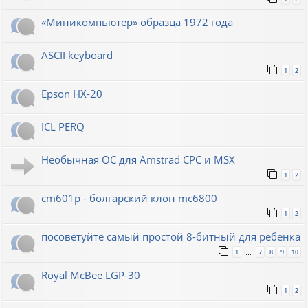
«Миникомпьютер» образца 1972 года
ASCII keyboard
1
2
Epson HX-20
ICL PERQ
Необычная ОС для Amstrad CPC и MSX
1
2
cm601p - болгарский клон mc6800
1
2
посоветуйте самый простой 8-битный для ребенка
1
7
8
9
10
…
Royal McBee LGP-30
1
2