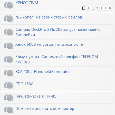
КРИСС CP/M
1
7
8
9
10
…
"Выкопал" из своих старых файлов
Compaq DeskPro 386/20e запуск после смены
батарейки
Xerox 6003 w/ custom microcontroller
Кому нужны -Системный телефон TELEKOM
KW30/91-
RCA 1802 Handheld Computer
CDC-160A
Hewlett-Packard НР-85
Помогите опознать компьютер