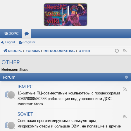
NEDOPC
Logout
Register
or
NEDOPC
u
FORUMS
RETROCOMPUTING
OTHER
F
e
m
OTHER
e
s
Moderator:
Shaos
d
Forum
IBM PC
F
16-битные ПЦ-совместимые компьютеры с процессорами
e
8086/8088/80286 работающие под управлением ДОС
e
d
Moderator:
Shaos
-
I
SOVIET
F
B
Советские программируемые калькуляторы,
e
M
микрокомпьютеры и большие ЭВМ, не попавшие в другие
e
P
d