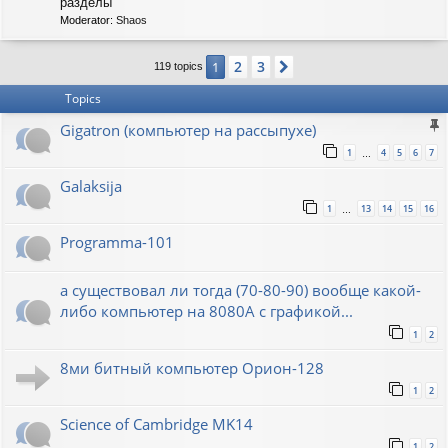
C
разделы
-
Moderator:
Shaos
S
O
V
2
3
1
Next
119 topics
I
E
Topics
T
Gigatron (компьютер на рассыпухе)
1
4
5
6
7
…
Galaksija
1
13
14
15
16
…
Programma-101
а существовал ли тогда (70-80-90) вообще какой-
либо компьютер на 8080А с графикой...
1
2
8ми битный компьютер Орион-128
1
2
Science of Cambridge MK14
1
2