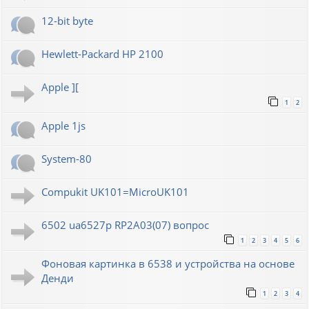
12-bit byte
Hewlett-Packard HP 2100
Apple ][
1
2
Apple 1js
System-80
Compukit UK101=MicroUK101
6502 ua6527p RP2A03(07) вопрос
1
2
3
4
5
6
Фоновая картинка в 6538 и устройства на основе
Денди
1
2
3
4