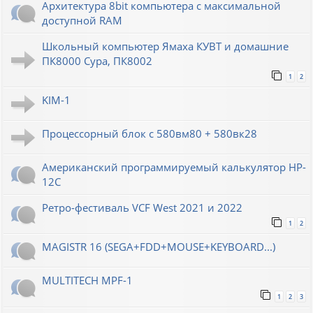
Архитектура 8bit компьютера с максимальной
доступной RAM
Школьный компьютер Ямаха КУВТ и домашние
ПК8000 Сура, ПК8002
1
2
KIM-1
Процессорный блок с 580вм80 + 580вк28
Американский программируемый калькулятор HP-
12C
Ретро-фестиваль VCF West 2021 и 2022
1
2
MAGISTR 16 (SEGA+FDD+MOUSE+KEYBOARD...)
MULTITECH MPF-1
1
2
3