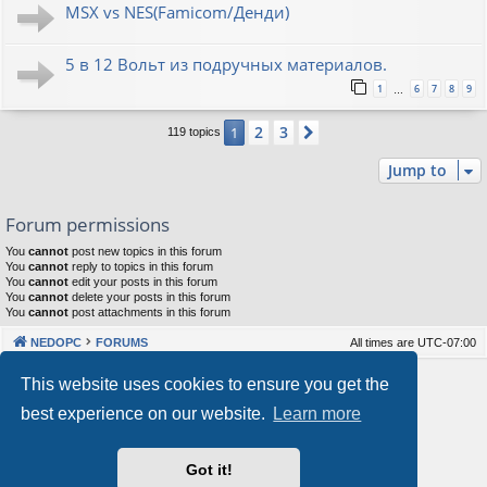
MSX vs NES(Famicom/Денди)
5 в 12 Вольт из подручных материалов.
1
6
7
8
9
…
2
3
1
Next
119 topics
Jump to
Forum permissions
You
cannot
post new topics in this forum
You
cannot
reply to topics in this forum
You
cannot
edit your posts in this forum
You
cannot
delete your posts in this forum
You
cannot
post attachments in this forum
NEDOPC
FORUMS
All times are
UTC-07:00
Powered by
phpBB
® Forum Software © phpBB Limited
This website uses cookies to ensure you get the
Style by
Arty
&
halilesen
best experience on our website.
Learn more
Our VPS Hosting By RimuHosting
Got it!
This server is located in London data center