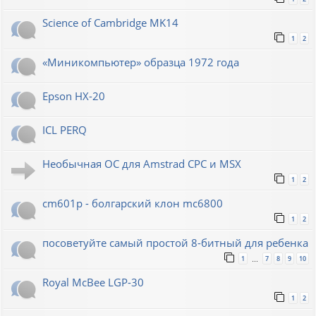
Science of Cambridge MK14
1
2
«Миникомпьютер» образца 1972 года
Epson HX-20
ICL PERQ
Необычная ОС для Amstrad CPC и MSX
1
2
cm601p - болгарский клон mc6800
1
2
посоветуйте самый простой 8-битный для ребенка
1
7
8
9
10
…
Royal McBee LGP-30
1
2