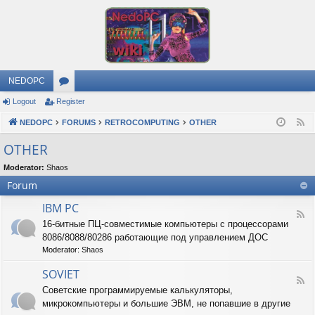
NEDOPC
Logout
Register
or
NEDOPC
u
FORUMS
RETROCOMPUTING
OTHER
F
e
m
OTHER
e
s
Moderator:
Shaos
d
Forum
IBM PC
F
16-битные ПЦ-совместимые компьютеры с процессорами
e
8086/8088/80286 работающие под управлением ДОС
e
d
Moderator:
Shaos
-
I
SOVIET
F
B
Советские программируемые калькуляторы,
e
M
микрокомпьютеры и большие ЭВМ, не попавшие в другие
e
P
d