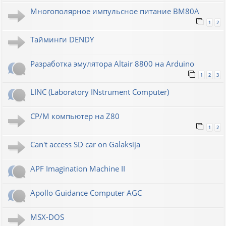
Многополярное импульсное питание ВМ80А
1
2
Тайминги DENDY
Разработка эмулятора Altair 8800 на Arduino
1
2
3
LINC (Laboratory INstrument Computer)
CP/M компьютер на Z80
1
2
Can't access SD car on Galaksija
APF Imagination Machine II
Apollo Guidance Computer AGC
MSX-DOS