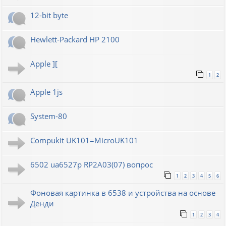
12-bit byte
Hewlett-Packard HP 2100
Apple ][
1
2
Apple 1js
System-80
Compukit UK101=MicroUK101
6502 ua6527p RP2A03(07) вопрос
1
2
3
4
5
6
Фоновая картинка в 6538 и устройства на основе
Денди
1
2
3
4