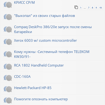
КРИСС CP/M
1
7
8
9
10
…
"Выкопал" из своих старых файлов
Compaq DeskPro 386/20e запуск после смены
батарейки
Xerox 6003 w/ custom microcontroller
Кому нужны -Системный телефон TELEKOM
KW30/91-
RCA 1802 Handheld Computer
CDC-160A
Hewlett-Packard НР-85
Помогите опознать компьютер