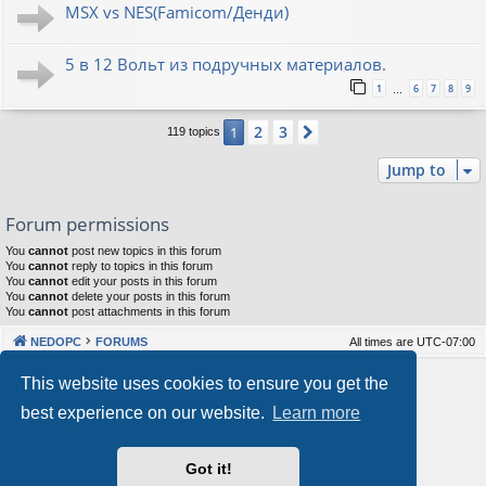
MSX vs NES(Famicom/Денди)
5 в 12 Вольт из подручных материалов.
1
6
7
8
9
…
2
3
1
Next
119 topics
Jump to
Forum permissions
You
cannot
post new topics in this forum
You
cannot
reply to topics in this forum
You
cannot
edit your posts in this forum
You
cannot
delete your posts in this forum
You
cannot
post attachments in this forum
NEDOPC
FORUMS
All times are
UTC-07:00
Powered by
phpBB
® Forum Software © phpBB Limited
This website uses cookies to ensure you get the
Style by
Arty
&
halilesen
best experience on our website.
Learn more
Our VPS Hosting By RimuHosting
Got it!
This server is located in London data center