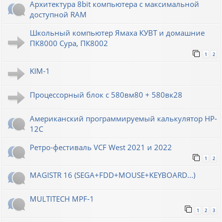
Архитектура 8bit компьютера с максимальной
доступной RAM
Школьный компьютер Ямаха КУВТ и домашние
ПК8000 Сура, ПК8002
1
2
KIM-1
Процессорный блок с 580вм80 + 580вк28
Американский программируемый калькулятор HP-
12C
Ретро-фестиваль VCF West 2021 и 2022
1
2
MAGISTR 16 (SEGA+FDD+MOUSE+KEYBOARD...)
MULTITECH MPF-1
1
2
3