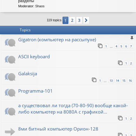
C
разделы
-
Moderator:
Shaos
S
O
V
2
3
1
Next
119 topics
I
E
Topics
T
Gigatron (компьютер на рассыпухе)
1
4
5
6
7
…
ASCII keyboard
1
2
Galaksija
1
13
14
15
16
…
Programma-101
а существовал ли тогда (70-80-90) вообще какой-
либо компьютер на 8080А с графикой...
1
2
8ми битный компьютер Орион-128
1
2