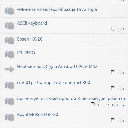
«Миникомпьютер» образца 1972 года
ASCII keyboard
1
2
Epson HX-20
ICL PERQ
Необычная ОС для Amstrad CPC и MSX
1
2
cm601p - болгарский клон mc6800
1
2
посоветуйте самый простой 8-битный для ребенка
1
7
8
9
10
…
Royal McBee LGP-30
1
2