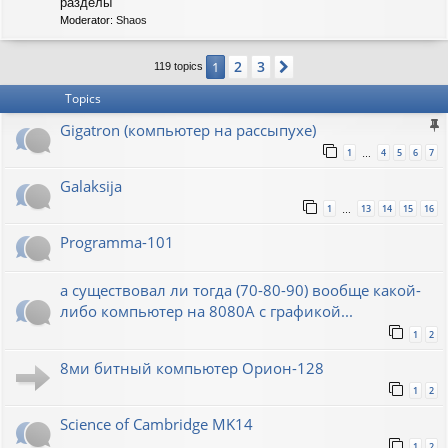
C
разделы
-
Moderator:
Shaos
S
O
V
2
3
1
Next
119 topics
I
E
Topics
T
Gigatron (компьютер на рассыпухе)
1
4
5
6
7
…
Galaksija
1
13
14
15
16
…
Programma-101
а существовал ли тогда (70-80-90) вообще какой-
либо компьютер на 8080А с графикой...
1
2
8ми битный компьютер Орион-128
1
2
Science of Cambridge MK14
1
2