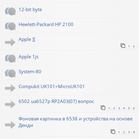
12-bit byte
Hewlett-Packard HP 2100
Apple ][
1
2
Apple 1js
System-80
Compukit UK101=MicroUK101
6502 ua6527p RP2A03(07) вопрос
1
2
3
4
5
6
Фоновая картинка в 6538 и устройства на основе
Денди
1
2
3
4