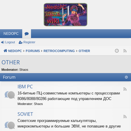
NEDOPC
Logout
Register
or
NEDOPC
u
FORUMS
RETROCOMPUTING
OTHER
F
e
m
OTHER
e
s
Moderator:
Shaos
d
Forum
IBM PC
F
16-битные ПЦ-совместимые компьютеры с процессорами
e
8086/8088/80286 работающие под управлением ДОС
e
d
Moderator:
Shaos
-
I
SOVIET
F
B
Советские программируемые калькуляторы,
e
M
микрокомпьютеры и большие ЭВМ, не попавшие в другие
e
P
d