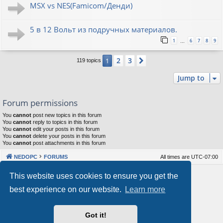
MSX vs NES(Famicom/Денди)
5 в 12 Вольт из подручных материалов.
1
6
7
8
9
…
2
3
1
Next
119 topics
Jump to
Forum permissions
You
cannot
post new topics in this forum
You
cannot
reply to topics in this forum
You
cannot
edit your posts in this forum
You
cannot
delete your posts in this forum
You
cannot
post attachments in this forum
NEDOPC
FORUMS
All times are
UTC-07:00
Powered by
phpBB
® Forum Software © phpBB Limited
This website uses cookies to ensure you get the
Style by
Arty
&
halilesen
best experience on our website.
Learn more
Our VPS Hosting By RimuHosting
Got it!
This server is located in London data center