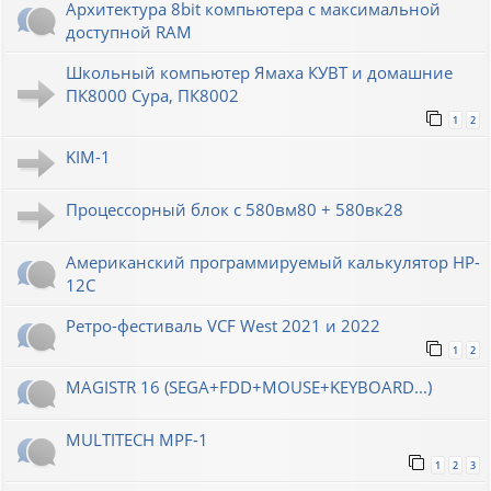
Архитектура 8bit компьютера с максимальной
доступной RAM
Школьный компьютер Ямаха КУВТ и домашние
ПК8000 Сура, ПК8002
1
2
KIM-1
Процессорный блок с 580вм80 + 580вк28
Американский программируемый калькулятор HP-
12C
Ретро-фестиваль VCF West 2021 и 2022
1
2
MAGISTR 16 (SEGA+FDD+MOUSE+KEYBOARD...)
MULTITECH MPF-1
1
2
3