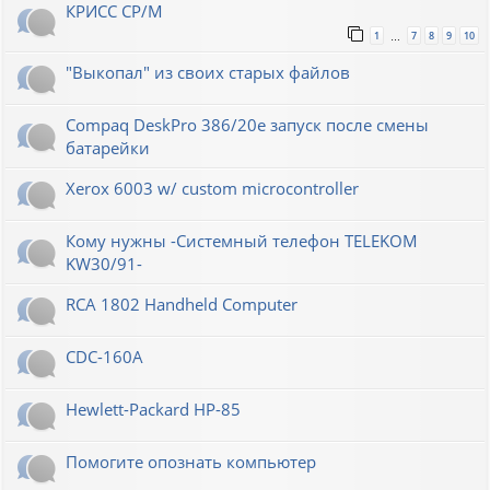
КРИСС CP/M
1
7
8
9
10
…
"Выкопал" из своих старых файлов
Compaq DeskPro 386/20e запуск после смены
батарейки
Xerox 6003 w/ custom microcontroller
Кому нужны -Системный телефон TELEKOM
KW30/91-
RCA 1802 Handheld Computer
CDC-160A
Hewlett-Packard НР-85
Помогите опознать компьютер