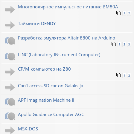
Многополярное импульсное питание ВМ80А
1
2
Тайминги DENDY
Разработка эмулятора Altair 8800 на Arduino
1
2
3
LINC (Laboratory INstrument Computer)
CP/M компьютер на Z80
1
2
Can't access SD car on Galaksija
APF Imagination Machine II
Apollo Guidance Computer AGC
MSX-DOS