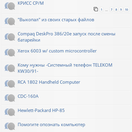
КРИСС CP/M
1
7
8
9
10
…
"Выкопал" из своих старых файлов
Compaq DeskPro 386/20e запуск после смены
батарейки
Xerox 6003 w/ custom microcontroller
Кому нужны -Системный телефон TELEKOM
KW30/91-
RCA 1802 Handheld Computer
CDC-160A
Hewlett-Packard НР-85
Помогите опознать компьютер