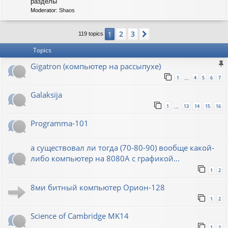
C
разделы
-
Moderator:
Shaos
S
O
V
2
3
1
Next
119 topics
I
E
Topics
T
Gigatron (компьютер на рассыпухе)
1
4
5
6
7
…
Galaksija
1
13
14
15
16
…
Programma-101
а существовал ли тогда (70-80-90) вообще какой-
либо компьютер на 8080А с графикой...
1
2
8ми битный компьютер Орион-128
1
2
Science of Cambridge MK14
1
2