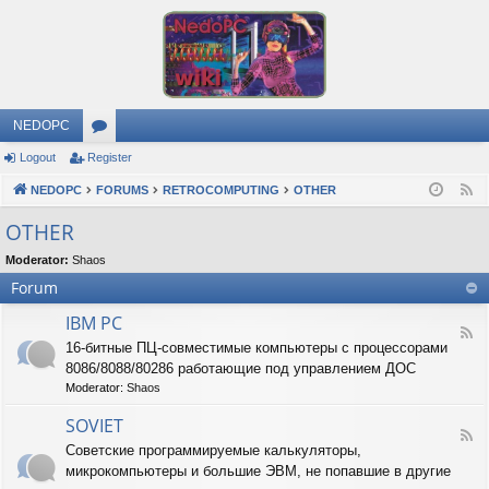
NEDOPC
Logout
Register
or
NEDOPC
u
FORUMS
RETROCOMPUTING
OTHER
F
e
m
OTHER
e
s
Moderator:
Shaos
d
Forum
IBM PC
F
16-битные ПЦ-совместимые компьютеры с процессорами
e
8086/8088/80286 работающие под управлением ДОС
e
d
Moderator:
Shaos
-
I
SOVIET
F
B
Советские программируемые калькуляторы,
e
M
микрокомпьютеры и большие ЭВМ, не попавшие в другие
e
P
d