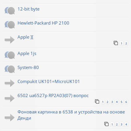
12-bit byte
Hewlett-Packard HP 2100
Apple ][
1
2
Apple 1js
System-80
Compukit UK101=MicroUK101
6502 ua6527p RP2A03(07) вопрос
1
2
3
4
5
6
Фоновая картинка в 6538 и устройства на основе
Денди
1
2
3
4