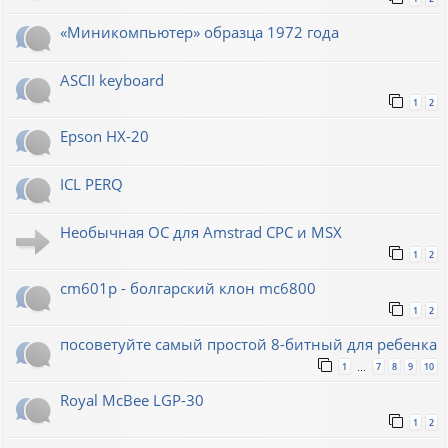
«Миникомпьютер» образца 1972 года
ASCII keyboard
1
2
Epson HX-20
ICL PERQ
Необычная ОС для Amstrad CPC и MSX
1
2
cm601p - болгарский клон mc6800
1
2
посоветуйте самый простой 8-битный для ребенка
1
7
8
9
10
…
Royal McBee LGP-30
1
2