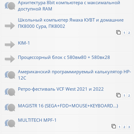
Архитектура 8bit компьютера с максимальной
доступной RAM
Школьный компьютер Ямаха КУВТ и домашние
ПК8000 Сура, ПК8002
1
2
KIM-1
Процессорный блок с 580вм80 + 580вк28
Американский программируемый калькулятор HP-
12C
Ретро-фестиваль VCF West 2021 и 2022
1
2
MAGISTR 16 (SEGA+FDD+MOUSE+KEYBOARD...)
MULTITECH MPF-1
1
2
3