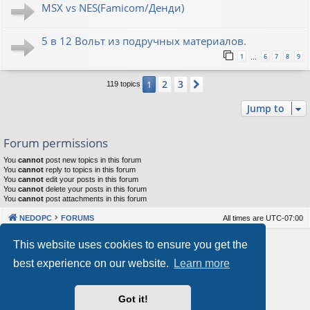
MSX vs NES(Famicom/Денди)
5 в 12 Вольт из подручных материалов.
1
6
7
8
9
…
2
3
1
Next
119 topics
Jump to
Forum permissions
You
cannot
post new topics in this forum
You
cannot
reply to topics in this forum
You
cannot
edit your posts in this forum
You
cannot
delete your posts in this forum
You
cannot
post attachments in this forum
NEDOPC
FORUMS
All times are
UTC-07:00
Powered by
phpBB
® Forum Software © phpBB Limited
This website uses cookies to ensure you get the
Style by
Arty
&
halilesen
best experience on our website.
Learn more
Our VPS Hosting By RimuHosting
Got it!
This server is located in London data center