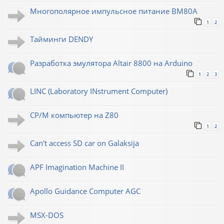
Многополярное импульсное питание ВМ80А
1
2
Тайминги DENDY
Разработка эмулятора Altair 8800 на Arduino
1
2
3
LINC (Laboratory INstrument Computer)
CP/M компьютер на Z80
1
2
Can't access SD car on Galaksija
APF Imagination Machine II
Apollo Guidance Computer AGC
MSX-DOS