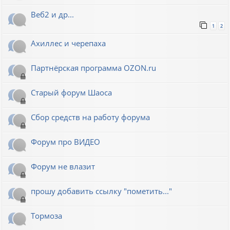
Веб2 и др...
1
2
Ахиллес и черепаха
Партнёрская программа OZON.ru
Старый форум Шаоса
Сбор средств на работу форума
Форум про ВИДЕО
Форум не влазит
прошу добавить ссылку "пометить..."
Тормоза