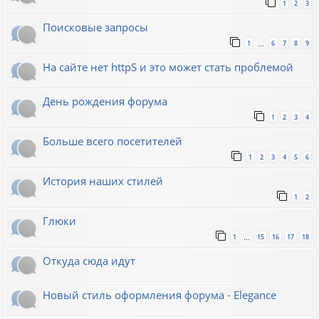
1
2
3
Поисковые запросы
1
6
7
8
9
…
На сайте нет httpS и это может стать проблемой
День рождения форума
1
2
3
4
Больше всего посетителей
1
2
3
4
5
6
История наших стилей
1
2
Глюки
1
15
16
17
18
…
Откуда сюда идут
Новый стиль оформления форума - Elegance