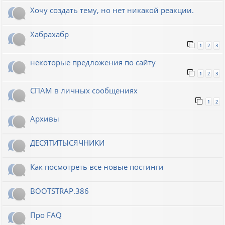
Хочу создать тему, но нет никакой реакции.
Хабрахабр
1
2
3
некоторые предложения по сайту
1
2
3
СПАМ в личных сообщениях
1
2
Архивы
ДЕСЯТИТЫСЯЧНИКИ
Как посмотреть все новые постинги
BOOTSTRAP.386
Про FAQ