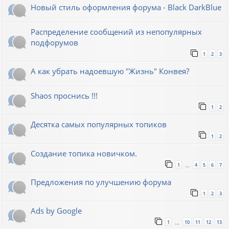
Новый стиль оформления форума - Black DarkBlue
Распределение сообщений из непопулярных
подфорумов
1
2
3
А как убрать надоевшую "Жизнь" Конвея?
Shaos проснись !!!
1
2
Десятка самых популярных топиков
1
2
Создание топика новичком.
1
4
5
6
7
…
Предложения по улучшению форума
1
2
3
Ads by Google
1
10
11
12
13
…