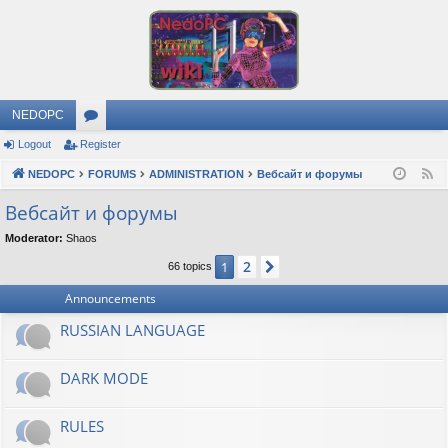
NEDOPC
Logout
Register
or
NEDOPC
u
FORUMS
ADMINISTRATION
Вебсайт и форумы
F
e
m
Вебсайт и форумы
e
s
Moderator:
Shaos
d
2
1
Next
66 topics
Announcements
RUSSIAN LANGUAGE
DARK MODE
RULES