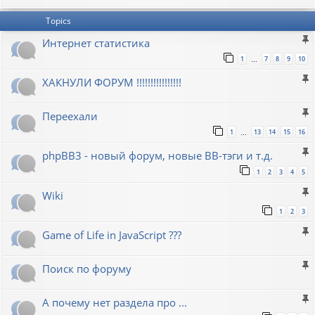
Topics
Интернет статистика
1
7
8
9
10
…
ХАКНУЛИ ФОРУМ !!!!!!!!!!!!!!!!
Переехали
1
13
14
15
16
…
phpBB3 - новый форум, новые BB-тэги и т.д.
1
2
3
4
5
Wiki
1
2
3
Game of Life in JavaScript ???
Поиск по форуму
А почему нет раздела про ...