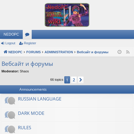
NEDOPC
Logout
Register
or
NEDOPC
u
FORUMS
ADMINISTRATION
Вебсайт и форумы
F
e
m
Вебсайт и форумы
e
s
Moderator:
Shaos
d
2
1
Next
66 topics
Announcements
RUSSIAN LANGUAGE
DARK MODE
RULES