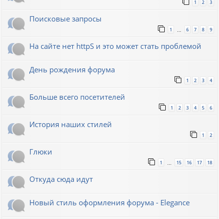
1
2
3
Поисковые запросы
1
6
7
8
9
…
На сайте нет httpS и это может стать проблемой
День рождения форума
1
2
3
4
Больше всего посетителей
1
2
3
4
5
6
История наших стилей
1
2
Глюки
1
15
16
17
18
…
Откуда сюда идут
Новый стиль оформления форума - Elegance