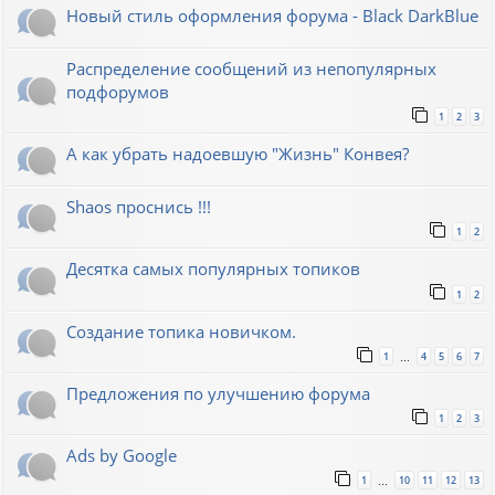
Новый стиль оформления форума - Black DarkBlue
Распределение сообщений из непопулярных
подфорумов
1
2
3
А как убрать надоевшую "Жизнь" Конвея?
Shaos проснись !!!
1
2
Десятка самых популярных топиков
1
2
Создание топика новичком.
1
4
5
6
7
…
Предложения по улучшению форума
1
2
3
Ads by Google
1
10
11
12
13
…