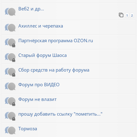
Веб2 и др...
1
2
Ахиллес и черепаха
Партнёрская программа OZON.ru
Старый форум Шаоса
Сбор средств на работу форума
Форум про ВИДЕО
Форум не влазит
прошу добавить ссылку "пометить..."
Тормоза