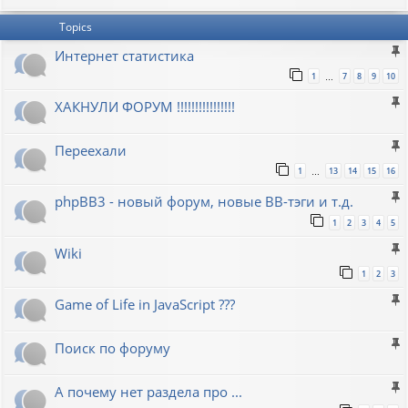
Topics
Интернет статистика
1
7
8
9
10
…
ХАКНУЛИ ФОРУМ !!!!!!!!!!!!!!!!
Переехали
1
13
14
15
16
…
phpBB3 - новый форум, новые BB-тэги и т.д.
1
2
3
4
5
Wiki
1
2
3
Game of Life in JavaScript ???
Поиск по форуму
А почему нет раздела про ...