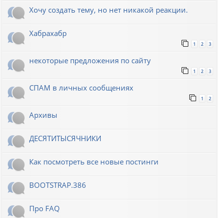
Хочу создать тему, но нет никакой реакции.
Хабрахабр
1
2
3
некоторые предложения по сайту
1
2
3
СПАМ в личных сообщениях
1
2
Архивы
ДЕСЯТИТЫСЯЧНИКИ
Как посмотреть все новые постинги
BOOTSTRAP.386
Про FAQ