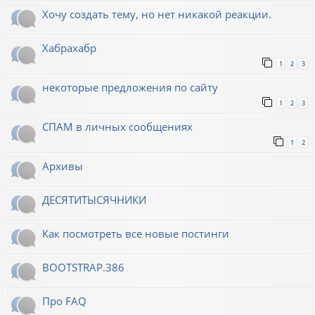
Хочу создать тему, но нет никакой реакции.
Хабрахабр
1
2
3
некоторые предложения по сайту
1
2
3
СПАМ в личных сообщениях
1
2
Архивы
ДЕСЯТИТЫСЯЧНИКИ
Как посмотреть все новые постинги
BOOTSTRAP.386
Про FAQ