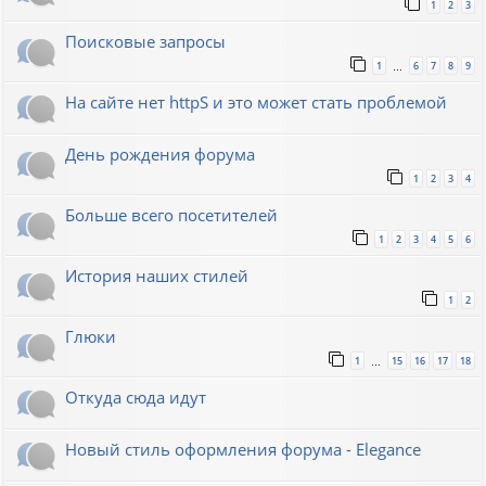
1
2
3
Поисковые запросы
1
6
7
8
9
…
На сайте нет httpS и это может стать проблемой
День рождения форума
1
2
3
4
Больше всего посетителей
1
2
3
4
5
6
История наших стилей
1
2
Глюки
1
15
16
17
18
…
Откуда сюда идут
Новый стиль оформления форума - Elegance