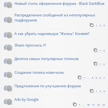
Новый стиль оформления форума - Black DarkBlue
Распределение сообщений из непопулярных
подфорумов
1
2
3
А как убрать надоевшую "Жизнь" Конвея?
Shaos проснись !!!
1
2
Десятка самых популярных топиков
1
2
Создание топика новичком.
1
4
5
6
7
…
Предложения по улучшению форума
1
2
3
Ads by Google
1
10
11
12
13
…