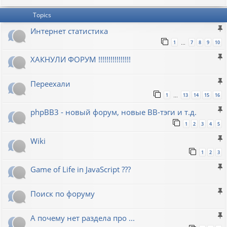
Topics
Интернет статистика
1
7
8
9
10
…
ХАКНУЛИ ФОРУМ !!!!!!!!!!!!!!!!
Переехали
1
13
14
15
16
…
phpBB3 - новый форум, новые BB-тэги и т.д.
1
2
3
4
5
Wiki
1
2
3
Game of Life in JavaScript ???
Поиск по форуму
А почему нет раздела про ...