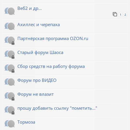
Веб2 и др...
1
2
Ахиллес и черепаха
Партнёрская программа OZON.ru
Старый форум Шаоса
Сбор средств на работу форума
Форум про ВИДЕО
Форум не влазит
прошу добавить ссылку "пометить..."
Тормоза