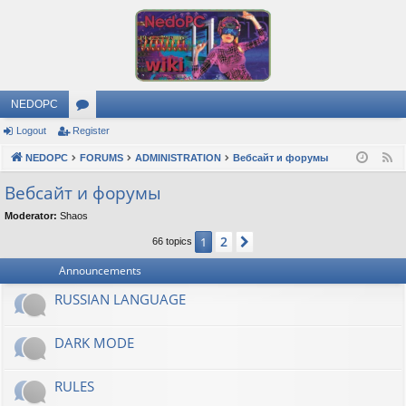
NEDOPC
Logout
Register
or
NEDOPC
u
FORUMS
ADMINISTRATION
Вебсайт и форумы
F
e
m
Вебсайт и форумы
e
s
Moderator:
Shaos
d
2
1
Next
66 topics
Announcements
RUSSIAN LANGUAGE
DARK MODE
RULES