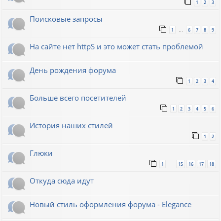
1
2
3
Поисковые запросы
1
6
7
8
9
…
На сайте нет httpS и это может стать проблемой
День рождения форума
1
2
3
4
Больше всего посетителей
1
2
3
4
5
6
История наших стилей
1
2
Глюки
1
15
16
17
18
…
Откуда сюда идут
Новый стиль оформления форума - Elegance