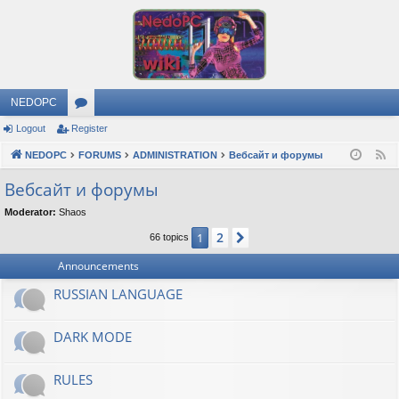
NEDOPC
Logout
Register
or
NEDOPC
u
FORUMS
ADMINISTRATION
Вебсайт и форумы
F
e
m
Вебсайт и форумы
e
s
Moderator:
Shaos
d
2
1
Next
66 topics
Announcements
RUSSIAN LANGUAGE
DARK MODE
RULES