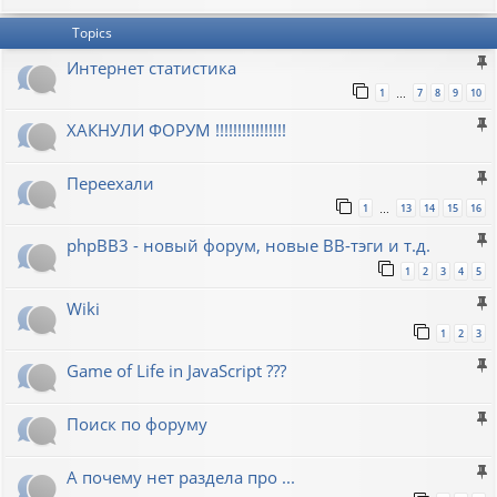
Topics
Интернет статистика
1
7
8
9
10
…
ХАКНУЛИ ФОРУМ !!!!!!!!!!!!!!!!
Переехали
1
13
14
15
16
…
phpBB3 - новый форум, новые BB-тэги и т.д.
1
2
3
4
5
Wiki
1
2
3
Game of Life in JavaScript ???
Поиск по форуму
А почему нет раздела про ...