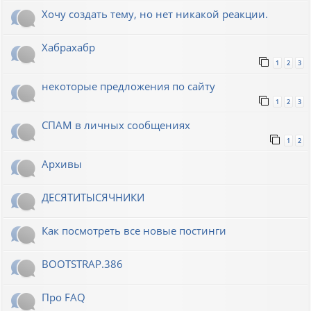
Хочу создать тему, но нет никакой реакции.
Хабрахабр
1
2
3
некоторые предложения по сайту
1
2
3
СПАМ в личных сообщениях
1
2
Архивы
ДЕСЯТИТЫСЯЧНИКИ
Как посмотреть все новые постинги
BOOTSTRAP.386
Про FAQ