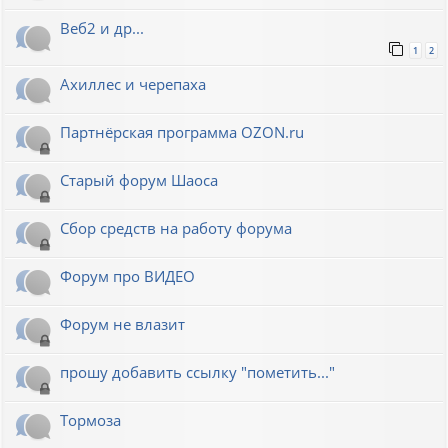
Веб2 и др...
1
2
Ахиллес и черепаха
Партнёрская программа OZON.ru
Старый форум Шаоса
Сбор средств на работу форума
Форум про ВИДЕО
Форум не влазит
прошу добавить ссылку "пометить..."
Тормоза