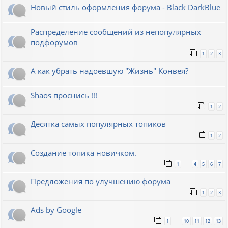
Новый стиль оформления форума - Black DarkBlue
Распределение сообщений из непопулярных
подфорумов
1
2
3
А как убрать надоевшую "Жизнь" Конвея?
Shaos проснись !!!
1
2
Десятка самых популярных топиков
1
2
Создание топика новичком.
1
4
5
6
7
…
Предложения по улучшению форума
1
2
3
Ads by Google
1
10
11
12
13
…