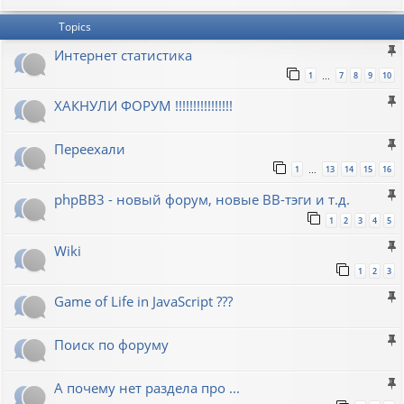
Topics
Интернет статистика
1
7
8
9
10
…
ХАКНУЛИ ФОРУМ !!!!!!!!!!!!!!!!
Переехали
1
13
14
15
16
…
phpBB3 - новый форум, новые BB-тэги и т.д.
1
2
3
4
5
Wiki
1
2
3
Game of Life in JavaScript ???
Поиск по форуму
А почему нет раздела про ...