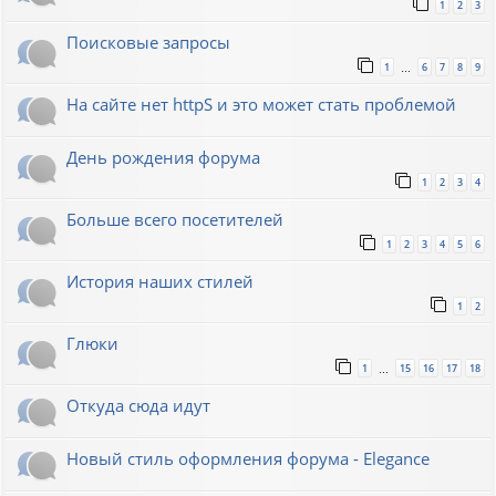
1
2
3
Поисковые запросы
1
6
7
8
9
…
На сайте нет httpS и это может стать проблемой
День рождения форума
1
2
3
4
Больше всего посетителей
1
2
3
4
5
6
История наших стилей
1
2
Глюки
1
15
16
17
18
…
Откуда сюда идут
Новый стиль оформления форума - Elegance