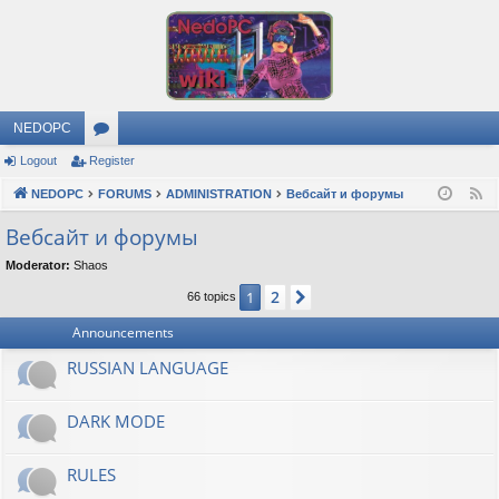
NEDOPC
Logout
Register
or
NEDOPC
u
FORUMS
ADMINISTRATION
Вебсайт и форумы
F
e
m
Вебсайт и форумы
e
s
Moderator:
Shaos
d
2
1
Next
66 topics
Announcements
RUSSIAN LANGUAGE
DARK MODE
RULES