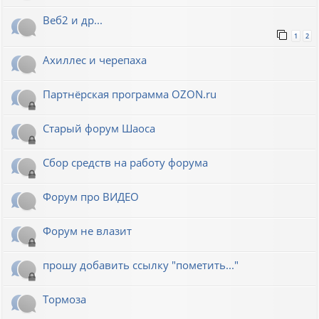
Веб2 и др...
1
2
Ахиллес и черепаха
Партнёрская программа OZON.ru
Старый форум Шаоса
Сбор средств на работу форума
Форум про ВИДЕО
Форум не влазит
прошу добавить ссылку "пометить..."
Тормоза