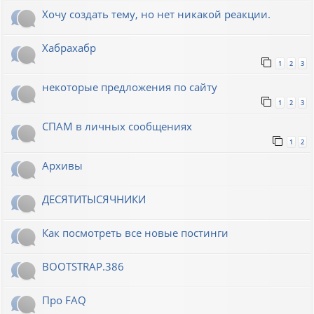
Хочу создать тему, но нет никакой реакции.
Хабрахабр
1
2
3
некоторые предложения по сайту
1
2
3
СПАМ в личных сообщениях
1
2
Архивы
ДЕСЯТИТЫСЯЧНИКИ
Как посмотреть все новые постинги
BOOTSTRAP.386
Про FAQ