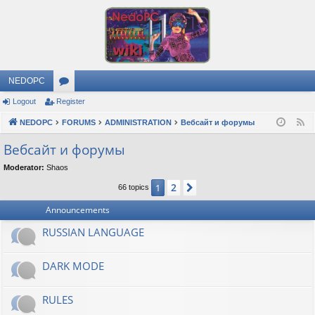
NEDOPC
Logout
Register
or
NEDOPC
u
FORUMS
ADMINISTRATION
Вебсайт и форумы
F
e
m
Вебсайт и форумы
e
s
Moderator:
Shaos
d
2
1
Next
66 topics
Announcements
RUSSIAN LANGUAGE
DARK MODE
RULES