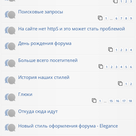
1
2
3
Поисковые запросы
1
6
7
8
9
…
На сайте нет httpS и это может стать проблемой
День рождения форума
1
2
3
4
Больше всего посетителей
1
2
3
4
5
6
История наших стилей
1
2
Глюки
1
15
16
17
18
…
Откуда сюда идут
Новый стиль оформления форума - Elegance