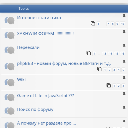
Topics
Интернет статистика
1
7
8
9
10
…
ХАКНУЛИ ФОРУМ !!!!!!!!!!!!!!!!
Переехали
1
13
14
15
16
…
phpBB3 - новый форум, новые BB-тэги и т.д.
1
2
3
4
5
Wiki
1
2
3
Game of Life in JavaScript ???
Поиск по форуму
А почему нет раздела про ...