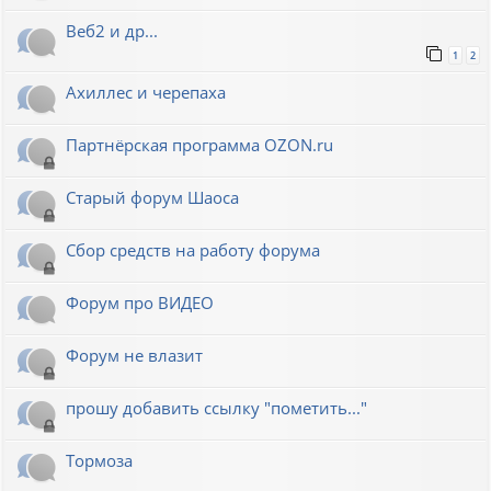
Веб2 и др...
1
2
Ахиллес и черепаха
Партнёрская программа OZON.ru
Старый форум Шаоса
Сбор средств на работу форума
Форум про ВИДЕО
Форум не влазит
прошу добавить ссылку "пометить..."
Тормоза