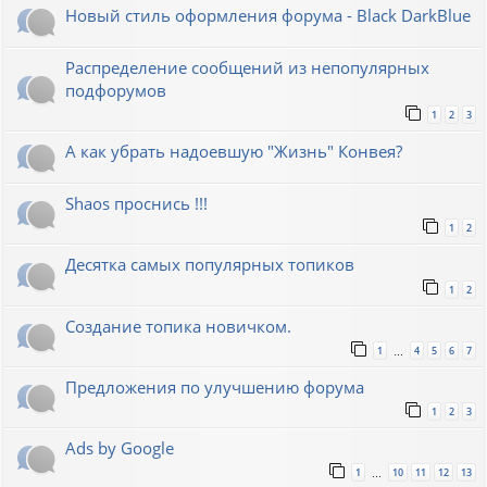
Новый стиль оформления форума - Black DarkBlue
Распределение сообщений из непопулярных
подфорумов
1
2
3
А как убрать надоевшую "Жизнь" Конвея?
Shaos проснись !!!
1
2
Десятка самых популярных топиков
1
2
Создание топика новичком.
1
4
5
6
7
…
Предложения по улучшению форума
1
2
3
Ads by Google
1
10
11
12
13
…