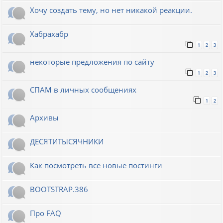
Хочу создать тему, но нет никакой реакции.
Хабрахабр
1
2
3
некоторые предложения по сайту
1
2
3
СПАМ в личных сообщениях
1
2
Архивы
ДЕСЯТИТЫСЯЧНИКИ
Как посмотреть все новые постинги
BOOTSTRAP.386
Про FAQ