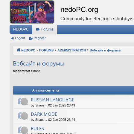
nedoPC.org
Community for electronics hobbyist
NEDOPC
Forums
Logout
Register
NEDOPC
FORUMS
ADMINISTRATION
Вебсайт и форумы
Вебсайт и форумы
Moderator:
Shaos
Announcements
RUSSIAN LANGUAGE
by
Shaos
»
02 Jan 2025 23:49
DARK MODE
by
Shaos
»
02 Jan 2025 23:44
RULES