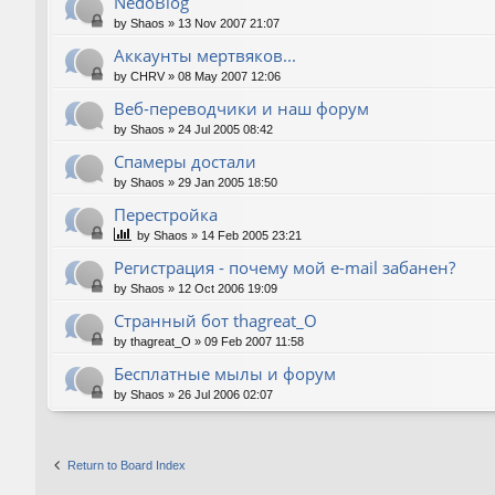
NedoBlog
by
Shaos
»
13 Nov 2007 21:07
Аккаунты мертвяков...
by
CHRV
»
08 May 2007 12:06
Веб-переводчики и наш форум
by
Shaos
»
24 Jul 2005 08:42
Спамеры достали
by
Shaos
»
29 Jan 2005 18:50
Перестройка
by
Shaos
»
14 Feb 2005 23:21
Регистрация - почему мой e-mail забанен?
by
Shaos
»
12 Oct 2006 19:09
Странный бот thagreat_O
by
thagreat_O
»
09 Feb 2007 11:58
Бесплатные мылы и форум
by
Shaos
»
26 Jul 2006 02:07
Return to Board Index