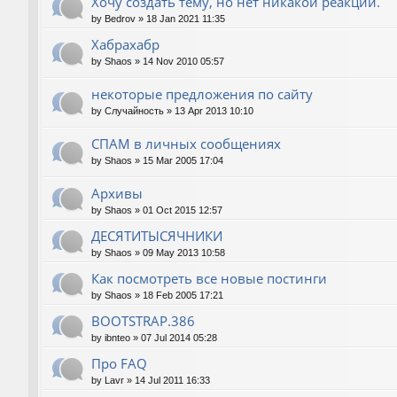
Хочу создать тему, но нет никакой реакции.
by
Bedrov
»
18 Jan 2021 11:35
Хабрахабр
by
Shaos
»
14 Nov 2010 05:57
некоторые предложения по сайту
by
Случайность
»
13 Apr 2013 10:10
СПАМ в личных сообщениях
by
Shaos
»
15 Mar 2005 17:04
Архивы
by
Shaos
»
01 Oct 2015 12:57
ДЕСЯТИТЫСЯЧНИКИ
by
Shaos
»
09 May 2013 10:58
Как посмотреть все новые постинги
by
Shaos
»
18 Feb 2005 17:21
BOOTSTRAP.386
by
ibnteo
»
07 Jul 2014 05:28
Про FAQ
by
Lavr
»
14 Jul 2011 16:33