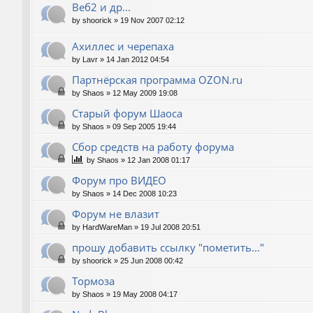
Веб2 и др...
by
shoorick
»
19 Nov 2007 02:12
Ахиллес и черепаха
by
Lavr
»
14 Jan 2012 04:54
Партнёрская программа OZON.ru
by
Shaos
»
12 May 2009 19:08
Старый форум Шаоса
by
Shaos
»
09 Sep 2005 19:44
Сбор средств на работу форума
by
Shaos
»
12 Jan 2008 01:17
Форум про ВИДЕО
by
Shaos
»
14 Dec 2008 10:23
Форум не влазит
by
HardWareMan
»
19 Jul 2008 20:51
прошу добавить ссылку "пометить..."
by
shoorick
»
25 Jun 2008 00:42
Тормоза
by
Shaos
»
19 May 2008 04:17