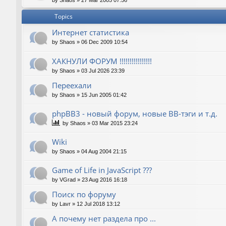
by
Shaos
»
27 Mar 2005 07:56
Topics
Интернет статистика
by
Shaos
»
06 Dec 2009 10:54
ХАКНУЛИ ФОРУМ !!!!!!!!!!!!!!!!
by
Shaos
»
03 Jul 2026 23:39
Переехали
by
Shaos
»
15 Jun 2005 01:42
phpBB3 - новый форум, новые BB-тэги и т.д.
by
Shaos
»
03 Mar 2015 23:24
Wiki
by
Shaos
»
04 Aug 2004 21:15
Game of Life in JavaScript ???
by
VGrad
»
23 Aug 2016 16:18
Поиск по форуму
by
Lavr
»
12 Jul 2018 13:12
А почему нет раздела про ...