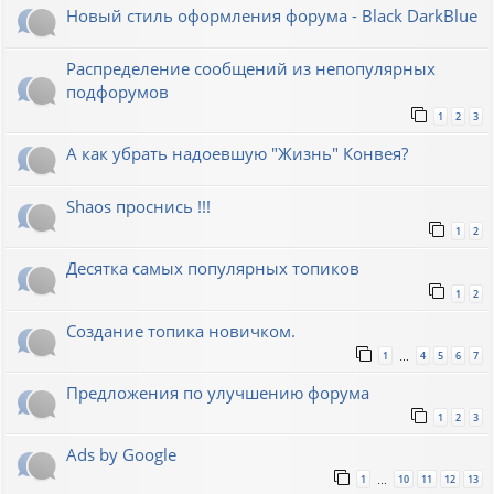
Новый стиль оформления форума - Black DarkBlue
Распределение сообщений из непопулярных
подфорумов
1
2
3
А как убрать надоевшую "Жизнь" Конвея?
Shaos проснись !!!
1
2
Десятка самых популярных топиков
1
2
Создание топика новичком.
1
4
5
6
7
…
Предложения по улучшению форума
1
2
3
Ads by Google
1
10
11
12
13
…