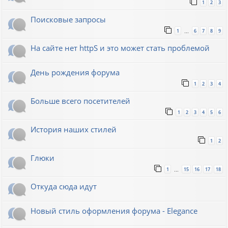
1
2
3
Поисковые запросы
1
6
7
8
9
…
На сайте нет httpS и это может стать проблемой
День рождения форума
1
2
3
4
Больше всего посетителей
1
2
3
4
5
6
История наших стилей
1
2
Глюки
1
15
16
17
18
…
Откуда сюда идут
Новый стиль оформления форума - Elegance