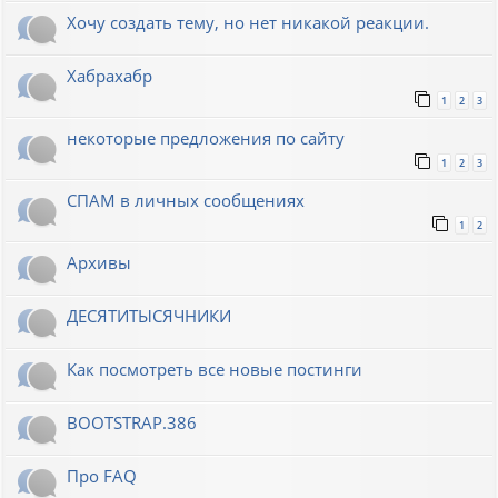
Хочу создать тему, но нет никакой реакции.
Хабрахабр
1
2
3
некоторые предложения по сайту
1
2
3
СПАМ в личных сообщениях
1
2
Архивы
ДЕСЯТИТЫСЯЧНИКИ
Как посмотреть все новые постинги
BOOTSTRAP.386
Про FAQ