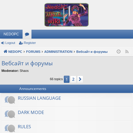
NEDOPC
Logout
Register
or
NEDOPC
u
FORUMS
ADMINISTRATION
Вебсайт и форумы
F
e
m
Вебсайт и форумы
e
s
Moderator:
Shaos
d
2
1
Next
66 topics
Announcements
RUSSIAN LANGUAGE
DARK MODE
RULES