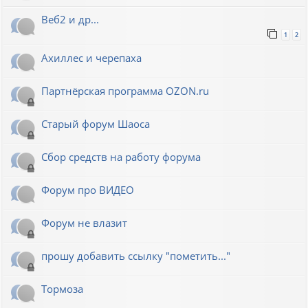
Веб2 и др...
1
2
Ахиллес и черепаха
Партнёрская программа OZON.ru
Старый форум Шаоса
Сбор средств на работу форума
Форум про ВИДЕО
Форум не влазит
прошу добавить ссылку "пометить..."
Тормоза