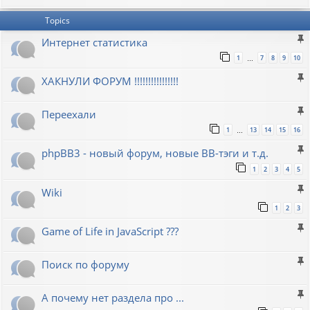
Topics
Интернет статистика
1
7
8
9
10
…
ХАКНУЛИ ФОРУМ !!!!!!!!!!!!!!!!
Переехали
1
13
14
15
16
…
phpBB3 - новый форум, новые BB-тэги и т.д.
1
2
3
4
5
Wiki
1
2
3
Game of Life in JavaScript ???
Поиск по форуму
А почему нет раздела про ...