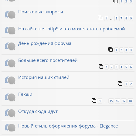
1
2
3
Поисковые запросы
1
6
7
8
9
…
На сайте нет httpS и это может стать проблемой
День рождения форума
1
2
3
4
Больше всего посетителей
1
2
3
4
5
6
История наших стилей
1
2
Глюки
1
15
16
17
18
…
Откуда сюда идут
Новый стиль оформления форума - Elegance