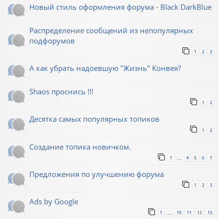
Новый стиль оформления форума - Black DarkBlue
Распределение сообщений из непопулярных
подфорумов
1
2
3
А как убрать надоевшую "Жизнь" Конвея?
Shaos проснись !!!
1
2
Десятка самых популярных топиков
1
2
Создание топика новичком.
1
4
5
6
7
…
Предложения по улучшению форума
1
2
3
Ads by Google
1
10
11
12
13
…