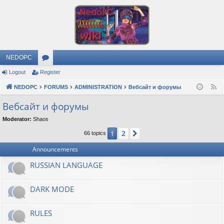
NEDOPC
Logout
Register
or
NEDOPC
u
FORUMS
ADMINISTRATION
Вебсайт и форумы
F
e
m
Вебсайт и форумы
e
s
Moderator:
Shaos
d
2
1
Next
66 topics
Announcements
RUSSIAN LANGUAGE
DARK MODE
RULES