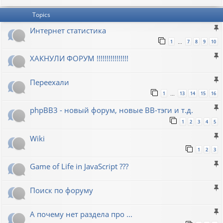
Topics
Интернет статистика
1
7
8
9
10
…
ХАКНУЛИ ФОРУМ !!!!!!!!!!!!!!!!
Переехали
1
13
14
15
16
…
phpBB3 - новый форум, новые BB-тэги и т.д.
1
2
3
4
5
Wiki
1
2
3
Game of Life in JavaScript ???
Поиск по форуму
А почему нет раздела про ...