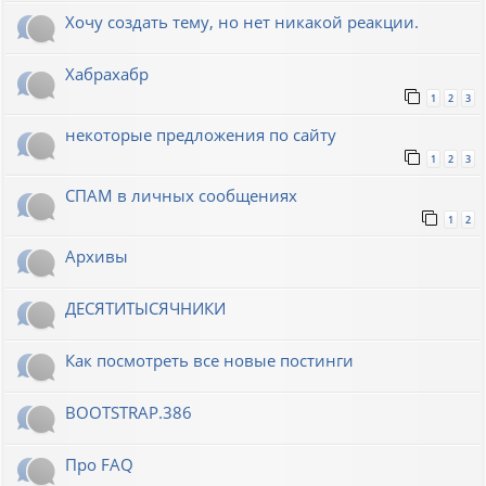
Хочу создать тему, но нет никакой реакции.
Хабрахабр
1
2
3
некоторые предложения по сайту
1
2
3
СПАМ в личных сообщениях
1
2
Архивы
ДЕСЯТИТЫСЯЧНИКИ
Как посмотреть все новые постинги
BOOTSTRAP.386
Про FAQ