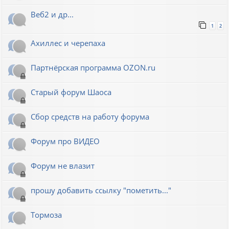
Веб2 и др...
1
2
Ахиллес и черепаха
Партнёрская программа OZON.ru
Старый форум Шаоса
Сбор средств на работу форума
Форум про ВИДЕО
Форум не влазит
прошу добавить ссылку "пометить..."
Тормоза