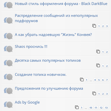
Новый стиль оформления форума - Black DarkBlue
Распределение сообщений из непопулярных
подфорумов
1
2
3
А как убрать надоевшую "Жизнь" Конвея?
Shaos проснись !!!
1
2
Десятка самых популярных топиков
1
2
Создание топика новичком.
1
4
5
6
7
…
Предложения по улучшению форума
1
2
3
Ads by Google
1
10
11
12
13
…