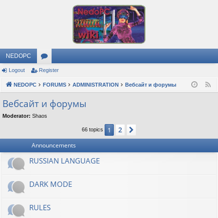
NEDOPC
Logout
Register
or
NEDOPC
u
FORUMS
ADMINISTRATION
Вебсайт и форумы
F
e
m
Вебсайт и форумы
e
s
Moderator:
Shaos
d
2
1
Next
66 topics
Announcements
RUSSIAN LANGUAGE
DARK MODE
RULES