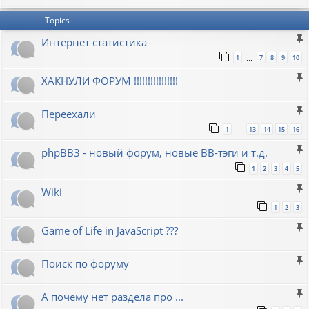
Topics
Интернет статистика
1
7
8
9
10
…
ХАКНУЛИ ФОРУМ !!!!!!!!!!!!!!!!
Переехали
1
13
14
15
16
…
phpBB3 - новый форум, новые BB-тэги и т.д.
1
2
3
4
5
Wiki
1
2
3
Game of Life in JavaScript ???
Поиск по форуму
А почему нет раздела про ...