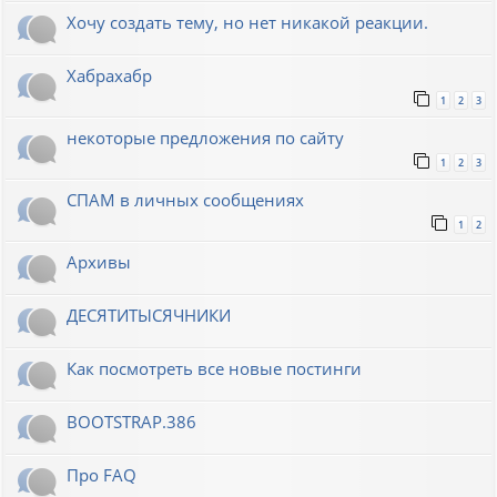
Хочу создать тему, но нет никакой реакции.
Хабрахабр
1
2
3
некоторые предложения по сайту
1
2
3
СПАМ в личных сообщениях
1
2
Архивы
ДЕСЯТИТЫСЯЧНИКИ
Как посмотреть все новые постинги
BOOTSTRAP.386
Про FAQ