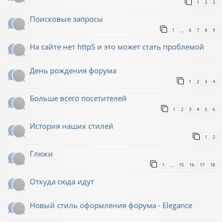
1
2
3
Поисковые запросы
1
6
7
8
9
…
На сайте нет httpS и это может стать проблемой
День рождения форума
1
2
3
4
Больше всего посетителей
1
2
3
4
5
6
История наших стилей
1
2
Глюки
1
15
16
17
18
…
Откуда сюда идут
Новый стиль оформления форума - Elegance