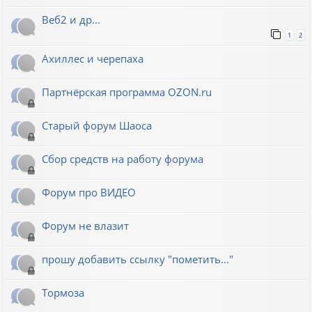
Веб2 и др...
1
2
Ахиллес и черепаха
Партнёрская программа OZON.ru
Старый форум Шаоса
Сбор средств на работу форума
Форум про ВИДЕО
Форум не влазит
прошу добавить ссылку "пометить..."
Тормоза