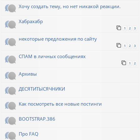
Хочу создать тему, но нет никакой реакции.
Хабрахабр
1
2
3
некоторые предложения по сайту
1
2
3
СПАМ в личных сообщениях
1
2
Архивы
ДЕСЯТИТЫСЯЧНИКИ
Как посмотреть все новые постинги
BOOTSTRAP.386
Про FAQ