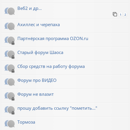
Веб2 и др...
1
2
Ахиллес и черепаха
Партнёрская программа OZON.ru
Старый форум Шаоса
Сбор средств на работу форума
Форум про ВИДЕО
Форум не влазит
прошу добавить ссылку "пометить..."
Тормоза