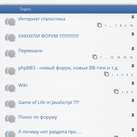
Topics
Интернет статистика
1
7
8
9
10
…
ХАКНУЛИ ФОРУМ !!!!!!!!!!!!!!!!
Переехали
1
13
14
15
16
…
phpBB3 - новый форум, новые BB-тэги и т.д.
1
2
3
4
5
Wiki
1
2
3
Game of Life in JavaScript ???
Поиск по форуму
А почему нет раздела про ...