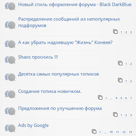
Новый стиль оформления форума - Black DarkBlue
Распределение сообщений из непопулярных
подфорумов
1
2
3
А как убрать надоевшую "Жизнь" Конвея?
Shaos проснись !!!
1
2
Десятка самых популярных топиков
1
2
Создание топика новичком.
1
4
5
6
7
…
Предложения по улучшению форума
1
2
3
Ads by Google
1
10
11
12
13
…