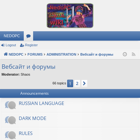
NEDOPC
Logout
Register
or
NEDOPC
u
FORUMS
ADMINISTRATION
Вебсайт и форумы
F
e
m
Вебсайт и форумы
e
s
Moderator:
Shaos
d
2
1
Next
66 topics
Announcements
RUSSIAN LANGUAGE
DARK MODE
RULES