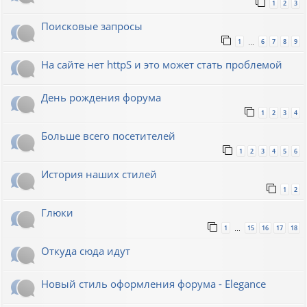
1
2
3
Поисковые запросы
1
6
7
8
9
…
На сайте нет httpS и это может стать проблемой
День рождения форума
1
2
3
4
Больше всего посетителей
1
2
3
4
5
6
История наших стилей
1
2
Глюки
1
15
16
17
18
…
Откуда сюда идут
Новый стиль оформления форума - Elegance