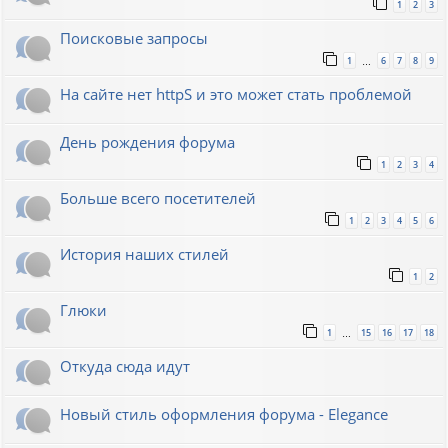
1
2
3
Поисковые запросы
1
6
7
8
9
…
На сайте нет httpS и это может стать проблемой
День рождения форума
1
2
3
4
Больше всего посетителей
1
2
3
4
5
6
История наших стилей
1
2
Глюки
1
15
16
17
18
…
Откуда сюда идут
Новый стиль оформления форума - Elegance