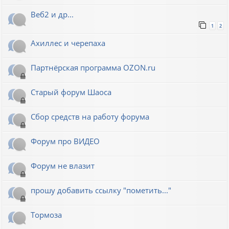
Веб2 и др...
1
2
Ахиллес и черепаха
Партнёрская программа OZON.ru
Старый форум Шаоса
Сбор средств на работу форума
Форум про ВИДЕО
Форум не влазит
прошу добавить ссылку "пометить..."
Тормоза