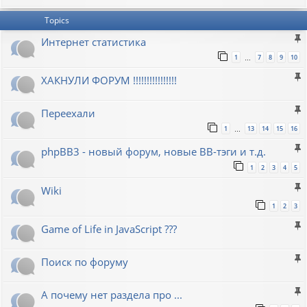
Topics
Интернет статистика
1
7
8
9
10
…
ХАКНУЛИ ФОРУМ !!!!!!!!!!!!!!!!
Переехали
1
13
14
15
16
…
phpBB3 - новый форум, новые BB-тэги и т.д.
1
2
3
4
5
Wiki
1
2
3
Game of Life in JavaScript ???
Поиск по форуму
А почему нет раздела про ...