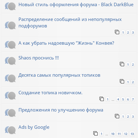
Новый стиль оформления форума - Black DarkBlue
Распределение сообщений из непопулярных
подфорумов
1
2
3
А как убрать надоевшую "Жизнь" Конвея?
Shaos проснись !!!
1
2
Десятка самых популярных топиков
1
2
Создание топика новичком.
1
4
5
6
7
…
Предложения по улучшению форума
1
2
3
Ads by Google
1
10
11
12
13
…