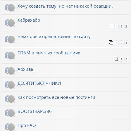
Хочу создать тему, но нет никакой реакции.
Хабрахабр
1
2
3
некоторые предложения по сайту
1
2
3
СПАМ в личных сообщениях
1
2
Архивы
ДЕСЯТИТЫСЯЧНИКИ
Как посмотреть все новые постинги
BOOTSTRAP.386
Про FAQ