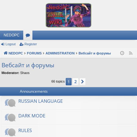
NEDOPC
Logout
Register
or
NEDOPC
u
FORUMS
ADMINISTRATION
Вебсайт и форумы
F
e
m
Вебсайт и форумы
e
s
Moderator:
Shaos
d
2
1
Next
66 topics
Announcements
RUSSIAN LANGUAGE
DARK MODE
RULES