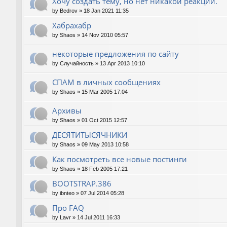
Хочу создать тему, но нет никакой реакции.
by
Bedrov
»
18 Jan 2021 11:35
Хабрахабр
by
Shaos
»
14 Nov 2010 05:57
некоторые предложения по сайту
by
Случайность
»
13 Apr 2013 10:10
СПАМ в личных сообщениях
by
Shaos
»
15 Mar 2005 17:04
Архивы
by
Shaos
»
01 Oct 2015 12:57
ДЕСЯТИТЫСЯЧНИКИ
by
Shaos
»
09 May 2013 10:58
Как посмотреть все новые постинги
by
Shaos
»
18 Feb 2005 17:21
BOOTSTRAP.386
by
ibnteo
»
07 Jul 2014 05:28
Про FAQ
by
Lavr
»
14 Jul 2011 16:33