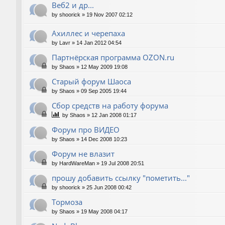
Веб2 и др...
by
shoorick
»
19 Nov 2007 02:12
Ахиллес и черепаха
by
Lavr
»
14 Jan 2012 04:54
Партнёрская программа OZON.ru
by
Shaos
»
12 May 2009 19:08
Старый форум Шаоса
by
Shaos
»
09 Sep 2005 19:44
Сбор средств на работу форума
by
Shaos
»
12 Jan 2008 01:17
Форум про ВИДЕО
by
Shaos
»
14 Dec 2008 10:23
Форум не влазит
by
HardWareMan
»
19 Jul 2008 20:51
прошу добавить ссылку "пометить..."
by
shoorick
»
25 Jun 2008 00:42
Тормоза
by
Shaos
»
19 May 2008 04:17