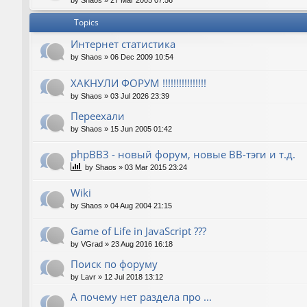
by
Shaos
»
27 Mar 2005 07:56
Topics
Интернет статистика
by
Shaos
»
06 Dec 2009 10:54
ХАКНУЛИ ФОРУМ !!!!!!!!!!!!!!!!
by
Shaos
»
03 Jul 2026 23:39
Переехали
by
Shaos
»
15 Jun 2005 01:42
phpBB3 - новый форум, новые BB-тэги и т.д.
by
Shaos
»
03 Mar 2015 23:24
Wiki
by
Shaos
»
04 Aug 2004 21:15
Game of Life in JavaScript ???
by
VGrad
»
23 Aug 2016 16:18
Поиск по форуму
by
Lavr
»
12 Jul 2018 13:12
А почему нет раздела про ...