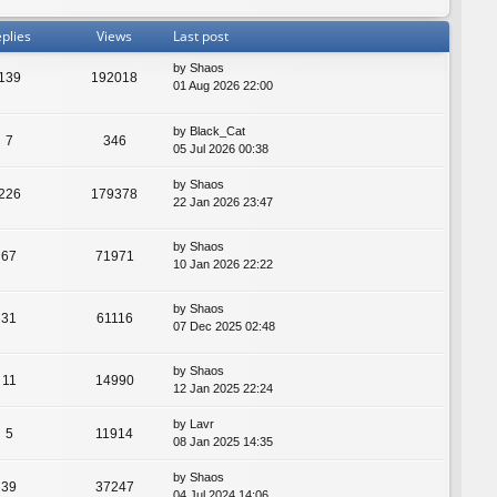
plies
Views
Last post
by
Shaos
139
192018
01 Aug 2026 22:00
by
Black_Cat
7
346
05 Jul 2026 00:38
by
Shaos
226
179378
22 Jan 2026 23:47
by
Shaos
67
71971
10 Jan 2026 22:22
by
Shaos
31
61116
07 Dec 2025 02:48
by
Shaos
11
14990
12 Jan 2025 22:24
by
Lavr
5
11914
08 Jan 2025 14:35
by
Shaos
39
37247
04 Jul 2024 14:06