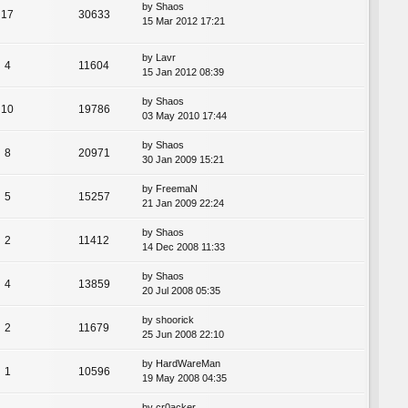
by
Shaos
17
30633
15 Mar 2012 17:21
by
Lavr
4
11604
15 Jan 2012 08:39
by
Shaos
10
19786
03 May 2010 17:44
by
Shaos
8
20971
30 Jan 2009 15:21
by
FreemaN
5
15257
21 Jan 2009 22:24
by
Shaos
2
11412
14 Dec 2008 11:33
by
Shaos
4
13859
20 Jul 2008 05:35
by
shoorick
2
11679
25 Jun 2008 22:10
by
HardWareMan
1
10596
19 May 2008 04:35
by
cr0acker