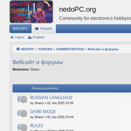
nedoPC.org
Community for electronics hobbyist
NEDOPC
Forums
Logout
Register
NEDOPC
FORUMS
ADMINISTRATION
Вебсайт и форумы
Вебсайт и форумы
Moderator:
Shaos
Announcements
RUSSIAN LANGUAGE
by
Shaos
»
02 Jan 2025 23:49
DARK MODE
by
Shaos
»
02 Jan 2025 23:44
RULES