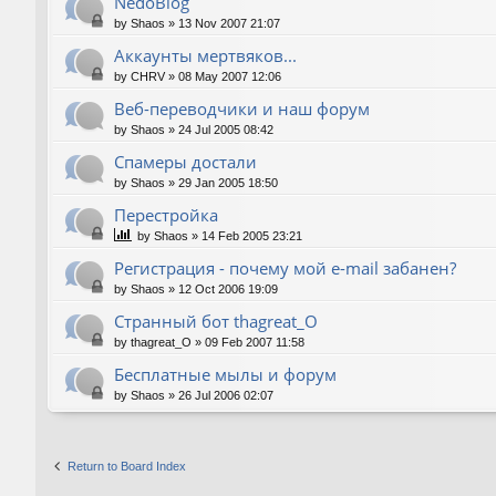
NedoBlog
by
Shaos
»
13 Nov 2007 21:07
Аккаунты мертвяков...
by
CHRV
»
08 May 2007 12:06
Веб-переводчики и наш форум
by
Shaos
»
24 Jul 2005 08:42
Спамеры достали
by
Shaos
»
29 Jan 2005 18:50
Перестройка
by
Shaos
»
14 Feb 2005 23:21
Регистрация - почему мой e-mail забанен?
by
Shaos
»
12 Oct 2006 19:09
Странный бот thagreat_O
by
thagreat_O
»
09 Feb 2007 11:58
Бесплатные мылы и форум
by
Shaos
»
26 Jul 2006 02:07
Return to Board Index