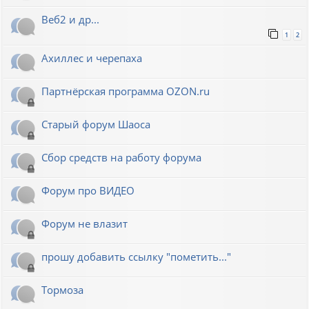
Веб2 и др...
1
2
Ахиллес и черепаха
Партнёрская программа OZON.ru
Старый форум Шаоса
Сбор средств на работу форума
Форум про ВИДЕО
Форум не влазит
прошу добавить ссылку "пометить..."
Тормоза