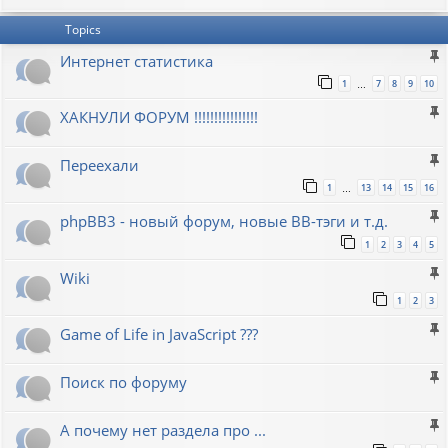
Topics
Интернет статистика
1
7
8
9
10
…
ХАКНУЛИ ФОРУМ !!!!!!!!!!!!!!!!
Переехали
1
13
14
15
16
…
phpBB3 - новый форум, новые BB-тэги и т.д.
1
2
3
4
5
Wiki
1
2
3
Game of Life in JavaScript ???
Поиск по форуму
А почему нет раздела про ...