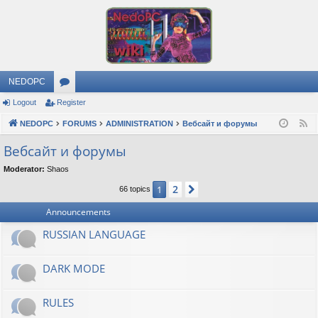
NEDOPC
Logout
Register
or
NEDOPC
u
FORUMS
ADMINISTRATION
Вебсайт и форумы
F
e
m
Вебсайт и форумы
e
s
Moderator:
Shaos
d
2
1
Next
66 topics
Announcements
RUSSIAN LANGUAGE
DARK MODE
RULES