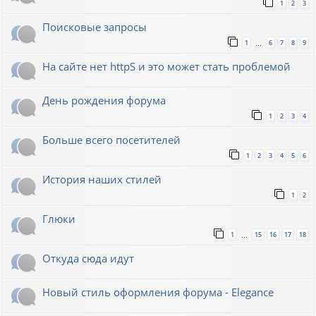
1
2
3
Поисковые запросы
1
6
7
8
9
…
На сайте нет httpS и это может стать проблемой
День рождения форума
1
2
3
4
Больше всего посетителей
1
2
3
4
5
6
История наших стилей
1
2
Глюки
1
15
16
17
18
…
Откуда сюда идут
Новый стиль оформления форума - Elegance