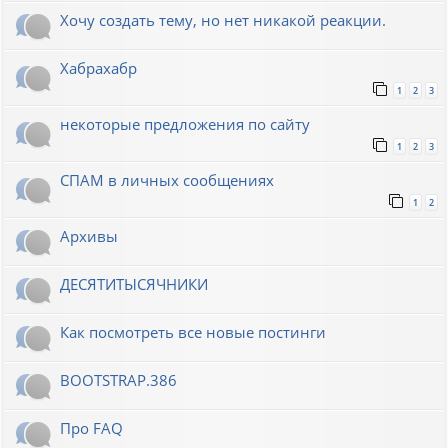
Хочу создать тему, но нет никакой реакции.
Хабрахабр
1
2
3
некоторые предложения по сайту
1
2
3
СПАМ в личных сообщениях
1
2
Архивы
ДЕСЯТИТЫСЯЧНИКИ
Как посмотреть все новые постинги
BOOTSTRAP.386
Про FAQ