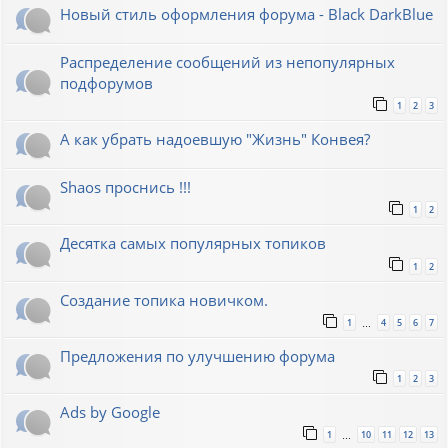
Новый стиль оформления форума - Black DarkBlue
Распределение сообщений из непопулярных
подфорумов
1
2
3
А как убрать надоевшую "Жизнь" Конвея?
Shaos проснись !!!
1
2
Десятка самых популярных топиков
1
2
Создание топика новичком.
1
4
5
6
7
…
Предложения по улучшению форума
1
2
3
Ads by Google
1
10
11
12
13
…