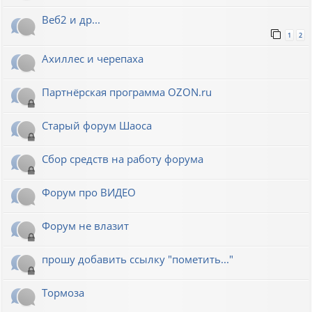
Веб2 и др...
1
2
Ахиллес и черепаха
Партнёрская программа OZON.ru
Старый форум Шаоса
Сбор средств на работу форума
Форум про ВИДЕО
Форум не влазит
прошу добавить ссылку "пометить..."
Тормоза