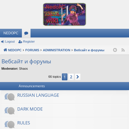
NEDOPC
Logout
Register
or
NEDOPC
u
FORUMS
ADMINISTRATION
Вебсайт и форумы
F
e
m
Вебсайт и форумы
e
s
Moderator:
Shaos
d
2
1
Next
66 topics
Announcements
RUSSIAN LANGUAGE
DARK MODE
RULES