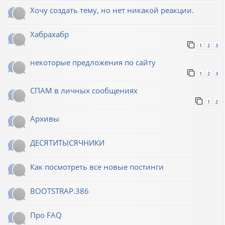
Хочу создать тему, но нет никакой реакции.
Хабрахабр
1
2
3
некоторые предложения по сайту
1
2
3
СПАМ в личных сообщениях
1
2
Архивы
ДЕСЯТИТЫСЯЧНИКИ
Как посмотреть все новые постинги
BOOTSTRAP.386
Про FAQ