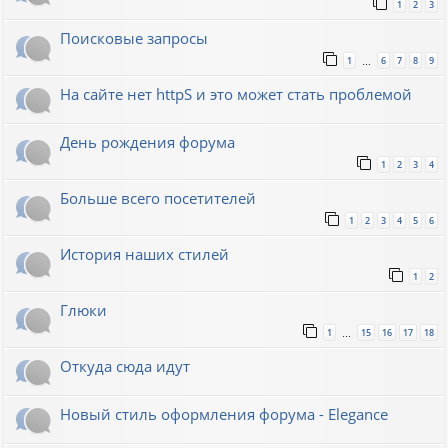
1
2
3
Поисковые запросы
1
6
7
8
9
…
На сайте нет httpS и это может стать проблемой
День рождения форума
1
2
3
4
Больше всего посетителей
1
2
3
4
5
6
История наших стилей
1
2
Глюки
1
15
16
17
18
…
Откуда сюда идут
Новый стиль оформления форума - Elegance