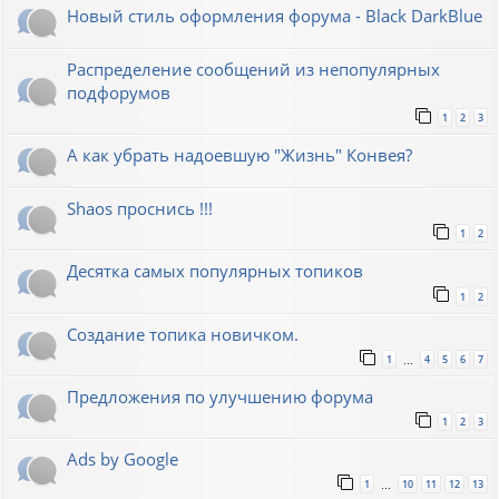
Новый стиль оформления форума - Black DarkBlue
Распределение сообщений из непопулярных
подфорумов
1
2
3
А как убрать надоевшую "Жизнь" Конвея?
Shaos проснись !!!
1
2
Десятка самых популярных топиков
1
2
Создание топика новичком.
1
4
5
6
7
…
Предложения по улучшению форума
1
2
3
Ads by Google
1
10
11
12
13
…