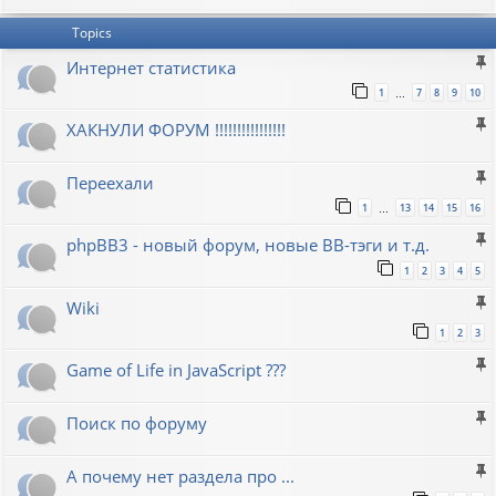
Topics
Интернет статистика
1
7
8
9
10
…
ХАКНУЛИ ФОРУМ !!!!!!!!!!!!!!!!
Переехали
1
13
14
15
16
…
phpBB3 - новый форум, новые BB-тэги и т.д.
1
2
3
4
5
Wiki
1
2
3
Game of Life in JavaScript ???
Поиск по форуму
А почему нет раздела про ...