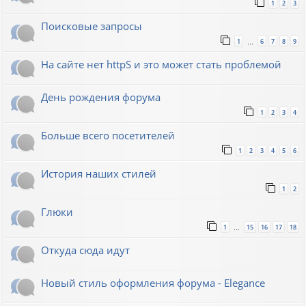
1
2
3
Поисковые запросы
1
6
7
8
9
…
На сайте нет httpS и это может стать проблемой
День рождения форума
1
2
3
4
Больше всего посетителей
1
2
3
4
5
6
История наших стилей
1
2
Глюки
1
15
16
17
18
…
Откуда сюда идут
Новый стиль оформления форума - Elegance