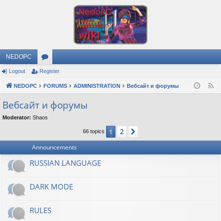
NEDOPC
Logout
Register
or
NEDOPC
u
FORUMS
ADMINISTRATION
Вебсайт и форумы
F
e
m
Вебсайт и форумы
e
s
Moderator:
Shaos
d
2
1
Next
66 topics
Announcements
RUSSIAN LANGUAGE
DARK MODE
RULES