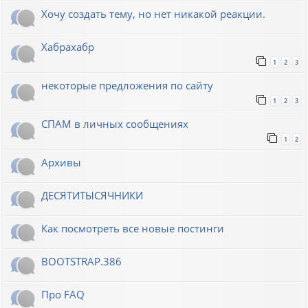
Хочу создать тему, но нет никакой реакции.
Хабрахабр
1
2
3
некоторые предложения по сайту
1
2
3
СПАМ в личных сообщениях
1
2
Архивы
ДЕСЯТИТЫСЯЧНИКИ
Как посмотреть все новые постинги
BOOTSTRAP.386
Про FAQ