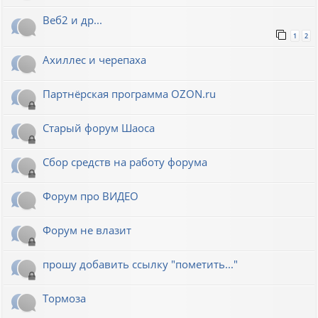
Веб2 и др...
1
2
Ахиллес и черепаха
Партнёрская программа OZON.ru
Старый форум Шаоса
Сбор средств на работу форума
Форум про ВИДЕО
Форум не влазит
прошу добавить ссылку "пометить..."
Тормоза