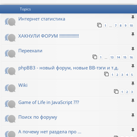
Topics
Интернет статистика
1
7
8
9
10
…
ХАКНУЛИ ФОРУМ !!!!!!!!!!!!!!!!
Переехали
1
13
14
15
16
…
phpBB3 - новый форум, новые BB-тэги и т.д.
1
2
3
4
5
Wiki
1
2
3
Game of Life in JavaScript ???
Поиск по форуму
А почему нет раздела про ...