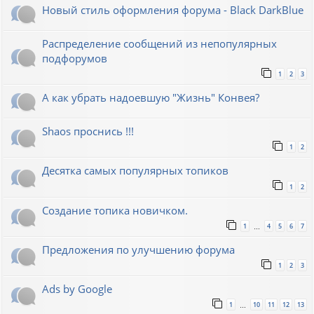
Новый стиль оформления форума - Black DarkBlue
Распределение сообщений из непопулярных
подфорумов
1
2
3
А как убрать надоевшую "Жизнь" Конвея?
Shaos проснись !!!
1
2
Десятка самых популярных топиков
1
2
Создание топика новичком.
1
4
5
6
7
…
Предложения по улучшению форума
1
2
3
Ads by Google
1
10
11
12
13
…