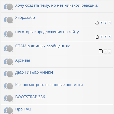
Хочу создать тему, но нет никакой реакции.
Хабрахабр
1
2
3
некоторые предложения по сайту
1
2
3
СПАМ в личных сообщениях
1
2
Архивы
ДЕСЯТИТЫСЯЧНИКИ
Как посмотреть все новые постинги
BOOTSTRAP.386
Про FAQ