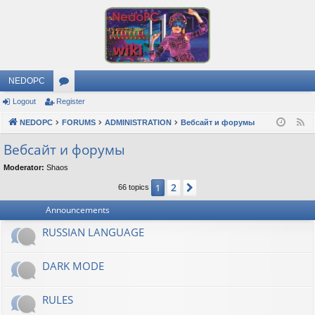
NEDOPC
Logout
Register
or
NEDOPC
u
FORUMS
ADMINISTRATION
Вебсайт и форумы
F
e
m
Вебсайт и форумы
e
s
Moderator:
Shaos
d
2
1
Next
66 topics
Announcements
RUSSIAN LANGUAGE
DARK MODE
RULES