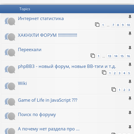
Topics
Интернет статистика
1
7
8
9
10
…
ХАКНУЛИ ФОРУМ !!!!!!!!!!!!!!!!
Переехали
1
13
14
15
16
…
phpBB3 - новый форум, новые BB-тэги и т.д.
1
2
3
4
5
Wiki
1
2
3
Game of Life in JavaScript ???
Поиск по форуму
А почему нет раздела про ...