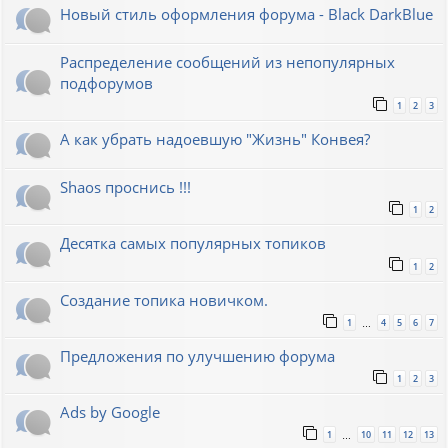
Новый стиль оформления форума - Black DarkBlue
Распределение сообщений из непопулярных
подфорумов
1
2
3
А как убрать надоевшую "Жизнь" Конвея?
Shaos проснись !!!
1
2
Десятка самых популярных топиков
1
2
Создание топика новичком.
1
4
5
6
7
…
Предложения по улучшению форума
1
2
3
Ads by Google
1
10
11
12
13
…