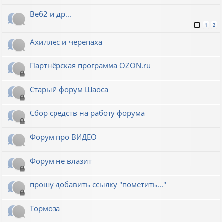
Веб2 и др...
1
2
Ахиллес и черепаха
Партнёрская программа OZON.ru
Старый форум Шаоса
Сбор средств на работу форума
Форум про ВИДЕО
Форум не влазит
прошу добавить ссылку "пометить..."
Тормоза