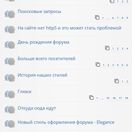
1
2
3
Поисковые запросы
1
6
7
8
9
…
На сайте нет httpS и это может стать проблемой
День рождения форума
1
2
3
4
Больше всего посетителей
1
2
3
4
5
6
История наших стилей
1
2
Глюки
1
15
16
17
18
…
Откуда сюда идут
Новый стиль оформления форума - Elegance