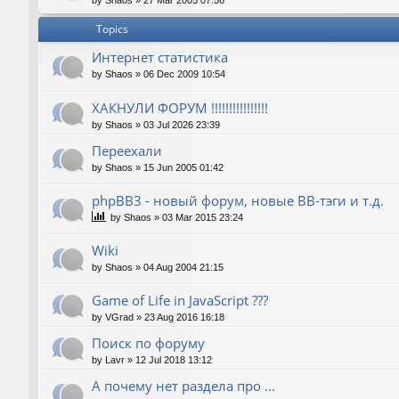
by
Shaos
»
27 Mar 2005 07:56
Topics
Интернет статистика
by
Shaos
»
06 Dec 2009 10:54
ХАКНУЛИ ФОРУМ !!!!!!!!!!!!!!!!
by
Shaos
»
03 Jul 2026 23:39
Переехали
by
Shaos
»
15 Jun 2005 01:42
phpBB3 - новый форум, новые BB-тэги и т.д.
by
Shaos
»
03 Mar 2015 23:24
Wiki
by
Shaos
»
04 Aug 2004 21:15
Game of Life in JavaScript ???
by
VGrad
»
23 Aug 2016 16:18
Поиск по форуму
by
Lavr
»
12 Jul 2018 13:12
А почему нет раздела про ...