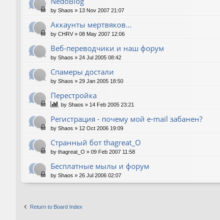
NedoBlog
by
Shaos
»
13 Nov 2007 21:07
Аккаунты мертвяков...
by
CHRV
»
08 May 2007 12:06
Веб-переводчики и наш форум
by
Shaos
»
24 Jul 2005 08:42
Спамеры достали
by
Shaos
»
29 Jan 2005 18:50
Перестройка
by
Shaos
»
14 Feb 2005 23:21
Регистрация - почему мой e-mail забанен?
by
Shaos
»
12 Oct 2006 19:09
Странный бот thagreat_O
by
thagreat_O
»
09 Feb 2007 11:58
Бесплатные мылы и форум
by
Shaos
»
26 Jul 2006 02:07
Return to Board Index