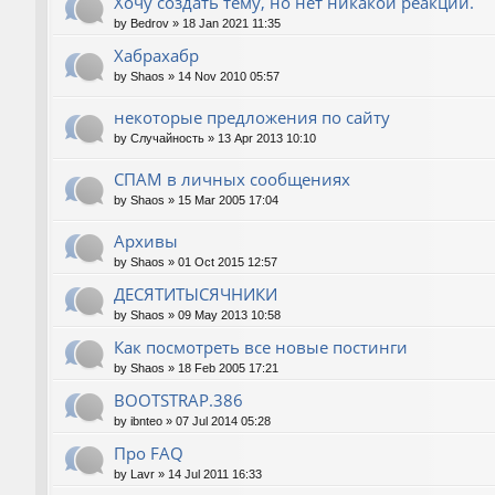
Хочу создать тему, но нет никакой реакции.
by
Bedrov
»
18 Jan 2021 11:35
Хабрахабр
by
Shaos
»
14 Nov 2010 05:57
некоторые предложения по сайту
by
Случайность
»
13 Apr 2013 10:10
СПАМ в личных сообщениях
by
Shaos
»
15 Mar 2005 17:04
Архивы
by
Shaos
»
01 Oct 2015 12:57
ДЕСЯТИТЫСЯЧНИКИ
by
Shaos
»
09 May 2013 10:58
Как посмотреть все новые постинги
by
Shaos
»
18 Feb 2005 17:21
BOOTSTRAP.386
by
ibnteo
»
07 Jul 2014 05:28
Про FAQ
by
Lavr
»
14 Jul 2011 16:33