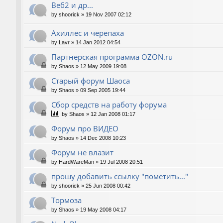
Веб2 и др...
by
shoorick
»
19 Nov 2007 02:12
Ахиллес и черепаха
by
Lavr
»
14 Jan 2012 04:54
Партнёрская программа OZON.ru
by
Shaos
»
12 May 2009 19:08
Старый форум Шаоса
by
Shaos
»
09 Sep 2005 19:44
Сбор средств на работу форума
by
Shaos
»
12 Jan 2008 01:17
Форум про ВИДЕО
by
Shaos
»
14 Dec 2008 10:23
Форум не влазит
by
HardWareMan
»
19 Jul 2008 20:51
прошу добавить ссылку "пометить..."
by
shoorick
»
25 Jun 2008 00:42
Тормоза
by
Shaos
»
19 May 2008 04:17