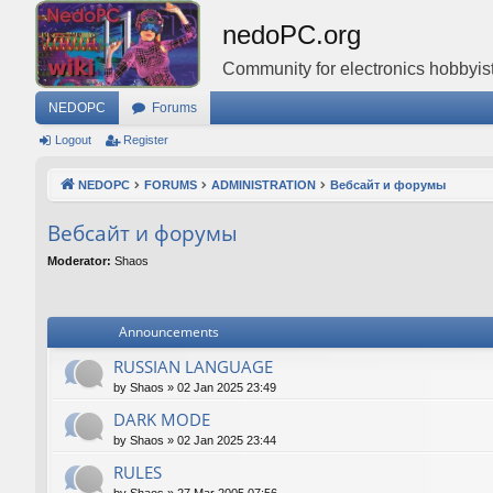
nedoPC.org
Community for electronics hobbyist
NEDOPC
Forums
Logout
Register
NEDOPC
FORUMS
ADMINISTRATION
Вебсайт и форумы
Вебсайт и форумы
Moderator:
Shaos
Announcements
RUSSIAN LANGUAGE
by
Shaos
»
02 Jan 2025 23:49
DARK MODE
by
Shaos
»
02 Jan 2025 23:44
RULES