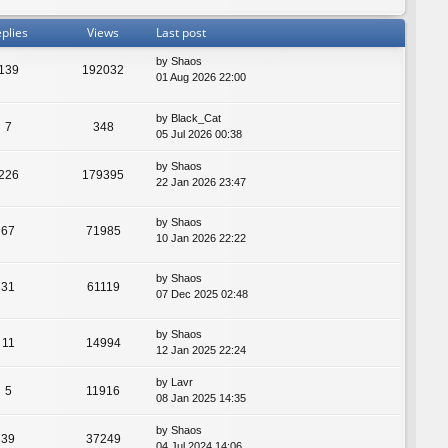
plies
Views
Last post
by
Shaos
139
192032
01 Aug 2026 22:00
by
Black_Cat
7
348
05 Jul 2026 00:38
by
Shaos
226
179395
22 Jan 2026 23:47
by
Shaos
67
71985
10 Jan 2026 22:22
by
Shaos
31
61119
07 Dec 2025 02:48
by
Shaos
11
14994
12 Jan 2025 22:24
by
Lavr
5
11916
08 Jan 2025 14:35
by
Shaos
39
37249
04 Jul 2024 14:06