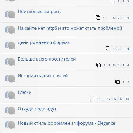
1
2
3
Поисковые запросы
1
6
7
8
9
…
На сайте нет httpS и это может стать проблемой
День рождения форума
1
2
3
4
Больше всего посетителей
1
2
3
4
5
6
История наших стилей
1
2
Глюки
1
15
16
17
18
…
Откуда сюда идут
Новый стиль оформления форума - Elegance