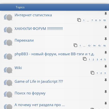
Topics
Интернет статистика
1
7
8
9
10
…
ХАКНУЛИ ФОРУМ !!!!!!!!!!!!!!!!
Переехали
1
13
14
15
16
…
phpBB3 - новый форум, новые BB-тэги и т.д.
1
2
3
4
5
Wiki
1
2
3
Game of Life in JavaScript ???
Поиск по форуму
А почему нет раздела про ...