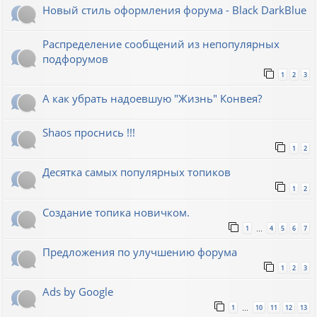
Новый стиль оформления форума - Black DarkBlue
Распределение сообщений из непопулярных
подфорумов
1
2
3
А как убрать надоевшую "Жизнь" Конвея?
Shaos проснись !!!
1
2
Десятка самых популярных топиков
1
2
Создание топика новичком.
1
4
5
6
7
…
Предложения по улучшению форума
1
2
3
Ads by Google
1
10
11
12
13
…