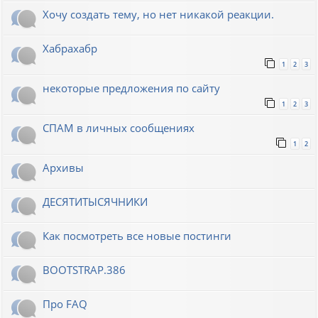
Хочу создать тему, но нет никакой реакции.
Хабрахабр
1
2
3
некоторые предложения по сайту
1
2
3
СПАМ в личных сообщениях
1
2
Архивы
ДЕСЯТИТЫСЯЧНИКИ
Как посмотреть все новые постинги
BOOTSTRAP.386
Про FAQ