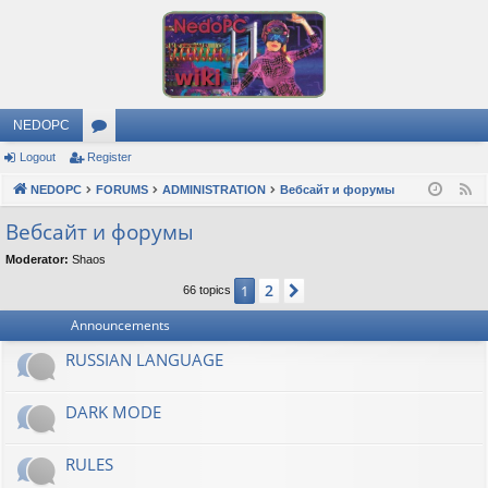
NEDOPC
Logout
Register
or
NEDOPC
u
FORUMS
ADMINISTRATION
Вебсайт и форумы
F
e
m
Вебсайт и форумы
e
s
Moderator:
Shaos
d
2
1
Next
66 topics
Announcements
RUSSIAN LANGUAGE
DARK MODE
RULES