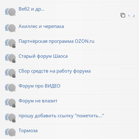
Веб2 и др...
1
2
Ахиллес и черепаха
Партнёрская программа OZON.ru
Старый форум Шаоса
Сбор средств на работу форума
Форум про ВИДЕО
Форум не влазит
прошу добавить ссылку "пометить..."
Тормоза