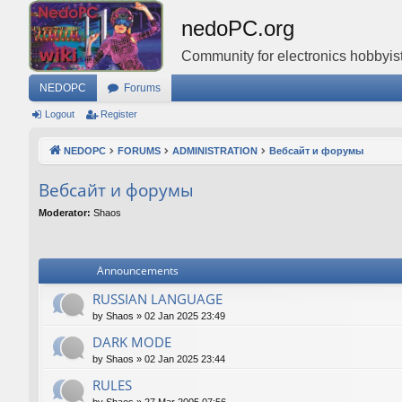
nedoPC.org
Community for electronics hobbyist
NEDOPC
Forums
Logout
Register
NEDOPC
FORUMS
ADMINISTRATION
Вебсайт и форумы
Вебсайт и форумы
Moderator:
Shaos
Announcements
RUSSIAN LANGUAGE
by
Shaos
»
02 Jan 2025 23:49
DARK MODE
by
Shaos
»
02 Jan 2025 23:44
RULES