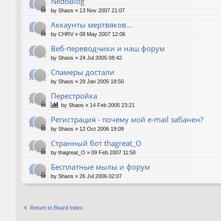
NedoBlog
by
Shaos
»
13 Nov 2007 21:07
Аккаунты мертвяков...
by
CHRV
»
08 May 2007 12:06
Веб-переводчики и наш форум
by
Shaos
»
24 Jul 2005 08:42
Спамеры достали
by
Shaos
»
29 Jan 2005 18:50
Перестройка
by
Shaos
»
14 Feb 2005 23:21
Регистрация - почему мой e-mail забанен?
by
Shaos
»
12 Oct 2006 19:09
Странный бот thagreat_O
by
thagreat_O
»
09 Feb 2007 11:58
Бесплатные мылы и форум
by
Shaos
»
26 Jul 2006 02:07
Return to Board Index