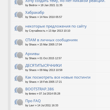
Хочу создать тему, но нет никакой реакции.
by
Bedrov
»
18 Jan 2021 11:35
Хабрахабр
by
Shaos
»
14 Nov 2010 05:57
некоторые предложения по сайту
by
Случайность
»
13 Apr 2013 10:10
СПАМ в личных сообщениях
by
Shaos
»
15 Mar 2005 17:04
Архивы
by
Shaos
»
01 Oct 2015 12:57
ДЕСЯТИТЫСЯЧНИКИ
by
Shaos
»
09 May 2013 10:58
Как посмотреть все новые постинги
by
Shaos
»
18 Feb 2005 17:21
BOOTSTRAP.386
by
ibnteo
»
07 Jul 2014 05:28
Про FAQ
by
Lavr
»
14 Jul 2011 16:33