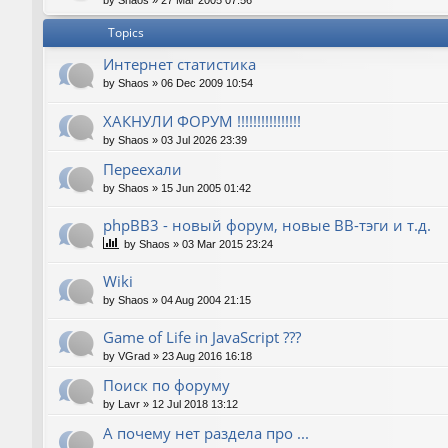
by
Shaos
»
27 Mar 2005 07:56
Topics
Интернет статистика
by
Shaos
»
06 Dec 2009 10:54
ХАКНУЛИ ФОРУМ !!!!!!!!!!!!!!!!
by
Shaos
»
03 Jul 2026 23:39
Переехали
by
Shaos
»
15 Jun 2005 01:42
phpBB3 - новый форум, новые BB-тэги и т.д.
by
Shaos
»
03 Mar 2015 23:24
Wiki
by
Shaos
»
04 Aug 2004 21:15
Game of Life in JavaScript ???
by
VGrad
»
23 Aug 2016 16:18
Поиск по форуму
by
Lavr
»
12 Jul 2018 13:12
А почему нет раздела про ...