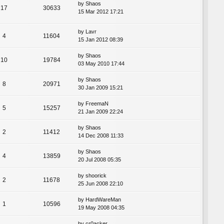
by
Shaos
17
30633
15 Mar 2012 17:21
by
Lavr
4
11604
15 Jan 2012 08:39
by
Shaos
10
19784
03 May 2010 17:44
by
Shaos
8
20971
30 Jan 2009 15:21
by
FreemaN
5
15257
21 Jan 2009 22:24
by
Shaos
2
11412
14 Dec 2008 11:33
by
Shaos
4
13859
20 Jul 2008 05:35
by
shoorick
2
11678
25 Jun 2008 22:10
by
HardWareMan
1
10596
19 May 2008 04:35
by
cr0acker