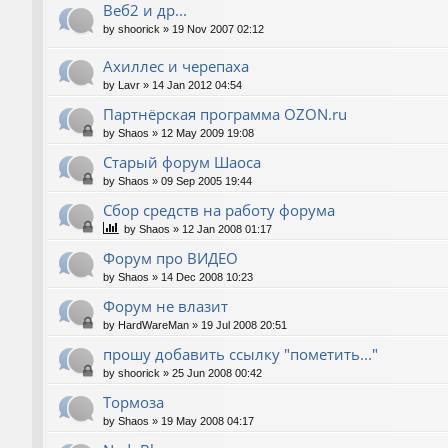
Веб2 и др...
by
shoorick
»
19 Nov 2007 02:12
Ахиллес и черепаха
by
Lavr
»
14 Jan 2012 04:54
Партнёрская программа OZON.ru
by
Shaos
»
12 May 2009 19:08
Старый форум Шаоса
by
Shaos
»
09 Sep 2005 19:44
Сбор средств на работу форума
by
Shaos
»
12 Jan 2008 01:17
Форум про ВИДЕО
by
Shaos
»
14 Dec 2008 10:23
Форум не влазит
by
HardWareMan
»
19 Jul 2008 20:51
прошу добавить ссылку "пометить..."
by
shoorick
»
25 Jun 2008 00:42
Тормоза
by
Shaos
»
19 May 2008 04:17