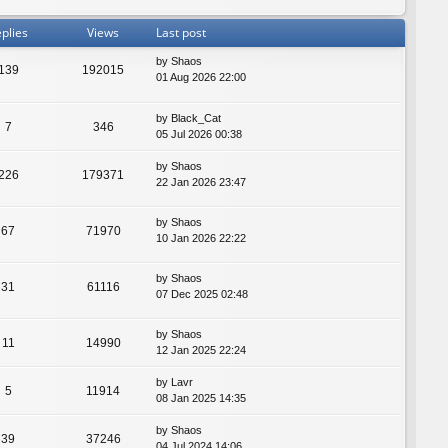
plies
Views
Last post
by
Shaos
139
192015
01 Aug 2026 22:00
by
Black_Cat
7
346
05 Jul 2026 00:38
by
Shaos
226
179371
22 Jan 2026 23:47
by
Shaos
67
71970
10 Jan 2026 22:22
by
Shaos
31
61116
07 Dec 2025 02:48
by
Shaos
11
14990
12 Jan 2025 22:24
by
Lavr
5
11914
08 Jan 2025 14:35
by
Shaos
39
37246
04 Jul 2024 14:06