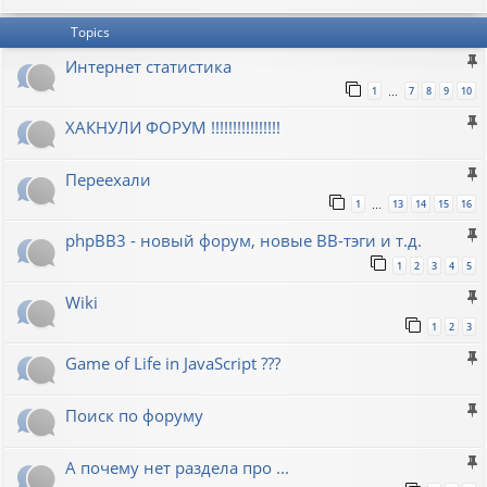
Topics
Интернет статистика
1
7
8
9
10
…
ХАКНУЛИ ФОРУМ !!!!!!!!!!!!!!!!
Переехали
1
13
14
15
16
…
phpBB3 - новый форум, новые BB-тэги и т.д.
1
2
3
4
5
Wiki
1
2
3
Game of Life in JavaScript ???
Поиск по форуму
А почему нет раздела про ...