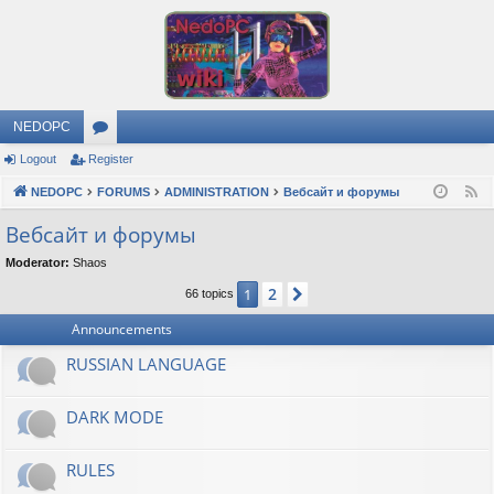
NEDOPC
Logout
Register
or
NEDOPC
u
FORUMS
ADMINISTRATION
Вебсайт и форумы
F
e
m
Вебсайт и форумы
e
s
Moderator:
Shaos
d
2
1
Next
66 topics
Announcements
RUSSIAN LANGUAGE
DARK MODE
RULES