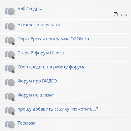
Веб2 и др...
1
2
Ахиллес и черепаха
Партнёрская программа OZON.ru
Старый форум Шаоса
Сбор средств на работу форума
Форум про ВИДЕО
Форум не влазит
прошу добавить ссылку "пометить..."
Тормоза