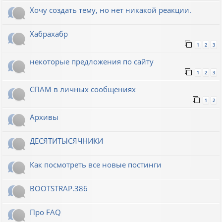
Хочу создать тему, но нет никакой реакции.
Хабрахабр
1
2
3
некоторые предложения по сайту
1
2
3
СПАМ в личных сообщениях
1
2
Архивы
ДЕСЯТИТЫСЯЧНИКИ
Как посмотреть все новые постинги
BOOTSTRAP.386
Про FAQ