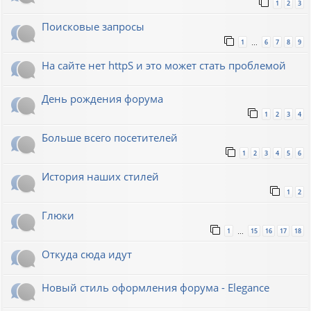
1
2
3
Поисковые запросы
1
6
7
8
9
…
На сайте нет httpS и это может стать проблемой
День рождения форума
1
2
3
4
Больше всего посетителей
1
2
3
4
5
6
История наших стилей
1
2
Глюки
1
15
16
17
18
…
Откуда сюда идут
Новый стиль оформления форума - Elegance