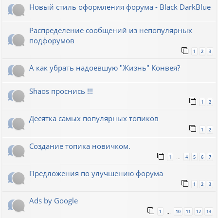
Новый стиль оформления форума - Black DarkBlue
Распределение сообщений из непопулярных
подфорумов
1
2
3
А как убрать надоевшую "Жизнь" Конвея?
Shaos проснись !!!
1
2
Десятка самых популярных топиков
1
2
Создание топика новичком.
1
4
5
6
7
…
Предложения по улучшению форума
1
2
3
Ads by Google
1
10
11
12
13
…