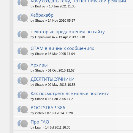
Хочу создать тему, но нет никакой реакции.
by
Bedrov
»
18 Jan 2021 11:35
Хабрахабр
by
Shaos
»
14 Nov 2010 05:57
некоторые предложения по сайту
by
Случайность
»
13 Apr 2013 10:10
СПАМ в личных сообщениях
by
Shaos
»
15 Mar 2005 17:04
Архивы
by
Shaos
»
01 Oct 2015 12:57
ДЕСЯТИТЫСЯЧНИКИ
by
Shaos
»
09 May 2013 10:58
Как посмотреть все новые постинги
by
Shaos
»
18 Feb 2005 17:21
BOOTSTRAP.386
by
ibnteo
»
07 Jul 2014 05:28
Про FAQ
by
Lavr
»
14 Jul 2011 16:33