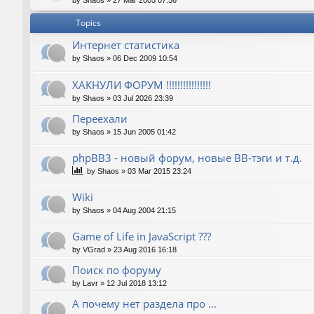
by
Shaos
»
27 Mar 2005 07:56
Topics
Интернет статистика
by
Shaos
»
06 Dec 2009 10:54
ХАКНУЛИ ФОРУМ !!!!!!!!!!!!!!!!
by
Shaos
»
03 Jul 2026 23:39
Переехали
by
Shaos
»
15 Jun 2005 01:42
phpBB3 - новый форум, новые BB-тэги и т.д.
by
Shaos
»
03 Mar 2015 23:24
Wiki
by
Shaos
»
04 Aug 2004 21:15
Game of Life in JavaScript ???
by
VGrad
»
23 Aug 2016 16:18
Поиск по форуму
by
Lavr
»
12 Jul 2018 13:12
А почему нет раздела про ...