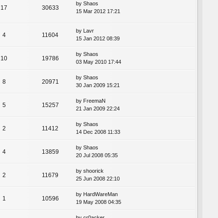
by
Shaos
17
30633
15 Mar 2012 17:21
by
Lavr
4
11604
15 Jan 2012 08:39
by
Shaos
10
19786
03 May 2010 17:44
by
Shaos
8
20971
30 Jan 2009 15:21
by
FreemaN
5
15257
21 Jan 2009 22:24
by
Shaos
2
11412
14 Dec 2008 11:33
by
Shaos
4
13859
20 Jul 2008 05:35
by
shoorick
2
11679
25 Jun 2008 22:10
by
HardWareMan
1
10596
19 May 2008 04:35
by
cr0acker