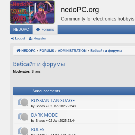
nedoPC.org
Community for electronics hobbyist
NEDOPC
Forums
Logout
Register
NEDOPC
FORUMS
ADMINISTRATION
Вебсайт и форумы
Вебсайт и форумы
Moderator:
Shaos
Announcements
RUSSIAN LANGUAGE
by
Shaos
»
02 Jan 2025 23:49
DARK MODE
by
Shaos
»
02 Jan 2025 23:44
RULES