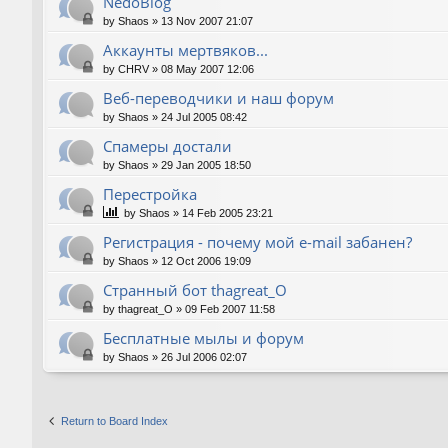
NedoBlog
by
Shaos
»
13 Nov 2007 21:07
Аккаунты мертвяков...
by
CHRV
»
08 May 2007 12:06
Веб-переводчики и наш форум
by
Shaos
»
24 Jul 2005 08:42
Спамеры достали
by
Shaos
»
29 Jan 2005 18:50
Перестройка
by
Shaos
»
14 Feb 2005 23:21
Регистрация - почему мой e-mail забанен?
by
Shaos
»
12 Oct 2006 19:09
Странный бот thagreat_O
by
thagreat_O
»
09 Feb 2007 11:58
Бесплатные мылы и форум
by
Shaos
»
26 Jul 2006 02:07
Return to Board Index