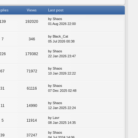
plies
Views
Last post
by
Shaos
139
192020
01 Aug 2026 22:00
by
Black_Cat
7
346
05 Jul 2026 00:38
by
Shaos
226
179382
22 Jan 2026 23:47
by
Shaos
67
71972
10 Jan 2026 22:22
by
Shaos
31
61116
07 Dec 2025 02:48
by
Shaos
11
14990
12 Jan 2025 22:24
by
Lavr
5
11914
08 Jan 2025 14:35
by
Shaos
39
37247
04 Jul 2024 14:06