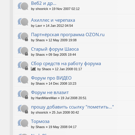
Веб2 и др...
by
shoorick
»
19 Nov 2007 02:12
Ахиллес и черепаха
by
Lavr
»
14 Jan 2012 04:54
Партнёрская программа OZON.ru
by
Shaos
»
12 May 2009 19:08
Старый форум Шаоса
by
Shaos
»
09 Sep 2005 19:44
Сбор средств на работу форума
by
Shaos
»
12 Jan 2008 01:17
Форум про ВИДЕО
by
Shaos
»
14 Dec 2008 10:23
Форум не влазит
by
HardWareMan
»
19 Jul 2008 20:51
прошу добавить ссылку "пометить..."
by
shoorick
»
25 Jun 2008 00:42
Тормоза
by
Shaos
»
19 May 2008 04:17