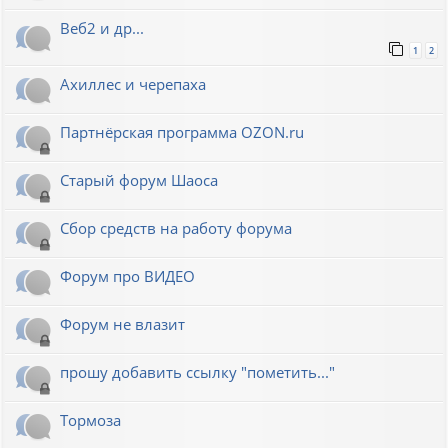
Веб2 и др...
1
2
Ахиллес и черепаха
Партнёрская программа OZON.ru
Старый форум Шаоса
Сбор средств на работу форума
Форум про ВИДЕО
Форум не влазит
прошу добавить ссылку "пометить..."
Тормоза