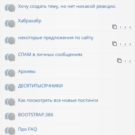
Хочу создать тему, но нет никакой реакции.
Хабрахабр
1
2
3
некоторые предложения по сайту
1
2
3
СПАМ в личных сообщениях
1
2
Архивы
ДЕСЯТИТЫСЯЧНИКИ
Как посмотреть все новые постинги
BOOTSTRAP.386
Про FAQ