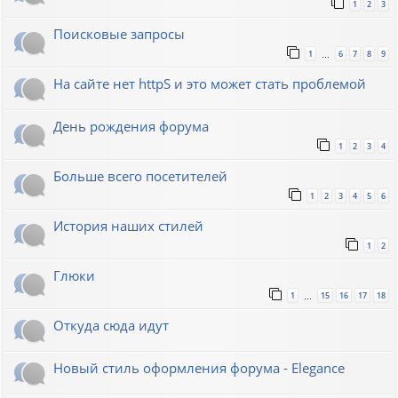
1
2
3
Поисковые запросы
1
6
7
8
9
…
На сайте нет httpS и это может стать проблемой
День рождения форума
1
2
3
4
Больше всего посетителей
1
2
3
4
5
6
История наших стилей
1
2
Глюки
1
15
16
17
18
…
Откуда сюда идут
Новый стиль оформления форума - Elegance