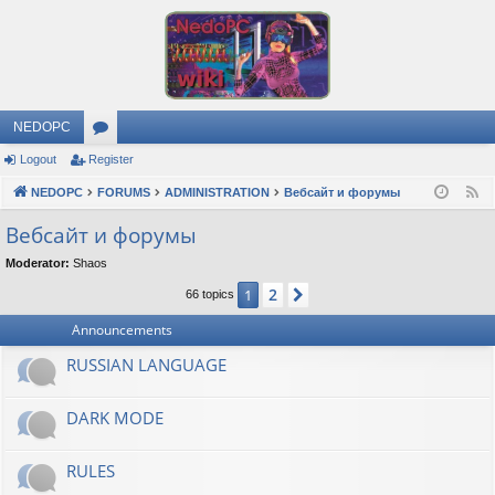
NEDOPC
Logout
Register
or
NEDOPC
u
FORUMS
ADMINISTRATION
Вебсайт и форумы
F
e
m
Вебсайт и форумы
e
s
Moderator:
Shaos
d
2
1
Next
66 topics
Announcements
RUSSIAN LANGUAGE
DARK MODE
RULES