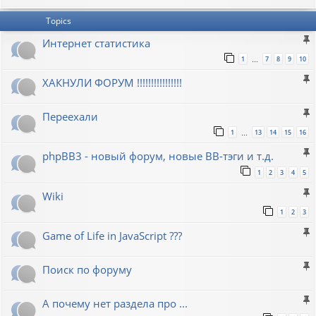
Topics
Интернет статистика
1
7
8
9
10
…
ХАКНУЛИ ФОРУМ !!!!!!!!!!!!!!!!
Переехали
1
13
14
15
16
…
phpBB3 - новый форум, новые BB-тэги и т.д.
1
2
3
4
5
Wiki
1
2
3
Game of Life in JavaScript ???
Поиск по форуму
А почему нет раздела про ...