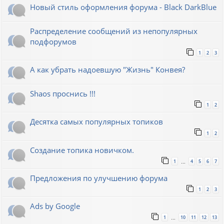
Новый стиль оформления форума - Black DarkBlue
Распределение сообщений из непопулярных
подфорумов
1
2
3
А как убрать надоевшую "Жизнь" Конвея?
Shaos проснись !!!
1
2
Десятка самых популярных топиков
1
2
Создание топика новичком.
1
4
5
6
7
…
Предложения по улучшению форума
1
2
3
Ads by Google
1
10
11
12
13
…