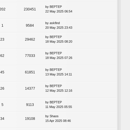
by
BEPTEP
202
230451
22 May 2025 06:54
by
askfind
1
9584
20 May 2025 23:43
by
BEPTEP
23
29462
18 May 2025 08:20
by
BEPTEP
62
77033
18 May 2025 07:26
by
BEPTEP
45
61851
13 May 2025 14:11
by
BEPTEP
26
14377
12 May 2025 12:16
by
BEPTEP
5
9113
11 May 2025 05:55
by
Shaos
34
19108
15 Apr 2025 08:46