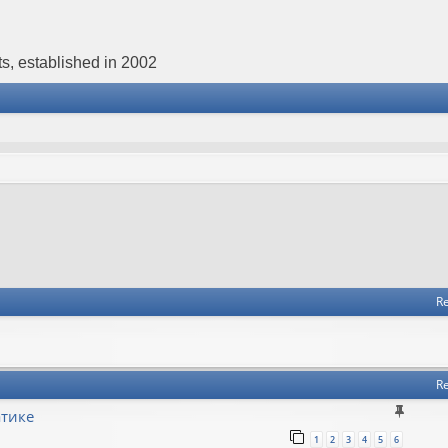
s, established in 2002
Re
Re
атике
1
2
3
4
5
6