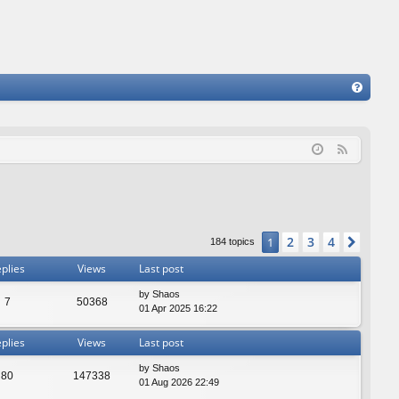
FA
Q
F
e
e
d
2
3
4
1
Next
184 topics
plies
Views
Last post
by
Shaos
7
50368
01 Apr 2025 16:22
plies
Views
Last post
by
Shaos
80
147338
01 Aug 2026 22:49