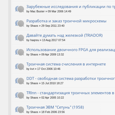
Зарубежные исследования и публикации по т
by
Mac Buster
»
09 Mar 2006 14:49
Разработка и заказ троичной микросхемы
by
Shaos
»
29 Sep 2011 23:40
Давайте думать над железкой (TRIADOR)
by
haqreu
»
13 Aug 2017 07:54
Использование двоичного FPGA для реализац
by
Shaos
»
09 Apr 2009 13:32
Троичная система счисления в интернете
by
kvt
»
17 Oct 2006 10:46
DDT - свободная система разработки троичног
by
Shaos
»
15 Jul 2010 18:27
TRInn - стандартизация троичных элементов в 
by
Shaos
»
02 Apr 2005 10:22
Троичная ЭВМ "Сетунь" (1958)
by
Shaos
»
18 Feb 2006 23:56