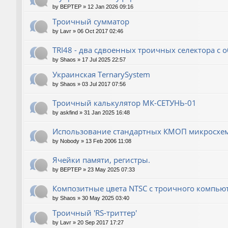
by
BEPTEP
»
12 Jan 2026 09:16
Троичный сумматор
by
Lavr
»
06 Oct 2017 02:46
TRI48 - два сдвоенных троичных селектора 
by
Shaos
»
17 Jul 2025 22:57
Украинская TernarySystem
by
Shaos
»
03 Jul 2017 07:56
Троичный калькулятор МК-СЕТУНЬ-01
by
askfind
»
31 Jan 2025 16:48
Использование стандартных КМОП микросхе
by
Nobody
»
13 Feb 2006 11:08
Ячейки памяти, регистры.
by
BEPTEP
»
23 May 2025 07:33
Композитные цвета NTSC с троичного компью
by
Shaos
»
30 May 2025 03:40
Троичный 'RS-триттер'
by
Lavr
»
20 Sep 2017 17:27