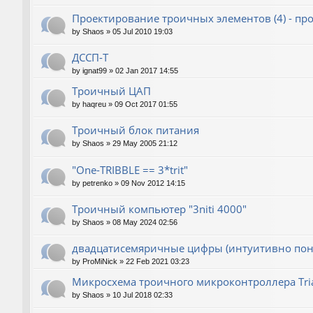
Проектирование троичных элементов (4) - п
by
Shaos
»
05 Jul 2010 19:03
ДССП-Т
by
ignat99
»
02 Jan 2017 14:55
Троичный ЦАП
by
haqreu
»
09 Oct 2017 01:55
Троичный блок питания
by
Shaos
»
29 May 2005 21:12
"One-TRIBBLE == 3*trit"
by
petrenko
»
09 Nov 2012 14:15
Троичный компьютер "3niti 4000"
by
Shaos
»
08 May 2024 02:56
двадцатисемяричные цифры (интуитивно пон
by
ProMiNick
»
22 Feb 2021 03:23
Микросхема троичного микроконтроллера Tri
by
Shaos
»
10 Jul 2018 02:33