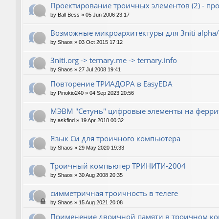
Проектирование троичных элементов (2) - пр
by
Ball Bess
»
05 Jun 2006 23:17
Возможные микроархитектуры для 3niti alpha/
by
Shaos
»
03 Oct 2015 17:12
3niti.org -> ternary.me -> ternary.info
by
Shaos
»
27 Jul 2008 19:41
Повторение ТРИАДОРА в EasyEDA
by
Pinokio240
»
04 Sep 2023 20:56
МЭВМ "Сетунь" цифровые элементы на ферри
by
askfind
»
19 Apr 2018 00:32
Язык Си для троичного компьютера
by
Shaos
»
29 May 2020 19:33
Троичный компьютер ТРИНИТИ-2004
by
Shaos
»
30 Aug 2008 20:35
симметричная троичность в телеге
by
Shaos
»
15 Aug 2021 20:08
Применение двоичной памяти в троичном к