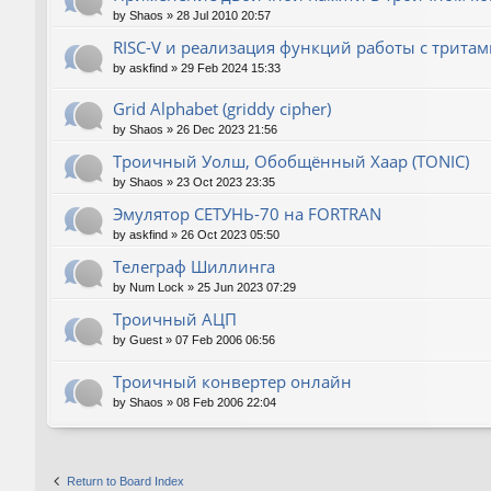
by
Shaos
»
28 Jul 2010 20:57
RISC-V и реализация функций работы с тритам
by
askfind
»
29 Feb 2024 15:33
Grid Alphabet (griddy cipher)
by
Shaos
»
26 Dec 2023 21:56
Троичный Уолш, Обобщённый Хаар (TONIC)
by
Shaos
»
23 Oct 2023 23:35
Эмулятор СЕТУНЬ-70 на FORTRAN
by
askfind
»
26 Oct 2023 05:50
Телеграф Шиллинга
by
Num Lock
»
25 Jun 2023 07:29
Троичный АЦП
by
Guest
»
07 Feb 2006 06:56
Троичный конвертер онлайн
by
Shaos
»
08 Feb 2006 22:04
Return to Board Index