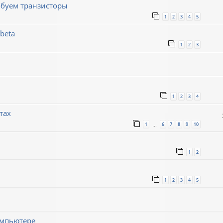
обуем транзисторы
1
2
3
4
5
beta
1
2
3
1
2
3
4
тах
1
6
7
8
9
10
…
1
2
1
2
3
4
5
омпьютере