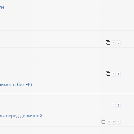
УН
1
2
1
2
римент, без FP)
1
2
емы перед двоичной
1
2
3