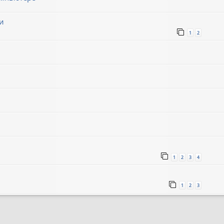
и
1
2
1
2
3
4
1
2
3