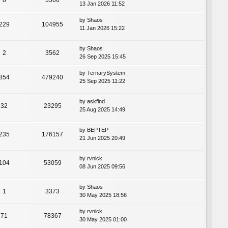
13 Jan 2026 11:52
by
Shaos
229
104955
11 Jan 2026 15:22
by
Shaos
2
3562
26 Sep 2025 15:45
by
TernarySystem
854
479240
25 Sep 2025 11:22
by
askfind
32
23295
25 Aug 2025 14:49
by
BEPTEP
235
176157
21 Jun 2025 20:49
by
rvnick
104
53059
08 Jun 2025 09:56
by
Shaos
1
3373
30 May 2025 18:56
by
rvnick
71
78367
30 May 2025 01:00