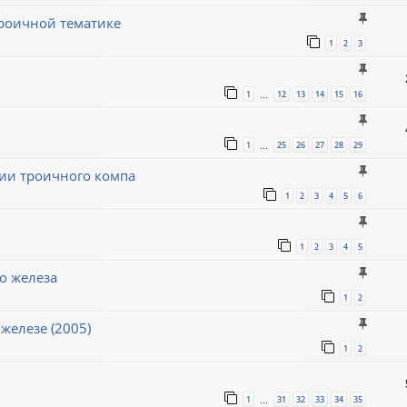
роичной тематике
1
2
3
1
12
13
14
15
16
…
1
25
26
27
28
29
…
ии троичного компа
1
2
3
4
5
6
1
2
3
4
5
о железа
1
2
железе (2005)
1
2
1
31
32
33
34
35
…