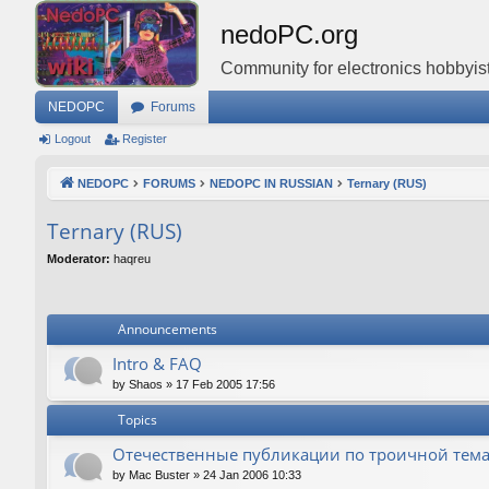
nedoPC.org
Community for electronics hobbyist
NEDOPC
Forums
Logout
Register
NEDOPC
FORUMS
NEDOPC IN RUSSIAN
Ternary (RUS)
Ternary (RUS)
Moderator:
haqreu
Announcements
Intro & FAQ
by
Shaos
»
17 Feb 2005 17:56
Topics
Отечественные публикации по троичной тем
by
Mac Buster
»
24 Jan 2006 10:33