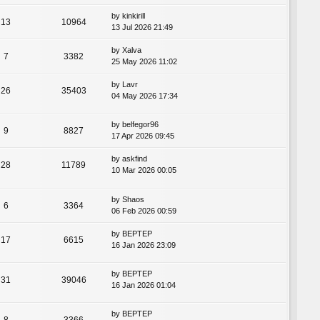
by
kinkirill
13
10964
13 Jul 2026 21:49
by
Xalva
7
3382
25 May 2026 11:02
by
Lavr
26
35403
04 May 2026 17:34
by
belfegor96
9
8827
17 Apr 2026 09:45
by
askfind
28
11789
10 Mar 2026 00:05
by
Shaos
6
3364
06 Feb 2026 00:59
by
BEPTEP
17
6615
16 Jan 2026 23:09
by
BEPTEP
31
39046
16 Jan 2026 01:04
by
BEPTEP
8
3366