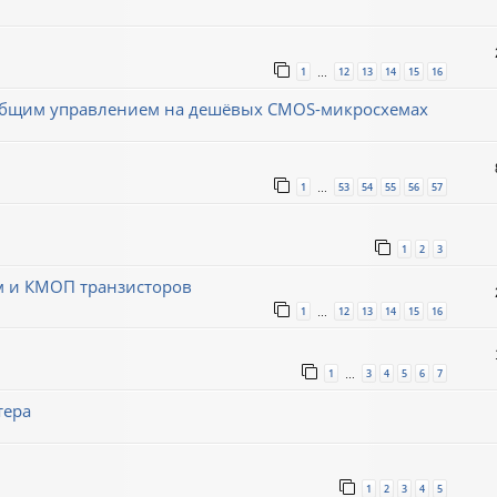
1
12
13
14
15
16
…
с общим управлением на дешёвых CMOS-микросхемах
1
53
54
55
56
57
…
1
2
3
м и КМОП транзисторов
1
12
13
14
15
16
…
1
3
4
5
6
7
…
тера
1
2
3
4
5