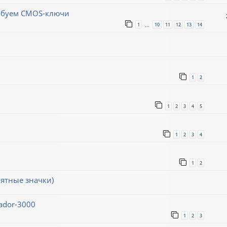
робуем CMOS-ключи
1
10
11
12
13
14
…
1
2
1
2
3
4
5
1
2
3
4
1
2
ятные значки)
ador-3000
1
2
3