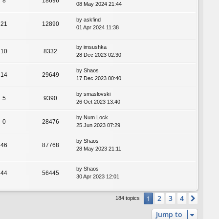
8
18696
08 May 2024 21:44
by
askfind
21
12890
01 Apr 2024 11:38
by
imsushka
10
8332
28 Dec 2023 02:30
by
Shaos
14
29649
17 Dec 2023 00:40
by
smaslovski
5
9390
26 Oct 2023 13:40
by
Num Lock
0
28476
25 Jun 2023 07:29
by
Shaos
46
87768
28 May 2023 21:11
by
Shaos
44
56445
30 Apr 2023 12:01
2
3
4
1
Next
184 topics
Jump to