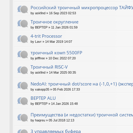
Российский троичный микропроцессор ТАЙФ
by
askfind
»
16 Sep 2023 02:53
Троичное округление
by
BEPTEP
»
11 Jan 2026 01:59
4-trit Processor
by
Lavr
»
14 Mar 2019 14:07
троичный комп 5500FP
by
jefffree
»
10 Dec 2022 07:20
Троичный RISC-V
by
askfind
»
14 Mar 2025 00:35
NedoAI: троичный dot/score на {-1,0,+1} (экспе
by
xakepp35
»
05 Feb 2026 17:33
BEPTEP ALU
by
BEPTEP
»
14 Jan 2026 15:48
Преимущества (и недостатки) троичной сист
by
haqreu
»
05 Jul 2018 12:13
3 управляемых буфера