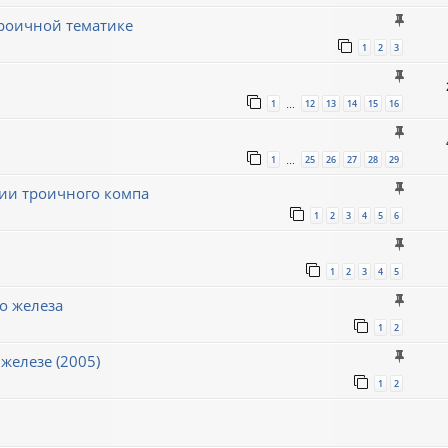
роичной тематике
1
2
3
1
12
13
14
15
16
…
1
25
26
27
28
29
…
ии троичного компа
1
2
3
4
5
6
1
2
3
4
5
о железа
1
2
железе (2005)
1
2