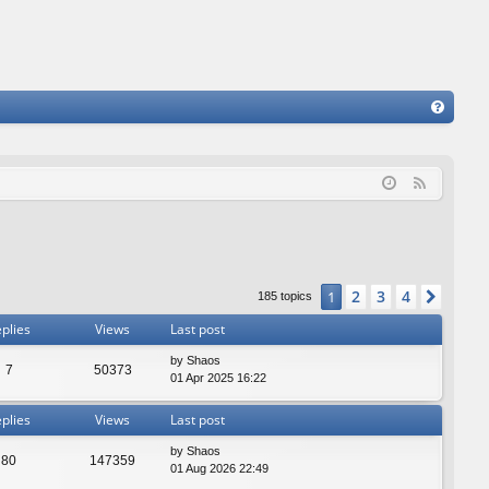
FA
Q
F
e
e
d
2
3
4
1
Next
185 topics
plies
Views
Last post
by
Shaos
7
50373
01 Apr 2025 16:22
plies
Views
Last post
by
Shaos
80
147359
01 Aug 2026 22:49