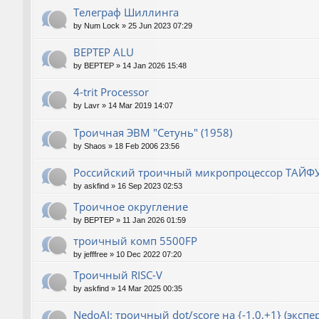
Телеграф Шиллинга
by
Num Lock
»
25 Jun 2023 07:29
BEPTEP ALU
by
BEPTEP
»
14 Jan 2026 15:48
4-trit Processor
by
Lavr
»
14 Mar 2019 14:07
Троичная ЭВМ "Сетунь" (1958)
by
Shaos
»
18 Feb 2006 23:56
Российский троичный микропроцессор ТАЙФ
by
askfind
»
16 Sep 2023 02:53
Троичное округление
by
BEPTEP
»
11 Jan 2026 01:59
троичный комп 5500FP
by
jefffree
»
10 Dec 2022 07:20
Троичный RISC-V
by
askfind
»
14 Mar 2025 00:35
NedoAI: троичный dot/score на {-1,0,+1} (экспе