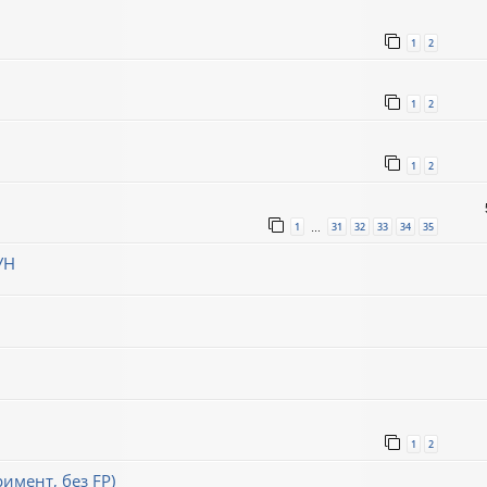
1
2
1
2
1
2
1
31
32
33
34
35
…
УН
1
2
римент, без FP)