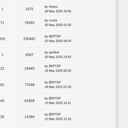
by
Shaos
1
3375
30 May 2025 18:56
by
rvnick
71
78392
30 May 2025 01:00
by
BEPTEP
202
230482
22 May 2025 06:54
by
askfind
1
9587
20 May 2025 23:43
by
BEPTEP
23
29465
18 May 2025 08:20
by
BEPTEP
62
77048
18 May 2025 07:26
by
BEPTEP
45
61859
13 May 2025 14:11
by
BEPTEP
26
14384
12 May 2025 12:16