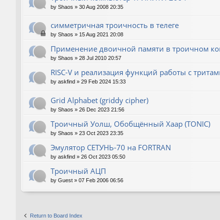
by
Shaos
»
30 Aug 2008 20:35
симметричная троичность в телеге
by
Shaos
»
15 Aug 2021 20:08
Применение двоичной памяти в троичном к
by
Shaos
»
28 Jul 2010 20:57
RISC-V и реализация функций работы с тритам
by
askfind
»
29 Feb 2024 15:33
Grid Alphabet (griddy cipher)
by
Shaos
»
26 Dec 2023 21:56
Троичный Уолш, Обобщённый Хаар (TONIC)
by
Shaos
»
23 Oct 2023 23:35
Эмулятор СЕТУНЬ-70 на FORTRAN
by
askfind
»
26 Oct 2023 05:50
Троичный АЦП
by
Guest
»
07 Feb 2006 06:56
Return to Board Index