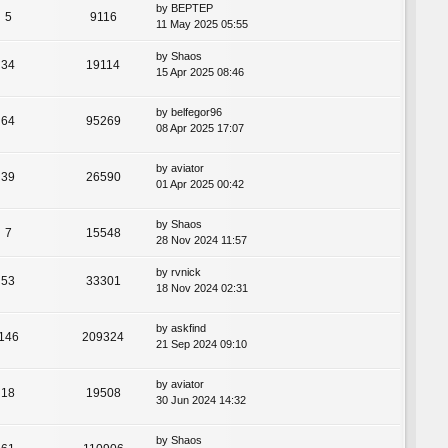
by
BEPTEP
5
9116
11 May 2025 05:55
by
Shaos
34
19114
15 Apr 2025 08:46
by
belfegor96
64
95269
08 Apr 2025 17:07
by
aviator
39
26590
01 Apr 2025 00:42
by
Shaos
7
15548
28 Nov 2024 11:57
by
rvnick
53
33301
18 Nov 2024 02:31
by
askfind
146
209324
21 Sep 2024 09:10
by
aviator
18
19508
30 Jun 2024 14:32
by
Shaos