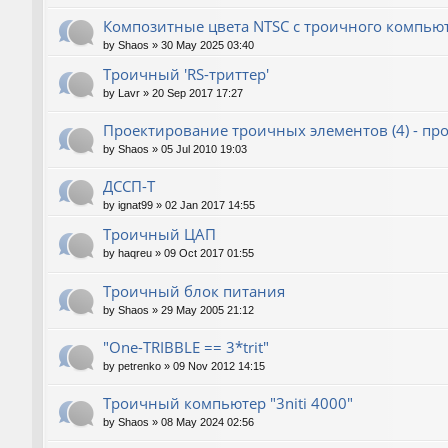
Композитные цвета NTSC с троичного компью
by
Shaos
»
30 May 2025 03:40
Троичный 'RS-триттер'
by
Lavr
»
20 Sep 2017 17:27
Проектирование троичных элементов (4) - п
by
Shaos
»
05 Jul 2010 19:03
ДССП-Т
by
ignat99
»
02 Jan 2017 14:55
Троичный ЦАП
by
haqreu
»
09 Oct 2017 01:55
Троичный блок питания
by
Shaos
»
29 May 2005 21:12
"One-TRIBBLE == 3*trit"
by
petrenko
»
09 Nov 2012 14:15
Троичный компьютер "3niti 4000"
by
Shaos
»
08 May 2024 02:56