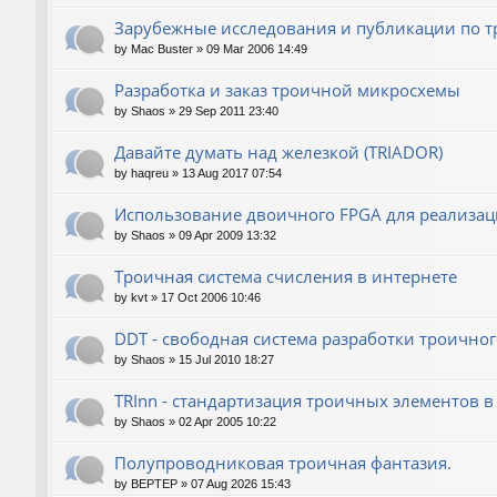
Зарубежные исследования и публикации по т
by
Mac Buster
»
09 Mar 2006 14:49
Разработка и заказ троичной микросхемы
by
Shaos
»
29 Sep 2011 23:40
Давайте думать над железкой (TRIADOR)
by
haqreu
»
13 Aug 2017 07:54
Использование двоичного FPGA для реализац
by
Shaos
»
09 Apr 2009 13:32
Троичная система счисления в интернете
by
kvt
»
17 Oct 2006 10:46
DDT - свободная система разработки троичног
by
Shaos
»
15 Jul 2010 18:27
TRInn - стандартизация троичных элементов в 
by
Shaos
»
02 Apr 2005 10:22
Полупроводниковая троичная фантазия.
by
BEPTEP
»
07 Aug 2026 15:43