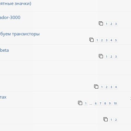
ятные значки)
ador-3000
1
2
3
обуем транзисторы
1
2
3
4
5
beta
1
2
3
1
2
3
4
тах
1
6
7
8
9
10
…
1
2