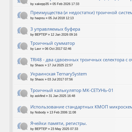
by
xakepp35
»
05 Feb 2026 17:33
Преимущества (и недостатки) троичной сист
by
haqreu
»
05 Jul 2018 12:13
3 управляемых буфера
by
BEPTEP
»
12 Jan 2026 09:16
Троичный сумматор
by
Lavr
»
06 Oct 2017 02:46
TRI48 - два сдвоенных троичных селектора 
by
Shaos
»
17 Jul 2025 22:57
Украинская TernarySystem
by
Shaos
»
03 Jul 2017 07:56
Троичный калькулятор МК-СЕТУНЬ-01
by
askfind
»
31 Jan 2025 16:48
Использование стандартных КМОП микросхе
by
Nobody
»
13 Feb 2006 11:08
Ячейки памяти, регистры.
by
BEPTEP
»
23 May 2025 07:33