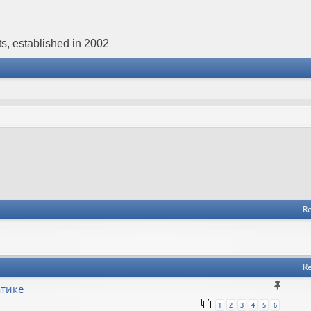
s, established in 2002
Re
Re
атике
1
2
3
4
5
6