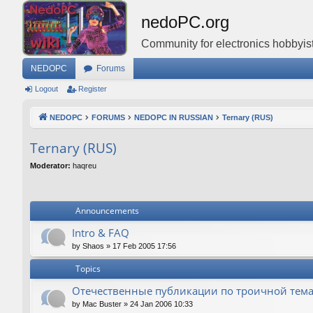
nedoPC.org
Community for electronics hobbyist
NEDOPC
Forums
Logout
Register
NEDOPC
FORUMS
NEDOPC IN RUSSIAN
Ternary (RUS)
Ternary (RUS)
Moderator:
haqreu
Announcements
Intro & FAQ
by
Shaos
»
17 Feb 2005 17:56
Topics
Отечественные публикации по троичной тем
by
Mac Buster
»
24 Jan 2006 10:33