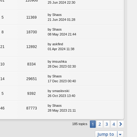
61
110906
25 Jun 2024 22:30
by
Shaos
5
11369
21 Jun 2024 01:28
by
Shaos
8
18700
08 May 2024 21:44
by
askfind
21
12892
01 Apr 2024 11:38
by
imsushka
10
8334
28 Dec 2023 02:30
by
Shaos
14
29651
17 Dec 2023 00:40
by
smaslovski
5
9392
26 Oct 2023 13:40
by
Shaos
46
87773
28 May 2023 21:11
2
3
4
1
Next
185 topics
Jump to