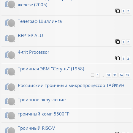
железе (2005)
1
2
Телеграф Шиллинга
BEPTEP ALU
1
2
4-trit Processor
1
2
Троичная ЭВМ "Сетунь" (1958)
1
32
33
34
35
…
Российский троичный микропроцессор ТАЙФУН
Троичное округление
троичный комп 5500FP
Троичный RISC-V