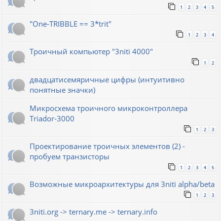
1
2
3
4
5
"One-TRIBBLE == 3*trit"
1
2
3
4
Троичный компьютер "3niti 4000"
1
2
двадцатисемяричные цифры (интуитивно
понятные значки)
Микросхема троичного микроконтроллера
Triador-3000
1
2
3
Проектирование троичных элементов (2) -
пробуем транзисторы
1
2
3
4
5
Возможные микроархитектуры для 3niti alpha/beta
1
2
3
3niti.org -> ternary.me -> ternary.info