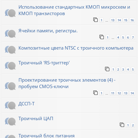
Использование стандартных КМОП микросхем и
КМОП транзисторов
1
13
14
15
16
…
Ячейки памяти, регистры.
1
4
5
6
7
…
Композитные цвета NTSC с троичного компьютера
Троичный 'RS-триттер'
1
2
3
4
5
Проектирование троичных элементов (4) -
пробуем CMOS-ключи
1
11
12
13
14
…
ДССП-Т
Троичный ЦАП
1
2
Троичный блок питания