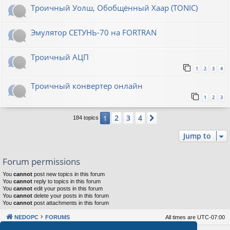
Троичный Уолш, Обобщённый Хаар (TONIC)
Эмулятор СЕТУНЬ-70 на FORTRAN
Троичный АЦП
1
2
3
4
Троичный конвертер онлайн
1
2
3
2
3
4
1
Next
184 topics
Jump to
Forum permissions
You
cannot
post new topics in this forum
You
cannot
reply to topics in this forum
You
cannot
edit your posts in this forum
You
cannot
delete your posts in this forum
You
cannot
post attachments in this forum
NEDOPC
FORUMS
All times are
UTC-07:00