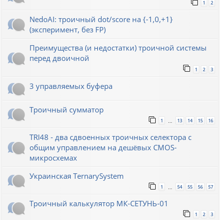
1
2
NedoAI: троичный dot/score на {-1,0,+1}
(эксперимент, без FP)
Преимущества (и недостатки) троичной системы
перед двоичной
1
2
3
3 управляемых буфера
Троичный сумматор
1
13
14
15
16
…
TRI48 - два сдвоенных троичных селектора с
общим управлением на дешёвых CMOS-
микросхемах
Украинская TernarySystem
1
54
55
56
57
…
Троичный калькулятор МК-СЕТУНЬ-01
1
2
3