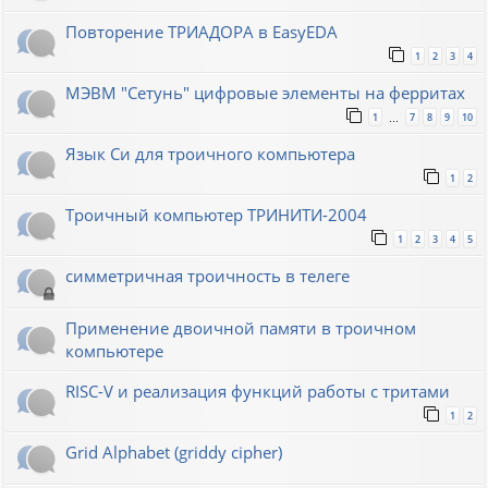
Повторение ТРИАДОРА в EasyEDA
1
2
3
4
МЭВМ "Сетунь" цифровые элементы на ферритах
1
7
8
9
10
…
Язык Си для троичного компьютера
1
2
Троичный компьютер ТРИНИТИ-2004
1
2
3
4
5
симметричная троичность в телеге
Применение двоичной памяти в троичном
компьютере
RISC-V и реализация функций работы с тритами
1
2
Grid Alphabet (griddy cipher)