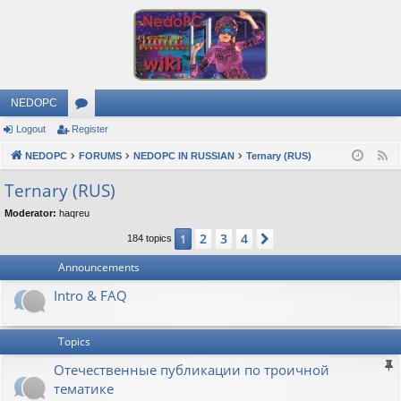
NEDOPC
Logout
Register
or
NEDOPC
u
FORUMS
NEDOPC IN RUSSIAN
Ternary (RUS)
F
e
m
Ternary (RUS)
e
s
Moderator:
haqreu
d
2
3
4
1
Next
184 topics
Announcements
Intro & FAQ
Topics
Отечественные публикации по троичной
тематике