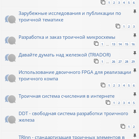
1
2
3
4
5
6
Зарубежные исследования и публикации по
троичной тематике
1
2
3
Разработка и заказ троичной микросхемы
1
13
14
15
16
…
Давайте думать над железкой (TRIADOR)
1
26
27
28
29
…
Использование двоичного FPGA для реализации
троичного компа
1
2
3
4
5
6
Троичная система счисления в интернете
1
2
3
4
5
DDT - свободная система разработки троичного
железа
1
2
TRInn - стандартизация троичных элементов в