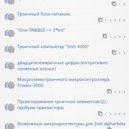
1
2
Троичный блок питания
1
2
3
4
5
"One-TRIBBLE == 3*trit"
1
2
3
4
Троичный компьютер "3niti 4000"
1
2
двадцатисемяричные цифры (интуитивно
понятные значки)
Микросхема троичного микроконтроллера
Triador-3000
1
2
3
Проектирование троичных элементов (2) -
пробуем транзисторы
1
2
3
4
5
Возможные микроархитектуры для 3niti alpha/beta