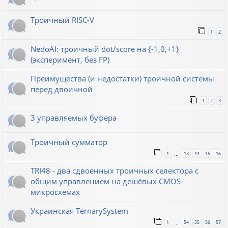
Троичный RISC-V
1
2
NedoAI: троичный dot/score на {-1,0,+1}
(эксперимент, без FP)
Преимущества (и недостатки) троичной системы
перед двоичной
1
2
3
3 управляемых буфера
Троичный сумматор
1
13
14
15
16
…
TRI48 - два сдвоенных троичных селектора с
общим управлением на дешёвых CMOS-
микросхемах
Украинская TernarySystem
1
54
55
56
57
…