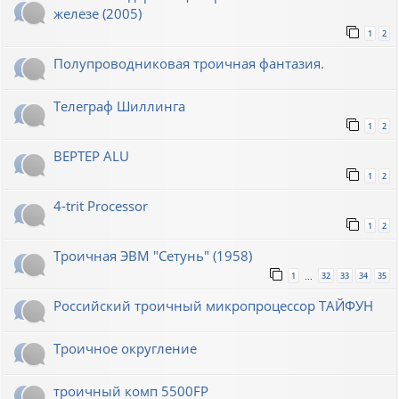
железе (2005)
1
2
Полупроводниковая троичная фантазия.
Телеграф Шиллинга
1
2
BEPTEP ALU
1
2
4-trit Processor
1
2
Троичная ЭВМ "Сетунь" (1958)
1
32
33
34
35
…
Российский троичный микропроцессор ТАЙФУН
Троичное округление
троичный комп 5500FP