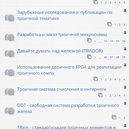
1
2
3
4
5
6
Зарубежные исследования и публикации по
троичной тематике
1
2
3
Разработка и заказ троичной микросхемы
1
13
14
15
16
…
Давайте думать над железкой (TRIADOR)
1
26
27
28
29
…
Использование двоичного FPGA для реализации
троичного компа
1
2
3
4
5
6
Троичная система счисления в интернете
1
2
3
4
5
DDT - свободная система разработки троичного
железа
1
2
TRInn - стандартизация троичных элементов в