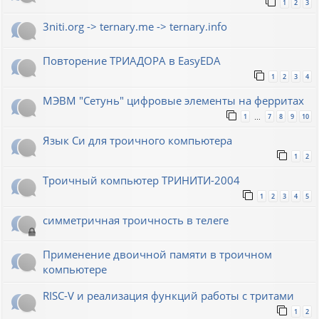
1
2
3
3niti.org -> ternary.me -> ternary.info
Повторение ТРИАДОРА в EasyEDA
1
2
3
4
МЭВМ "Сетунь" цифровые элементы на ферритах
1
7
8
9
10
…
Язык Си для троичного компьютера
1
2
Троичный компьютер ТРИНИТИ-2004
1
2
3
4
5
симметричная троичность в телеге
Применение двоичной памяти в троичном
компьютере
RISC-V и реализация функций работы с тритами
1
2