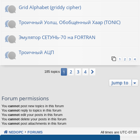
Grid Alphabet (griddy cipher)
Троичный Уолш, Обобщённый Хаар (TONIC)
Эмулятор СЕТУНЬ-70 на FORTRAN
Троичный АЦП
1
2
3
4
2
3
4
1
Next
185 topics
Jump to
Forum permissions
You
cannot
post new topics in this forum
You
cannot
reply to topics in this forum
You
cannot
edit your posts in this forum
You
cannot
delete your posts in this forum
You
cannot
post attachments in this forum
NEDOPC
FORUMS
All times are
UTC-07:00