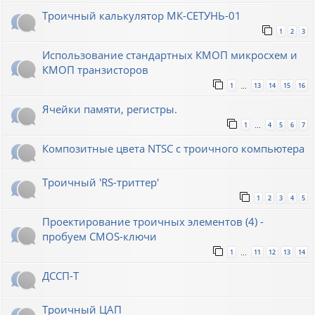
Троичный калькулятор МК-СЕТУНЬ-01
1
2
3
Использование стандартных КМОП микросхем и
КМОП транзисторов
1
13
14
15
16
…
Ячейки памяти, регистры.
1
4
5
6
7
…
Композитные цвета NTSC с троичного компьютера
Троичный 'RS-триттер'
1
2
3
4
5
Проектирование троичных элементов (4) -
пробуем CMOS-ключи
1
11
12
13
14
…
ДССП-Т
Троичный ЦАП