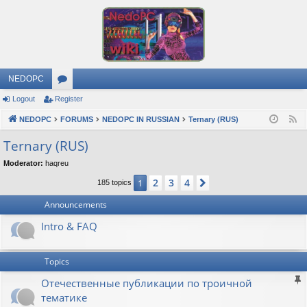
NEDOPC
Logout
Register
or
NEDOPC
u
FORUMS
NEDOPC IN RUSSIAN
Ternary (RUS)
F
e
m
Ternary (RUS)
e
s
Moderator:
haqreu
d
2
3
4
1
Next
185 topics
Announcements
Intro & FAQ
Topics
Отечественные публикации по троичной
тематике