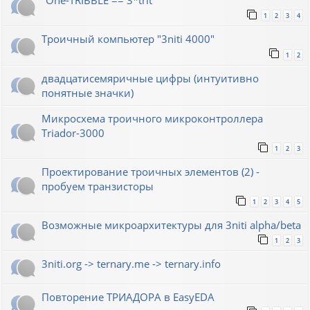
"One-TRIBBLE == 3*trit"
1
2
3
4
Троичный компьютер "3niti 4000"
1
2
двадцатисемяричные цифры (интуитивно
понятные значки)
Микросхема троичного микроконтроллера
Triador-3000
1
2
3
Проектирование троичных элементов (2) -
пробуем транзисторы
1
2
3
4
5
Возможные микроархитектуры для 3niti alpha/beta
1
2
3
3niti.org -> ternary.me -> ternary.info
Повторение ТРИАДОРА в EasyEDA