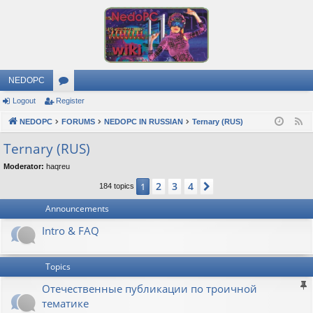
NEDOPC
Logout
Register
or
NEDOPC
u
FORUMS
NEDOPC IN RUSSIAN
Ternary (RUS)
F
e
m
Ternary (RUS)
e
s
Moderator:
haqreu
d
2
3
4
1
Next
184 topics
Announcements
Intro & FAQ
Topics
Отечественные публикации по троичной
тематике