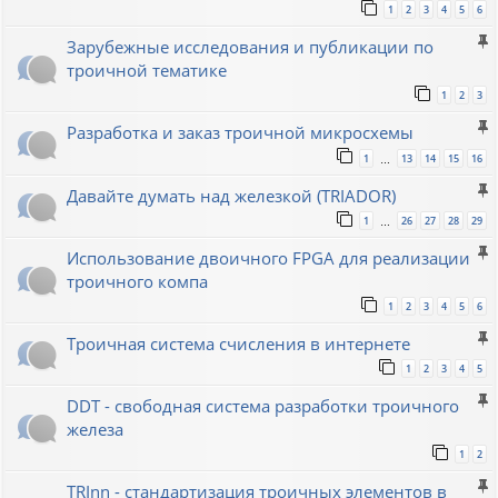
1
2
3
4
5
6
Зарубежные исследования и публикации по
троичной тематике
1
2
3
Разработка и заказ троичной микросхемы
1
13
14
15
16
…
Давайте думать над железкой (TRIADOR)
1
26
27
28
29
…
Использование двоичного FPGA для реализации
троичного компа
1
2
3
4
5
6
Троичная система счисления в интернете
1
2
3
4
5
DDT - свободная система разработки троичного
железа
1
2
TRInn - стандартизация троичных элементов в