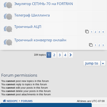
Эмулятор СЕТУНЬ-70 на FORTRAN
Телеграф Шиллинга
Троичный АЦП
1
2
3
4
Троичный конвертер онлайн
1
2
3
2
3
4
1
Next
184 topics
Jump to
Forum permissions
You
cannot
post new topics in this forum
You
cannot
reply to topics in this forum
You
cannot
edit your posts in this forum
You
cannot
delete your posts in this forum
You
cannot
post attachments in this forum
NEDOPC
FORUMS
All times are
UTC-07:00