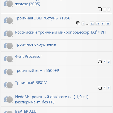
железе (2005)
1
2
Троичная ЭВМ "Сетунь" (1958)
1
32
33
34
35
…
Российский троичный микропроцессор ТАЙФУН
Троичное округление
4-trit Processor
1
2
троичный комп 5500FP
Троичный RISC-V
1
2
NedoAI: троичный dot/score на {-1,0,+1}
(эксперимент, без FP)
BEPTEP ALU