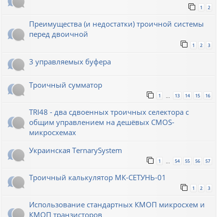
1
2
Преимущества (и недостатки) троичной системы
перед двоичной
1
2
3
3 управляемых буфера
Троичный сумматор
1
13
14
15
16
…
TRI48 - два сдвоенных троичных селектора с
общим управлением на дешёвых CMOS-
микросхемах
Украинская TernarySystem
1
54
55
56
57
…
Троичный калькулятор МК-СЕТУНЬ-01
1
2
3
Использование стандартных КМОП микросхем и
КМОП транзисторов