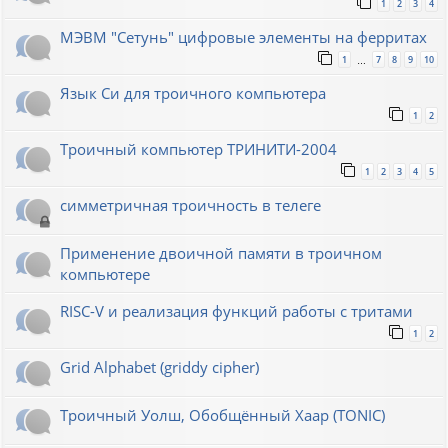
1
2
3
4
МЭВМ "Сетунь" цифровые элементы на ферритах
1
7
8
9
10
…
Язык Си для троичного компьютера
1
2
Троичный компьютер ТРИНИТИ-2004
1
2
3
4
5
симметричная троичность в телеге
Применение двоичной памяти в троичном
компьютере
RISC-V и реализация функций работы с тритами
1
2
Grid Alphabet (griddy cipher)
Троичный Уолш, Обобщённый Хаар (TONIC)