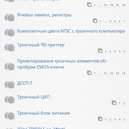
1
13
14
15
16
…
Ячейки памяти, регистры.
1
4
5
6
7
…
Композитные цвета NTSC с троичного компьютера
Троичный 'RS-триттер'
1
2
3
4
5
Проектирование троичных элементов (4) -
пробуем CMOS-ключи
1
11
12
13
14
…
ДССП-Т
Троичный ЦАП
1
2
Троичный блок питания
1
2
3
4
5